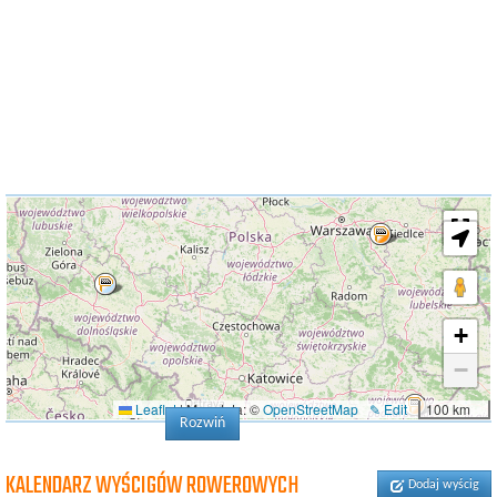
+
−
Leaflet
|
Map data: ©
OpenStreetMap
✎ Edit
100 km
Rozwiń
KALENDARZ WYŚCIGÓW ROWEROWYCH
Dodaj wyścig