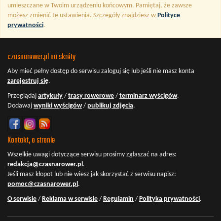
umieszczane w Twoim urządzeniu końcowym. Pamiętaj, że zawsze
możesz zmienić te ustawienia. Szczegóły znajdziesz w
Polityce
prywatności
.
czasnarower.pl na skróty
Aby mieć pełny dostęp do serwisu
zaloguj się
lub jeśli nie masz konta
zarejestruj się
.
Przeglądaj
artykuły
/
trasy rowerowe
/
terminarz wyścigów
.
Dodawaj
wyniki wyścigów
/
publikuj zdjęcia
.
Kontakt, o stronie
Wszelkie uwagi dotyczące serwisu prosimy zgłaszać na adres:
redakcja@czasnarower.pl
.
Jeśli masz kłopot lub nie wiesz jak skorzystać z serwisu napisz:
pomoc@czasnarower.pl
.
O serwisie
/
Reklama w serwisie
/
Regulamin
/
Polityka prywatności
.