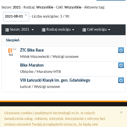
Sezon:
2021
- Rodzaj:
Wszystkie
- Cykl:
Wszystkie
- Aktywny tag:
×
2021-08-01
- Liczba wyścigów:
3
/
90
Sezon:
2021
Rodzaj wyścigu
Cykl wyścigu
Sierpień
01
sie
ŻTC Bike Race
Nd
Mińsk Mazowiecki / Wyścigi szosowe
Bike Maraton
Obiszów / Maratony MTB
VIII Łańcucki Klasyk im. gen. Gdańskiego
Łańcut / Wyścigi szosowe
×
Używamy cookies i podobnych technologii m.in. w celach:
świadczenia usług, reklamy, statystyk. Korzystanie z witryny bez
zmiany ustawień Twojej przeglądarki oznacza, że będą one