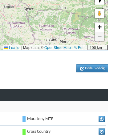
+
−
Leaflet
|
Map data: ©
OpenStreetMap
✎ Edit
100 km
Dodaj wyścig
Maratony MTB
Cross Country