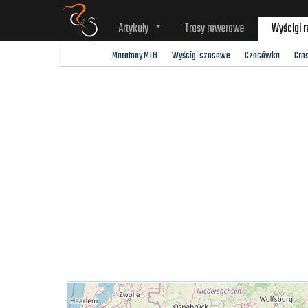
Artykuły
Trasy rowerowe
Wyścigi 
Maratony MTB
Wyścigi szosowe
Czasówka
Cro