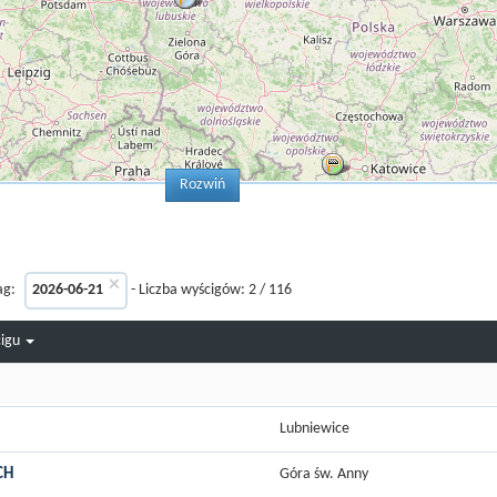
Rozwiń
×
ag:
2026-06-21
- Liczba wyścigów:
2
/
116
cigu
Lubniewice
CH
Góra św. Anny