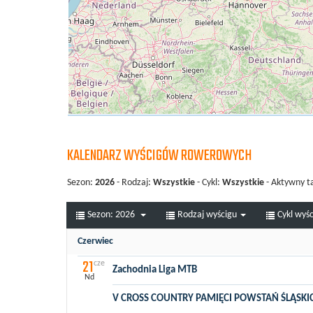
KALENDARZ WYŚCIGÓW ROWEROWYCH
Sezon:
2026
- Rodzaj:
Wszystkie
- Cykl:
Wszystkie
- Aktywny t
Sezon:
2026
Rodzaj wyścigu
Cykl wyś
Czerwiec
21
cze
Zachodnia Liga MTB
Nd
V CROSS COUNTRY PAMIĘCI POWSTAŃ ŚLĄSKI