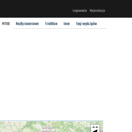
Logowanie
Rejestracja
MTBO
Rajdy rowerowe
Triathlon
Inne
Tagi wyścigów