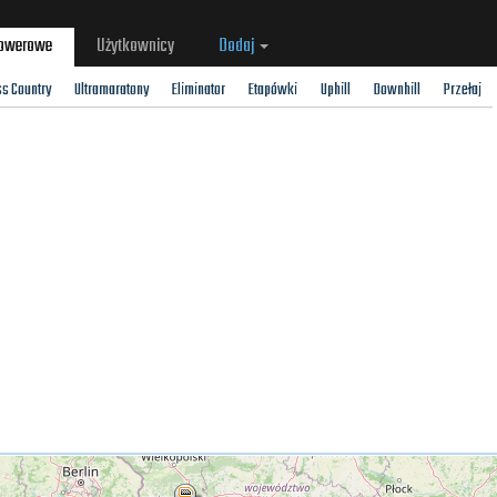
rowerowe
Użytkownicy
Dodaj
ss Country
Ultramaratony
Eliminator
Etapówki
Uphill
Downhill
Przełaj