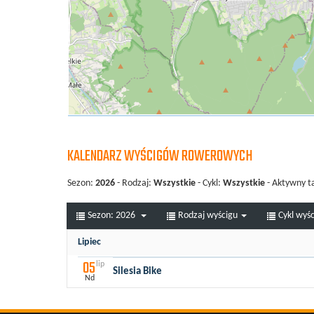
KALENDARZ WYŚCIGÓW ROWEROWYCH
Sezon:
2026
- Rodzaj:
Wszystkie
- Cykl:
Wszystkie
- Aktywny t
Sezon:
2026
Rodzaj wyścigu
Cykl wyś
Lipiec
05
lip
Silesia Bike
Nd