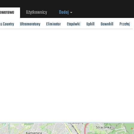
rowerowe
Użytkownicy
Dodaj
ss Country
Ultramaratony
Eliminator
Etapówki
Uphill
Downhill
Przełaj