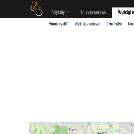
Artykuły
Trasy rowerowe
Wyścigi 
Maratony MTB
Wyścigi szosowe
Czasówka
Cro