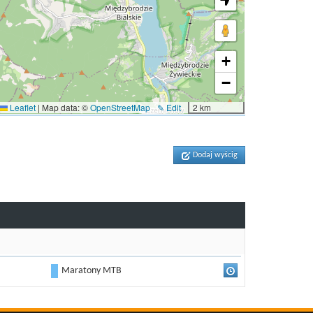
+
−
Leaflet
|
Map data: ©
OpenStreetMap
✎ Edit
2 km
Dodaj wyścig
Maratony MTB