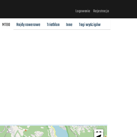
Logowanie
Rejestracja
MTBO
Rajdy rowerowe
Triathlon
Inne
Tagi wyścigów