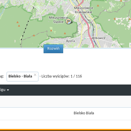
Rozwiń
×
ag:
Bielsko - Biała
- Liczba wyścigów:
1
/
116
cigu
Bielsko Biała