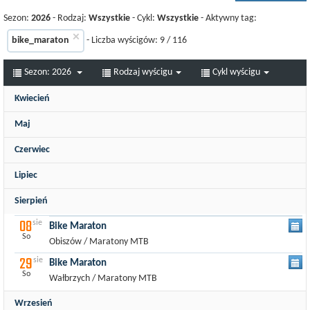
Sezon:
2026
- Rodzaj:
Wszystkie
- Cykl:
Wszystkie
- Aktywny tag:
×
bike_maraton
- Liczba wyścigów:
9
/
116
Sezon:
2026
Rodzaj wyścigu
Cykl wyścigu
Kwiecień
25
kw
Maj
Bike Maraton
So
Miękinia / Maratony MTB
09
maj
Czerwiec
Bike Maraton, Prima CUP
So
Brevet, Mińskie
Harrachov / Maratony MTB
07
cze
Bike Maraton
Lipiec
Mińsk Mazowiecki / Rajdy rowerowe
23
maj
Nd
Bike Maraton
Szklarska Poręba, Jakuszyce / Maratony MTB
19
So
lip
Bike Maraton
Sierpień
Duszniki-Zdrój / Maratony MTB
Nd
Polanica-Zdrój / Maratony MTB
08
sie
Bike Maraton
So
Obiszów / Maratony MTB
29
sie
Bike Maraton
So
Wałbrzych / Maratony MTB
Wrzesień