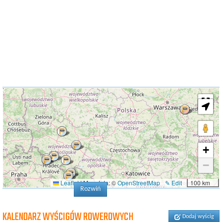
+
−
Leaflet
|
Map data: ©
OpenStreetMap
✎ Edit
100 km
Rozwiń
KALENDARZ WYŚCIGÓW ROWEROWYCH
Dodaj wyścig