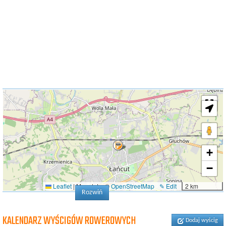
+
−
Leaflet
|
Map data: ©
OpenStreetMap
✎ Edit
2 km
Rozwiń
KALENDARZ WYŚCIGÓW ROWEROWYCH
Dodaj wyścig