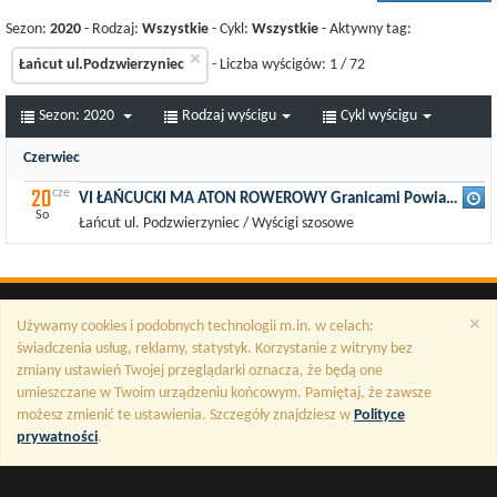
Sezon:
2020
- Rodzaj:
Wszystkie
- Cykl:
Wszystkie
- Aktywny tag:
×
Łańcut ul.Podzwierzyniec
- Liczba wyścigów:
1
/
72
Sezon:
2020
Rodzaj wyścigu
Cykl wyścigu
Czerwiec
20
cze
VI ŁAŃCUCKI MA ATON ROWEROWY Granicami Powiatu 225 km
So
Łańcut ul. Podzwierzyniec / Wyścigi szosowe
×
Używamy cookies i podobnych technologii m.in. w celach:
świadczenia usług, reklamy, statystyk. Korzystanie z witryny bez
zmiany ustawień Twojej przeglądarki oznacza, że będą one
umieszczane w Twoim urządzeniu końcowym. Pamiętaj, że zawsze
możesz zmienić te ustawienia. Szczegóły znajdziesz w
Polityce
prywatności
.