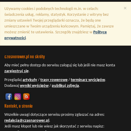
Nd
Zwoleń / Maratony MTB
×
Używamy cookies i podobnych technologii m.in. w celach:
19
wrz
Legia MTB Maraton
świadczenia usług, reklamy, statystyk. Korzystanie z witryny bez
So
Kozienice / Maratony MTB
zmiany ustawień Twojej przeglądarki oznacza, że będą one
umieszczane w Twoim urządzeniu końcowym. Pamiętaj, że zawsze
możesz zmienić te ustawienia. Szczegóły znajdziesz w
Polityce
prywatności
.
czasnarower.pl na skróty
Aby mieć pełny dostęp do serwisu
zaloguj się
lub jeśli nie masz konta
zarejestruj się
.
Przeglądaj
artykuły
/
trasy rowerowe
/
terminarz wyścigów
.
Dodawaj
wyniki wyścigów
/
publikuj zdjęcia
.
Kontakt, o stronie
Wszelkie uwagi dotyczące serwisu prosimy zgłaszać na adres:
redakcja@czasnarower.pl
.
Jeśli masz kłopot lub nie wiesz jak skorzystać z serwisu napisz: