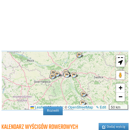
+
−
Leaflet
|
Map data: ©
OpenStreetMap
✎ Edit
50 km
Rozwiń
KALENDARZ WYŚCIGÓW ROWEROWYCH
Dodaj wyścig