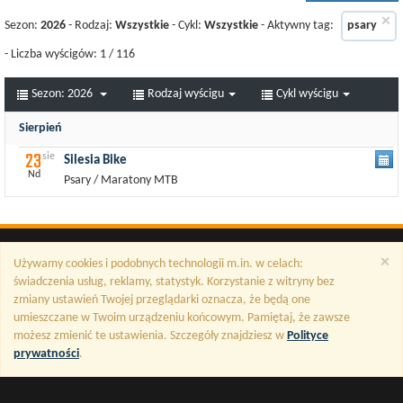
×
Sezon:
2026
- Rodzaj:
Wszystkie
- Cykl:
Wszystkie
- Aktywny tag:
psary
- Liczba wyścigów:
1
/
116
Sezon:
2026
Rodzaj wyścigu
Cykl wyścigu
Sierpień
23
sie
Silesia Bike
Nd
Psary / Maratony MTB
×
Używamy cookies i podobnych technologii m.in. w celach:
świadczenia usług, reklamy, statystyk. Korzystanie z witryny bez
zmiany ustawień Twojej przeglądarki oznacza, że będą one
umieszczane w Twoim urządzeniu końcowym. Pamiętaj, że zawsze
możesz zmienić te ustawienia. Szczegóły znajdziesz w
Polityce
prywatności
.