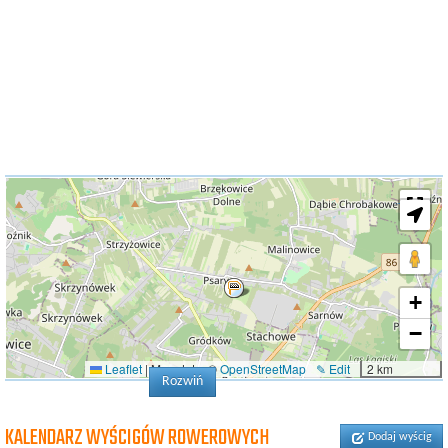
+
−
Leaflet
|
Map data: ©
OpenStreetMap
✎ Edit
2 km
Rozwiń
KALENDARZ WYŚCIGÓW ROWEROWYCH
Dodaj wyścig