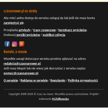
czasnarower.pl na skróty
Aby mieć pełny dostęp do serwisu
zaloguj się
lub jeśli nie masz konta
zarejestruj się
.
Przeglądaj
artykuły
/
trasy rowerowe
/
terminarz wyścigów
.
Dodawaj
wyniki wyścigów
/
publikuj zdjęcia
.
Kontakt, o stronie
Wszelkie uwagi dotyczące serwisu prosimy zgłaszać na adres:
redakcja@czasnarower.pl
.
Jeśli masz kłopot lub nie wiesz jak skorzystać z serwisu napisz:
pomoc@czasnarower.pl
.
O serwisie
/
Reklama w serwisie
/
Regulamin
/
Polityka prywatności
.
Copyright 2008-2026 © Czas na rower. Wszelkie prawa zastrzeżone. Projekt i
wykonanie
M.Ziółkowska
.