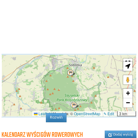
+
−
Leaflet
|
Map data: ©
OpenStreetMap
✎ Edit
3 km
Rozwiń
KALENDARZ WYŚCIGÓW ROWEROWYCH
Dodaj wyścig