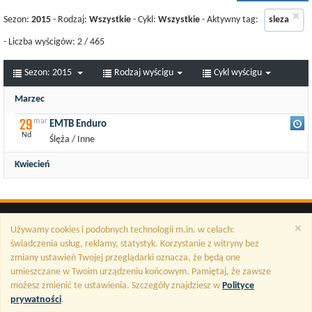
×
Sezon:
2015
- Rodzaj:
Wszystkie
- Cykl:
Wszystkie
- Aktywny tag:
sleza
- Liczba wyścigów:
2
/
465
Sezon:
2015
Rodzaj wyścigu
Cykl wyścigu
Marzec
29
mar
EMTB Enduro
Nd
Ślęża / Inne
Kwiecień
25
kw
Ślęża MTB Cup
So
Sobótka / Inne
×
Używamy cookies i podobnych technologii m.in. w celach:
świadczenia usług, reklamy, statystyk. Korzystanie z witryny bez
zmiany ustawień Twojej przeglądarki oznacza, że będą one
umieszczane w Twoim urządzeniu końcowym. Pamiętaj, że zawsze
możesz zmienić te ustawienia. Szczegóły znajdziesz w
Polityce
prywatności
.