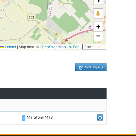
+
−
Leaflet
|
Map data: ©
OpenStreetMap
✎ Edit
2 km
Dodaj wyścig
Maratony MTB