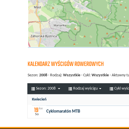
KALENDARZ WYŚCIGÓW ROWEROWYCH
Sezon:
2008
- Rodzaj:
Wszystkie
- Cykl:
Wszystkie
- Aktywny t
Sezon:
2008
Rodzaj wyścigu
Cykl wyś
Kwiecień
19
kw
Cyklomaratón MTB
So