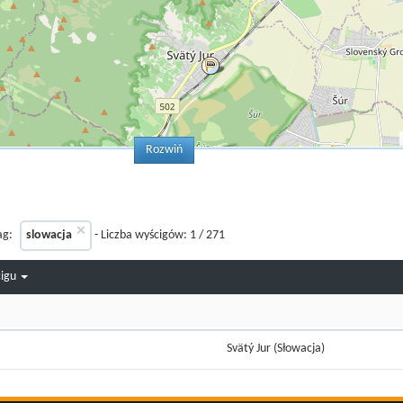
Rozwiń
×
ag:
slowacja
- Liczba wyścigów:
1
/
271
cigu
Svätý Jur (Słowacja)