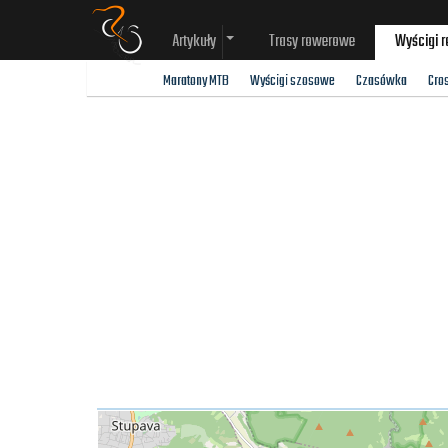
Artykuły
Trasy rowerowe
Wyścigi 
Maratony MTB
Wyścigi szosowe
Czasówka
Cro