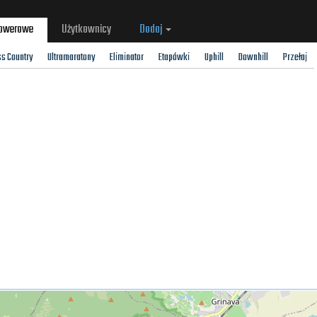
rowerowe
Użytkownicy
Dodaj
ss Country
Ultramaratony
Eliminator
Etapówki
Uphill
Downhill
Przełaj