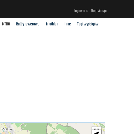
Logowanie
Rejestracja
MTBO
Rajdy rowerowe
Triathlon
Inne
Tagi wyścigów