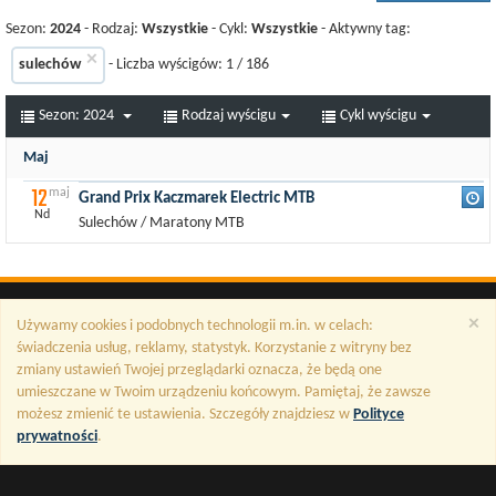
Sezon:
2024
- Rodzaj:
Wszystkie
- Cykl:
Wszystkie
- Aktywny tag:
×
sulechów
- Liczba wyścigów:
1
/
186
Sezon:
2024
Rodzaj wyścigu
Cykl wyścigu
Maj
12
maj
Grand Prix Kaczmarek Electric MTB
Nd
Sulechów / Maratony MTB
×
Używamy cookies i podobnych technologii m.in. w celach:
świadczenia usług, reklamy, statystyk. Korzystanie z witryny bez
zmiany ustawień Twojej przeglądarki oznacza, że będą one
umieszczane w Twoim urządzeniu końcowym. Pamiętaj, że zawsze
możesz zmienić te ustawienia. Szczegóły znajdziesz w
Polityce
prywatności
.