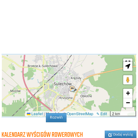
+
−
Leaflet
|
Map data: ©
OpenStreetMap
✎ Edit
2 km
Rozwiń
KALENDARZ WYŚCIGÓW ROWEROWYCH
Dodaj wyścig