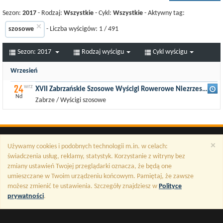
Sezon:
2017
- Rodzaj:
Wszystkie
- Cykl:
Wszystkie
- Aktywny tag:
×
szosowe
- Liczba wyścigów:
1
/
491
Sezon:
2017
Rodzaj wyścigu
Cykl wyścigu
Wrzesień
24
wrz
XVII Zabrzańskie Szosowe Wyścigi Rowerowe Niezrzeszonych
Nd
Zabrze / Wyścigi szosowe
×
Używamy cookies i podobnych technologii m.in. w celach:
świadczenia usług, reklamy, statystyk. Korzystanie z witryny bez
zmiany ustawień Twojej przeglądarki oznacza, że będą one
umieszczane w Twoim urządzeniu końcowym. Pamiętaj, że zawsze
możesz zmienić te ustawienia. Szczegóły znajdziesz w
Polityce
prywatności
.