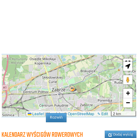
+
−
Leaflet
|
Map data: ©
OpenStreetMap
✎ Edit
2 km
Rozwiń
KALENDARZ WYŚCIGÓW ROWEROWYCH
Dodaj wyścig