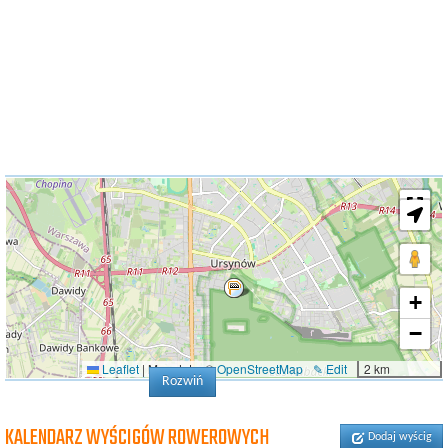
+
−
Leaflet
|
Map data: ©
OpenStreetMap
✎ Edit
2 km
Rozwiń
KALENDARZ WYŚCIGÓW ROWEROWYCH
Dodaj wyścig