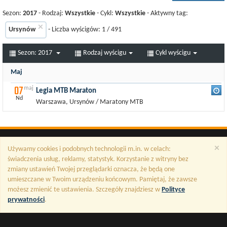
Sezon:
2017
- Rodzaj:
Wszystkie
- Cykl:
Wszystkie
- Aktywny tag:
×
Ursynów
- Liczba wyścigów:
1
/
491
Sezon:
2017
Rodzaj wyścigu
Cykl wyścigu
Maj
07
maj
Legia MTB Maraton
Nd
Warszawa, Ursynów / Maratony MTB
×
Używamy cookies i podobnych technologii m.in. w celach:
świadczenia usług, reklamy, statystyk. Korzystanie z witryny bez
zmiany ustawień Twojej przeglądarki oznacza, że będą one
umieszczane w Twoim urządzeniu końcowym. Pamiętaj, że zawsze
możesz zmienić te ustawienia. Szczegóły znajdziesz w
Polityce
prywatności
.