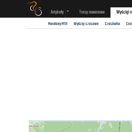
Artykuły
Trasy rowerowe
Wyścigi 
Maratony MTB
Wyścigi szosowe
Czasówka
Cro