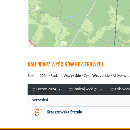
KALENDARZ WYŚCIGÓW ROWEROWYCH
Sezon:
2024
- Rodzaj:
Wszystkie
- Cykl:
Wszystkie
- Aktywny t
Sezon:
2024
Rodzaj wyścigu
Cykl wyś
Wrzesień
22
wrz
Krzeszowska Strzała
Nd