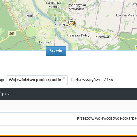
Rozwiń
×
ag:
Województwo podkarpackie
- Liczba wyścigów:
1
/
186
cigu
Krzeszów, województwo Podkarpa