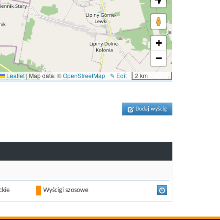
+
−
Leaflet
|
Map data: ©
OpenStreetMap
✎ Edit
2 km
Dodaj wyścig
ckie
Wyścigi szosowe