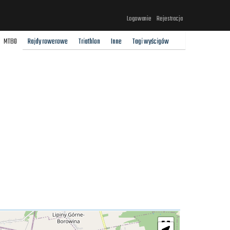
Logowanie
Rejestracja
MTBO
Rajdy rowerowe
Triathlon
Inne
Tagi wyścigów