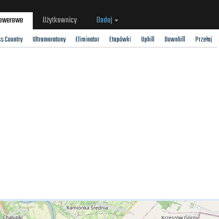
rowerowe
Użytkownicy
Dodaj
ss Country
Ultramaratony
Eliminator
Etapówki
Uphill
Downhill
Przełaj