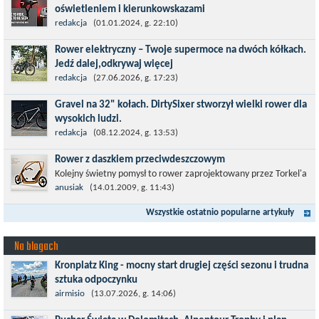
oświetleniem i kierunkowskazami
Temat bezpieczeństwa jazdy wchodzi na nowy poziom. Do tej
redakcja
(01.01.2024, g. 22:10)
pory kask było odpowiedzialny przede wszystkim za
Rower elektryczny – Twoje supermoce na dwóch kółkach.
bezpieczeństwo rowerzysty, ochronę...
Jedź dalej,odkrywaj więcej
Marzenia o dalekich podróżach bez ogromnego zmęczenia stają
redakcja
(27.06.2026, g. 17:23)
się rzeczywistością dzięki nowoczesnym technologiom ukrytym
Gravel na 32" kołach. DirtySixer stworzył wielki rower dla
w jednośladach....
wysokich ludzi.
Wszyscy już zdążyli zapomnieć, jaką rewolucją okazały się
redakcja
(08.12.2024, g. 13:53)
rowery typu 29'er. Z początku wydawało się, że będzie to dobry
Rower z daszkiem przeciwdeszczowym
kompromis dla...
Kolejny świetny pomysł to rower zaprojektowany przez Torkel'a
Dohmers'a - idealny na miejskie warunki choćby z tego względu,
anusiak
(14.01.2009, g. 11:43)
że można go używać...
Wszystkie ostatnio popularne artykuły
Na blogach
Kronplatz King - mocny start drugiej części sezonu i trudna
sztuka odpoczynku
Kronplatz King, epicki MTB Maraton z metą na 2275 m we
airmisio
(13.07.2026, g. 14:06)
włoskich Alpach – łącznie 3000 metrów przewyższenia na