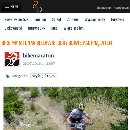
Logowanie
Rejestracja
Rower w mieście
Treningi
Sprzęt
Zdrowie
Wyścigi i rajdy
Turystyka
Artykuły
Ciekawostki
Drużyna CNR
Inne
Więcej tagów...
Trasy rowerowe
BIKE MARATON W BIELAWIE. GÓRY SOWIE PACHNĄ LATEM
Wyścigi rowerowe
bikemaraton
Użytkownicy
25.07.2018, g. 23:57
Dodaj
Kategoria:
Wyścigi i rajdy