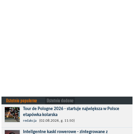
Ostatnio popularne
Ostatnio dodane
Tour de Pologne 2026 - startuje największa w Polsce
etapówka kolarska
Tour de Pologne 2026 to jedno z najbardziej prestiżowych
redakcja
(02.08.2026, g. 11:50)
wydarzeń sportowych w Polsce. wyścig zaliczany po raz 22. do
Inteligentne kaski rowerowe - zintegrowane z
prestiżowego cyklu UCI World...