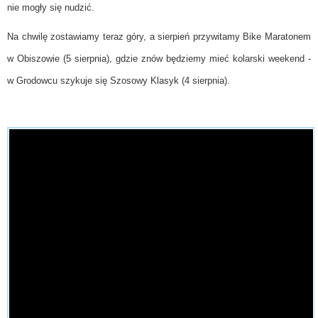
nie mogły się nudzić.
Na chwilę zostawiamy teraz góry, a sierpień przywitamy Bike Maratonem
w Obiszowie (5 sierpnia), gdzie znów będziemy mieć kolarski weekend -
w Grodowcu szykuje się Szosowy Klasyk (4 sierpnia).