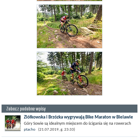
Zobacz podobne wpisy
Ziółkowska i Brzózka wygrywają Bike Maraton w Bielawie
Góry Sowie są idealnym miejscem do ścigania się na rowerach
górskich. Mnóstwo ścieżek o zróżnicowanej nawierzchni...
ptacho
(21.07.2019, g. 23:33)