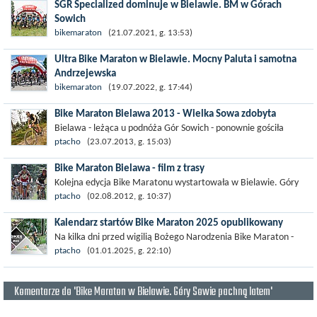
SGR Specialized dominuje w Bielawie. BM w Górach
Sowich
Kolejna mocna edycja Bike Maratonu za nami. Na trudnej i
bikemaraton
(21.07.2021, g. 13:53)
interwałowej trasie dystansu GIGA ton rywalizacji nadawał
Ultra Bike Maraton w Bielawie. Mocny Paluta i samotna
team SGR Specialized. Od...
Andrzejewska
95 kilometrów dystansu GIGA w Bielawie najszybciej pokonał
bikemaraton
(19.07.2022, g. 17:44)
Michał Paluta (JBG2 Cryospace) i razem z drugim na mecie
Bike Maraton Bielawa 2013 - Wielka Sowa zdobyta
Karolem Rożkiem (7r...
Bielawa - leżąca u podnóża Gór Sowich - ponownie gościła
kolarzy górskich rywalizujących w kolarskim cyklu Bike Maraton.
ptacho
(23.07.2013, g. 15:03)
Już w zeszłym roku podjazd...
Bike Maraton Bielawa - film z trasy
Kolejna edycja Bike Maratonu wystartowała w Bielawie. Góry
Sowie są bardzo popularnym miejscem rozgrywania maratonów
ptacho
(02.08.2012, g. 10:37)
kolarskich. Tym razem...
Kalendarz startów Bike Maraton 2025 opublikowany
Na kilka dni przed wigilią Bożego Narodzenia Bike Maraton -
organizator amatorskich wyścigów MTB zrobił prezent
ptacho
(01.01.2025, g. 22:10)
gwiazdkowy w postaci...
Komentarze do 'Bike Maraton w Bielawie. Góry Sowie pachną latem'