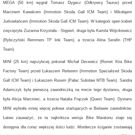
MEGA (50 km) wygrał Tomasz Dygacz (Odkrywcy Taurus) przed
Marcinem Kawalcem (Immotion Skoda Gall ICM Team) i Mikołajem
Jurkowlańcem (Immotion Skoda Gall ICM Team). W kategorii open kobiet
zwyciężyła Zuzanna Krzystała - Stępień, druga była Kamila Wójcikiewicz
(Rybczyński Remmers TP link Team), a trzecia Alina Serafin (THP
Team).
MINI (25 km) najszybciej pokonał Michał Decewicz (Romet Xtra Bike
Factory Team) przed Łukaszem Reiterem (Immotion Specialized Skoda
Gall ICM Team) i Łukaszem Rusem (Pałac Sulisław MTB Team). Sandra
Adamczyk była pierwszą zawodniczką na mecie tego dystansu, druga
była Alicja Marciniec, a trzecia Natalia Frączek (Quest Team). Dystans
MINI wybrała mniej więcej połowa startujacych w Bielawie zawodników.
Łatwo zauważyć, że ta najkrótsza wersja Bike Maratonu staje się
dostępna dla coraz większej ilości ludzi. Mordercze ściganie zostawiają