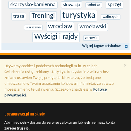
skarzysko-kamienna
sprzęt
slowacja
sobotka
turystyka
Treningi
trasa
walbrzych
wroclaw
wrocławski
warszawa
Wyścigi i rajdy
zdrowie
Więcej tagów artykułów
×
Używamy cookies i podobnych technologii m.in. w celach:
świadczenia usług, reklamy, statystyk. Korzystanie z witryny bez
zmiany ustawień Twojej przeglądarki oznacza, że będą one
umieszczane w Twoim urządzeniu końcowym. Pamiętaj, że zawsze
możesz zmienić te ustawienia. Szczegóły znajdziesz w
Polityce
prywatności
.
czasnarower.pl na skróty
Aby mieć pełny dostęp do serwisu
zaloguj się
lub jeśli nie masz konta
zarejestruj się
.