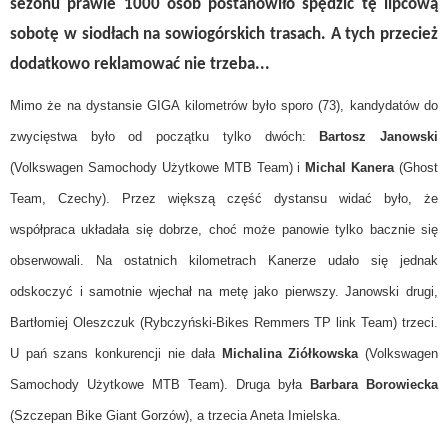
sezonu prawie 1000 osób postanowiło spędzić tę lipcową
sobotę w siodłach na sowiogórskich trasach. A tych przecież
dodatkowo reklamować nie trzeba...
Mimo że na dystansie GIGA kilometrów było sporo (73), kandydatów do
zwycięstwa było od początku tylko dwóch:
Bartosz Janowski
(Volkswagen Samochody Użytkowe MTB Team) i
Michal Kanera
(Ghost
Team, Czechy). Przez większą część dystansu widać było, że
współpraca układała się dobrze, choć może panowie tylko bacznie się
obserwowali. Na ostatnich kilometrach Kanerze udało się jednak
odskoczyć i samotnie wjechał na metę jako pierwszy. Janowski drugi,
Bartłomiej Oleszczuk (Rybczyński-Bikes Remmers TP link Team) trzeci.
U pań szans konkurencji nie dała
Michalina Ziółkowska
(Volkswagen
Samochody Użytkowe MTB Team). Druga była
Barbara Borowiecka
(Szczepan Bike Giant Gorzów), a trzecia Aneta Imielska.