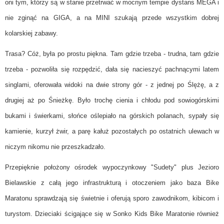
oni tym, którzy są w stanie przetrwać w mocnym tempie dystans MEGA i
nie zginąć na GIGA, a na MINI szukają przede wszystkim dobrej
kolarskiej zabawy.
Trasa? Cóż, była po prostu piękna. Tam gdzie trzeba - trudna, tam gdzie
trzeba - pozwoliła się rozpędzić, dała się nacieszyć pachnącymi latem
singlami, oferowała widoki na dwie strony gór - z jednej po Ślężę, a z
drugiej aż po Śnieżkę. Było trochę cienia i chłodu pod sowiogórskimi
bukami i świerkami, słońce oślepiało na górskich polanach, sypały się
kamienie, kurzył żwir, a parę kałuż pozostałych po ostatnich ulewach w
niczym nikomu nie przeszkadzało.
Przepięknie położony ośrodek wypoczynkowy "Sudety" plus Jezioro
Bielawskie z całą jego infrastrukturą i otoczeniem jako baza Bike
Maratonu sprawdzają się świetnie i oferują sporo zawodnikom, kibicom i
turystom. Dzieciaki ścigające się w Sonko Kids Bike Maratonie również