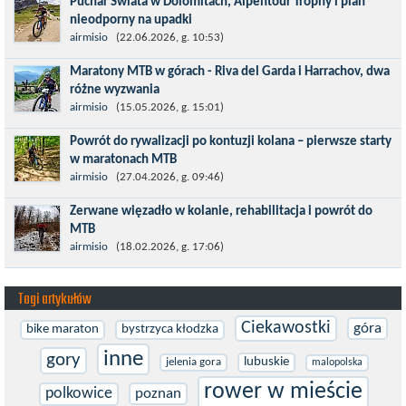
Puchar Świata w Dolomitach, Alpentour Trophy i plan
dystansie 60 km, ze...
nieodporny na upadki
Czerwiec w moim planie oznaczał wejście w najbardziej
airmisio
(22.06.2026, g. 10:53)
wymagający etap i cel pierwszej części sezonu: Puchar Świata w
Maratony MTB w górach - Riva del Garda i Harrachov, dwa
maratonie MTB w Dolomitach...
różne wyzwania
Maj to idealny czas, by z płaskich i szybkich wyścigów przejść do
airmisio
(15.05.2026, g. 15:01)
znacznie bardziej ambitnych wyzwań, jakimi są górskie wyścigi
Powrót do rywalizacji po kontuzji kolana – pierwsze starty
MTB....
w maratonach MTB
Prawdziwym testem po kontuzji kolana i uszkodzeniu więzadeł
airmisio
(27.04.2026, g. 09:46)
jest powrót do sportowej rywalizacji. Podczas zawodów znikają
Zerwane więzadło w kolanie, rehabilitacja i powrót do
bariery,...
MTB
W sporcie nie ma kalkulacji, niezależnie od stopnia
airmisio
(18.02.2026, g. 17:06)
zaawansowania. Trenujesz, startujesz w zawodach i chcesz po
prostu oddać się grze, dać z siebie...
Tagi artykułów
Ciekawostki
góra
bike maraton
bystrzyca kłodzka
inne
gory
lubuskie
jelenia gora
malopolska
rower w mieście
polkowice
poznan