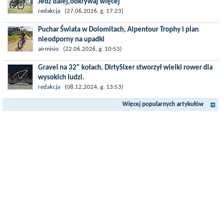
Jedź dalej,odkrywaj więcej
Marzenia o dalekich podróżach bez ogromnego zmęczenia stają
redakcja
(27.06.2026, g. 17:23)
się rzeczywistością dzięki nowoczesnym technologiom ukrytym
Puchar Świata w Dolomitach, Alpentour Trophy i plan
w jednośladach....
nieodporny na upadki
Czerwiec w moim planie oznaczał wejście w najbardziej
airmisio
(22.06.2026, g. 10:53)
wymagający etap i cel pierwszej części sezonu: Puchar Świata w
Gravel na 32" kołach. DirtySixer stworzył wielki rower dla
maratonie MTB w Dolomitach...
wysokich ludzi.
Wszyscy już zdążyli zapomnieć, jaką rewolucją okazały się
redakcja
(08.12.2024, g. 13:53)
rowery typu 29'er. Z początku wydawało się, że będzie to dobry
Więcej popularnych artykułów
kompromis dla...