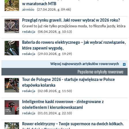
w maratonach MTB
Prawdziwym testem po kontuzji kolana i uszkodzeniu więzadeł
airmisio
(27.04.2026, g. 09:46)
jest powrót do sportowej rywalizacji. Podczas zawodów znikają
Przegląd rynku graveli. Jaki rower wybrać w 2026 roku?
bariery,...
Gravel to już nie tylko przejściowa moda, to filozofia jazdy, która
w nowym sezonie 2026 wkracza na jeszcze wyższy poziom
redakcja
(06.04.2026, g. 10:13)
zaawansowania....
Bateria do roweru elektrycznego – jak wybrać rozwiązanie,
które zapewni wygodę,
Rosnąca popularność rowerów elektrycznych sprawia, że coraz
redakcja
(29.03.2026, g. 19:29)
więcej uwagi poświęca się elementom odpowiadającym za
Więcej najnowszych artykułów rowerowych
komfort jazdy, wydajność...
Popularne artykuły rowerowe
Tour de Pologne 2026 - startuje największa w Polsce
etapówka kolarska
Tour de Pologne 2026 to jedno z najbardziej prestiżowych
redakcja
(02.08.2026, g. 11:50)
wydarzeń sportowych w Polsce. wyścig zaliczany po raz 22. do
Inteligentne kaski rowerowe - zintegrowane z
prestiżowego cyklu UCI World...
oświetleniem i kierunkowskazami
Temat bezpieczeństwa jazdy wchodzi na nowy poziom. Do tej
redakcja
(01.01.2024, g. 22:10)
pory kask było odpowiedzialny przede wszystkim za
Rower elektryczny – Twoje supermoce na dwóch kółkach.
bezpieczeństwo rowerzysty, ochronę...