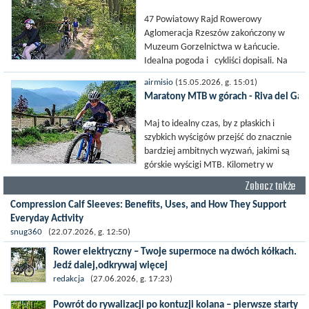
47 Powiatowy Rajd Rowerowy
Aglomeracja Rzeszów zakończony w
Muzeum Gorzelnictwa w Łańcucie.
Idealna pogoda i cykliści dopisali. Na
start rajdu przyjechali rowerzyści z
airmisio
(15.05.2026, g. 15:01)
różnych stron a także Starosta Łańcucki
Maratony MTB w górach - Riva del Gar
Adam Krzysztoń ,...
Maj to idealny czas, by z płaskich i
szybkich wyścigów przejść do znacznie
bardziej ambitnych wyzwań, jakimi są
górskie wyścigi MTB. Kilometry w
górach mijają zdecydowanie wolniej niż
Zobacz także
na płaskim terenie, głównie za...
Compression Calf Sleeves: Benefits, Uses, and How They Support
Everyday Activity
Compression calf sleeves are widely used by athletes, travelers, healthcare
snug360
(22.07.2026, g. 12:50)
professionals, and individuals who spend long hours on their feet....
Rower elektryczny – Twoje supermoce na dwóch kółkach.
Jedź dalej,odkrywaj więcej
Marzenia o dalekich podróżach bez ogromnego zmęczenia stają
redakcja
(27.06.2026, g. 17:23)
się rzeczywistością dzięki nowoczesnym technologiom ukrytym
Powrót do rywalizacji po kontuzji kolana – pierwsze starty
w jednośladach....