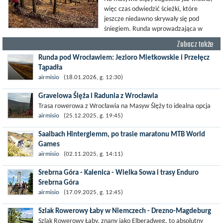
więc czas odwiedzić ścieżki, które
jeszcze niedawno skrywały się pod
śniegiem. Runda wprowadzająca w
klimat masywu Ślęży zawiera kilka
Zobacz także
solidnych podjazdów przeplatanych
Runda pod Wrocławiem: Jezioro Mietkowskie i Przełęcz
średnio trudnymi zjazdami...
Tąpadła
Trasa prowadzi z płaskiego Wrocławia w lekko pofałdowane
airmisio
(18.01.2026, g. 12:30)
tereny w okolicy Jeziora Mietkowskiego, następnie wjeżdża w
Gravelowa Ślęża i Radunia z Wrocławia
Masyw Ślęży, gdzie czeka jeden...
Trasa rowerowa z Wrocławia na Masyw Ślęży to idealna opcja
na rower przełajowy (lub gravelowy). Zimą, kiedy nie ma śniegu,
airmisio
(25.12.2025, g. 19:45)
a temperatura jest...
Saalbach Hinterglemm, po trasie maratonu MTB World
Games
Saalbach, miasteczko położone w Austrii na wschodnim krańcu
airmisio
(02.11.2025, g. 14:11)
Alp Kitzbühelskich to latem prawdziwy raj dla miłośników MTB.
Srebrna Góra - Kalenica - Wielka Sowa i trasy Enduro
Znajdziemy tu...
Srebrna Góra
Srebrna Góra - znana ze wspaniałej twierdzy i świetnego
airmisio
(17.09.2025, g. 12:45)
systemu tras rowerowych - to jedno z tych miejsc blisko
Szlak Rowerowy Łaby w Niemczech - Drezno-Magdeburg
Wrocławia, gdzie...
Szlak Rowerowy Łaby, znany jako Elberadweg, to absolutny