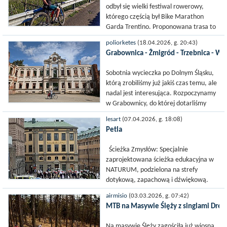
sezonu kolarskiego. To nie tylko rywalizacja sportowa, ale także podróż po
odbył się wielki festiwal rowerowy,
Polsce i po turystycznych atrakcjach naszego kraju. Trasa 2026 Trasa
którego częścią był Bike Marathon
wyścigu została tak ulożona, aby dać szansę zawodnikom o różnej
Garda Trentino. Proponowana trasa to
charakterystyce. Większośc etapó...
wprowadzenie w klimat rundy Extrema.
poliorketes
(18.04.2026, g. 20:43)
Pierwszy podjazd wyścigu, prawie 1000
Grabownica - Żmigród - Trzebnica - W
m przewyższenia w...
Sobotnia wycieczka po Dolnym Śląsku,
którą zrobiliśmy już jakiś czas temu, ale
nadal jest interesująca. Rozpoczynamy
w Grabownicy, do której dotarliśmy
samochodem. Zaczyna się tutaj droga
lesart
(07.04.2026, g. 18:08)
rowerowa prowadząca dawną trasą
Petla
kolei...
Ścieżka Zmysłów: Specjalnie
zaprojektowana ścieżka edukacyjna w
NATURUM, podzielona na strefy
dotykową, zapachową i dźwiękową.
Można tam np. zdjąć buty i poczuć pod
airmisio
(03.03.2026, g. 07:42)
stopami różne naturalne materiały, jak
MTB na Masywie Ślęży z singlami Drea
szyszki czy piasek.
Na masywie Ślęży zagościła już wiosna,