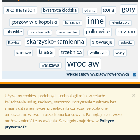
gory
bike maraton
góra
bystrzyca kłodzka
gdynia
inne
gorzów wielkopolski
harrachov
jelenia gora
polkowice
poznan
lubuskie
maraton mtb
mazowieckie
skarzysko-kamienna
slowacja
Rawicz
sobotka
trasa
trzebnica
wały
szosowe
walbrzych
wroclaw
warszawa
Więcej tagów wyścigów rowerowych
×
Używamy cookies i podobnych technologii m.in. w celach:
świadczenia usług, reklamy, statystyk. Korzystanie z witryny bez
zmiany ustawień Twojej przeglądarki oznacza, że będą one
umieszczane w Twoim urządzeniu końcowym. Pamiętaj, że zawsze
możesz zmienić te ustawienia. Szczegóły znajdziesz w
Polityce
prywatności
.