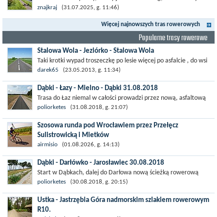
faworyt wśród niemieckich tras rowerowych i jeden z najczęściej
znajkraj
(31.07.2025, g. 11:46)
wybieranych w całym...
Więcej najnowszych tras rowerowych
Popularne trasy rowerowe
Stalowa Wola - Jeziórko - Stalowa Wola
Taki krotki wypad troszeczkę po lesie więcej po asfalcie , do wsi
której już nie ma , kopalni siarki również nie ma , a ci co
darek65
(23.05.2013, g. 11:34)
pamiętają okres...
Dąbki - Łazy - Mielno - Dąbki 31.08.2018
Trasa do Łaz niemal w całości prowadzi przez nową, asfaltową
ścieżkę rowerową (od Dąbek do Iwięcina wzdłuż drogi 203).
poliorketes
(31.08.2018, g. 21:07)
Niestety jest to trasa nie...
Szosowa runda pod Wrocławiem przez Przełęcz
Sulistrowicką i Mietków
Łatwa, szosowa runda pod Wrocławiem, raczej płaska z jednym
airmisio
(01.08.2026, g. 14:13)
małym podjazdem na Przełęcz Sulistrowicką od strony Olesznej.
Dąbki - Darłówko - Jarosławiec 30.08.2018
To trasa idealna na...
Start w Dąbkach, dalej do Darłowa nową ścieżką rowerową
(niekiedy pieszo-rowerową), gdzie na pierwszym rondzie zjazd
poliorketes
(30.08.2018, g. 20:15)
w stronę Darłówka Zachodniego....
Ustka - Jastrzębia Góra nadmorskim szlakiem rowerowym
R10.