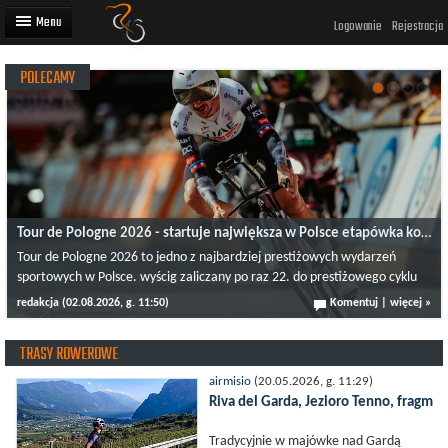
Logowanie
Rejestracja
POLECAMY
Artykuły
Trasy rowerowe
Wyścigi rowerowe
Użytkownicy
Tour de Pologne 2026 - startuje największa w Polsce etapówka kolarska
Dodaj
Tour de Pologne 2026 to jedno z najbardziej prestiżowych wydarzeń
sportowych w Polsce. wyścig zaliczany po raz 22. do prestiżowego cyklu
UCI World Tour. Już wkrótce kolarze z całego globu ponownie zmierzą się
redakcja
(02.08.2026, g. 11:50)
Komentuj
|
więcej »
na trasach dookoła naszego kraju. Jeśli jesteś spragniony emocji
sportowych w środku lata i pięknych krajobrazów, nie możesz przegapić
TRASY ROWEROWE
tej wyjątkowej imprezy! Historia i znaczenie Tour de Pologne Tour de
Pologne to wyścig z ponad 90-letnią tradycją, sięgającą 1928 roku który
airmisio
(20.05.2026, g. 11:29)
od lat przyciąga najlepszych zawodników z międzynarodowej czołówki.
Riva del Garda, Jezioro Tenno, fragme
Od momentu włączenia do prestiżowego kalendarza UCI World Tour,
wyścig zyskał jeszcze większą rangę, stając się obowiązkowym punktem
Tradycyjnie w majówke nad Gardą