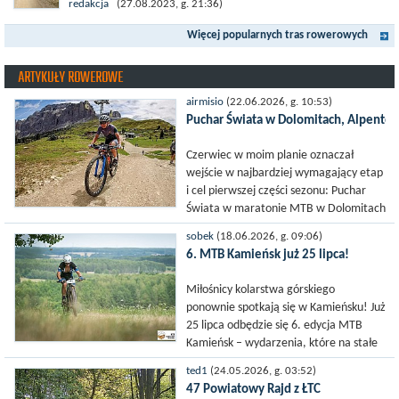
Międzynarodowy Szlak Rowerowy R-10, jest częścią sieci
redakcja
(27.08.2023, g. 21:36)
EuroVelo. Prowadzi wzdłuż brzegu dookoła Morza Bałtyckiego.
Więcej popularnych tras rowerowych
Trasa liczy w sumie ponad 8500...
ARTYKUŁY ROWEROWE
airmisio
(22.06.2026, g. 10:53)
Puchar Świata w Dolomitach, Alpentour
Czerwiec w moim planie oznaczał
wejście w najbardziej wymagający etap
i cel pierwszej części sezonu: Puchar
Świata w maratonie MTB w Dolomitach
oraz Alpentour Trophy – 4-dniową
sobek
(18.06.2026, g. 09:06)
etapówkę w austriackich Alpach.
6. MTB Kamieńsk już 25 lipca!
Przygotowania...
Miłośnicy kolarstwa górskiego
ponownie spotkają się w Kamieńsku! Już
25 lipca odbędzie się 6. edycja MTB
Kamieńsk – wydarzenia, które na stałe
wpisało się w kalendarz letnich imprez
ted1
(24.05.2026, g. 03:52)
MTB w centralnej Polsce. Zawody
47 Powiatowy Rajd z ŁTC
rozegrane...