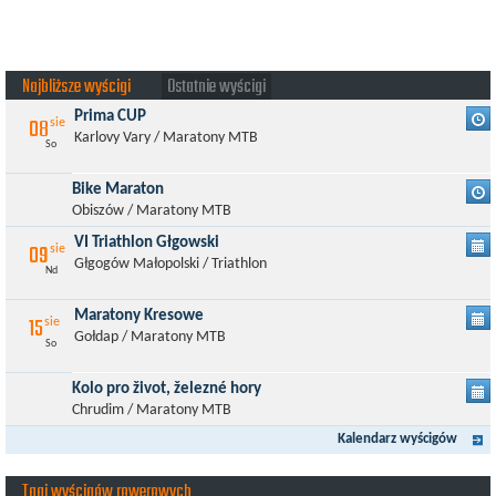
Najbliższe wyścigi
Ostatnie wyścigi
Prima CUP
08
sie
Karlovy Vary / Maratony MTB
So
Bike Maraton
Obiszów / Maratony MTB
VI Triathlon Głgowski
09
sie
Głgogów Małopolski / Triathlon
Nd
Maratony Kresowe
15
sie
Gołdap / Maratony MTB
So
Kolo pro život, železné hory
Chrudim / Maratony MTB
Kalendarz wyścigów
Tagi wyścigów rowerowych