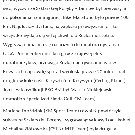
swój wyczyn ze Szklarskiej Poręby – tam też był pierwszy, a
do pokonania na inauguracji Bike Maratonu było prawie 100
km. Najdłuższy dystans, największe przewyższenie – to
wszystko wydaje się w tej chwili dla Rożka nieistotne.
Wygrywa i umacnia się na pozycji dominatora dystansu
GIGA. Pod nieobecność kolegów z krajowej elity
maratończyków, przewaga Rożka nad rywalami była w
Kowarach naprawdę spora i wyniosła prawie 20 minut nad
drugim w kolejności Krzysztofem Krzywym (Cycling Planet).
Trzeci w klasyfikacji PRO BM był Marcin Mokiejewski
(Immotion Specialized Skoda Gall ICM Team).
Marlena Droździok (KM Sport Team) również powtórzyła
sukces ze Szklarskiej Poręby, wygrywając w klasyfikacji kobiet.
Michalina Ziółkowska (CST 7r MTB Team) była druga, a