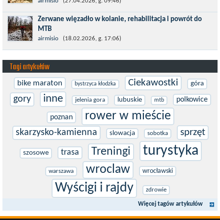
Prawdziwym testem po kontuzji kolana i uszkodzeniu więzadeł
airmisio
(27.04.2026, g. 09:46)
jest powrót do sportowej rywalizacji. Podczas zawodów znikają
Zerwane więzadło w kolanie, rehabilitacja i powrót do
bariery,...
MTB
W sporcie nie ma kalkulacji, niezależnie od stopnia
airmisio
(18.02.2026, g. 17:06)
zaawansowania. Trenujesz, startujesz w zawodach i chcesz po
prostu oddać się grze, dać z siebie...
Tagi artykułów
Ciekawostki
bike maraton
góra
bystrzyca kłodzka
inne
gory
polkowice
lubuskie
jelenia gora
mtb
rower w mieście
poznan
sprzęt
skarzysko-kamienna
slowacja
sobotka
turystyka
Treningi
trasa
szosowe
wroclaw
wrocławski
warszawa
Wyścigi i rajdy
zdrowie
Więcej tagów artykułów