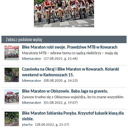
Zobacz podobne wpisy
Bike Maraton robi swoje. Prawdziwe MTB w Kowarach
Maratony MTB – wbrew temu co sądzą niektórzy – mają się
dobrze. Zwłaszcza jeśli trasa prezentuje się właśnie tak jak w
bikemaraton
(17.08.2021, g. 21:46)
miniony...
Czasówka na Okraj i Bike Maraton w Kowarach. Kolarski
weekend w Karkonoszach 15.
Sporo będzie się działo pod Karkonoszami w świąteczny
bikemaraton
(08.08.2020, g. 14:23)
sierpniowy weekend. W sobotę 15 sierpnia czeka nas kolejna
Bike Maraton w Obiszowie. Baba Jaga na gravelu.
edycja cyklu PKO...
Zawsze trudno się z Obiszowa wyjeżdża, bo to znane wszystkim
uczestnikom Bike Maratonu gościnne i radosne miejsce, fajny
bikemaraton
(01.08.2022, g. 19:07)
wyścig i piknikowa,...
Bike Maraton Szklarska Poręba. Krzysztof Łukasik klasą dla
siebie.
Kolejna runda Pucharu Polski XCM odbyła się w minioną sobotę
ptacho
(28.06.2022, g. 21:17)