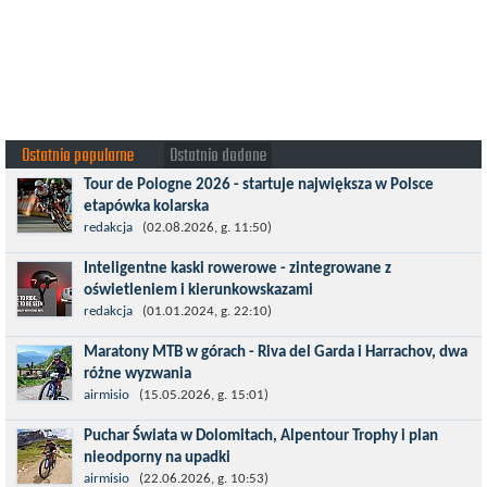
Ostatnio popularne
Ostatnio dodane
Tour de Pologne 2026 - startuje największa w Polsce
etapówka kolarska
Tour de Pologne 2026 to jedno z najbardziej prestiżowych
redakcja
(02.08.2026, g. 11:50)
wydarzeń sportowych w Polsce. wyścig zaliczany po raz 22. do
Inteligentne kaski rowerowe - zintegrowane z
prestiżowego cyklu UCI World...
oświetleniem i kierunkowskazami
Temat bezpieczeństwa jazdy wchodzi na nowy poziom. Do tej
redakcja
(01.01.2024, g. 22:10)
pory kask było odpowiedzialny przede wszystkim za
Maratony MTB w górach - Riva del Garda i Harrachov, dwa
bezpieczeństwo rowerzysty, ochronę...
różne wyzwania
Maj to idealny czas, by z płaskich i szybkich wyścigów przejść do
airmisio
(15.05.2026, g. 15:01)
znacznie bardziej ambitnych wyzwań, jakimi są górskie wyścigi
Puchar Świata w Dolomitach, Alpentour Trophy i plan
MTB....
nieodporny na upadki
Czerwiec w moim planie oznaczał wejście w najbardziej
airmisio
(22.06.2026, g. 10:53)