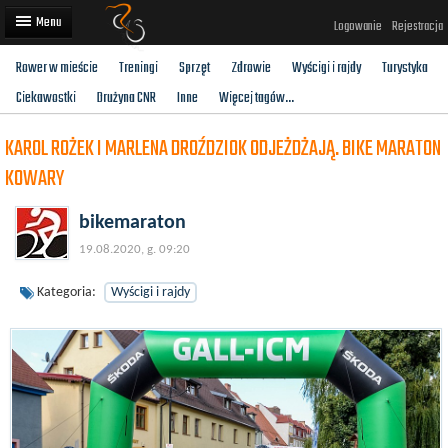
Logowanie
Rejestracja
Rower w mieście
Treningi
Sprzęt
Zdrowie
Wyścigi i rajdy
Turystyka
Artykuły
Ciekawostki
Drużyna CNR
Inne
Więcej tagów...
Trasy rowerowe
KAROL ROŻEK I MARLENA DROŹDZIOK ODJEŻDŻAJĄ. BIKE MARATON
Wyścigi rowerowe
KOWARY
Użytkownicy
bikemaraton
Dodaj
19.08.2020, g. 09:20
Kategoria:
Wyścigi i rajdy