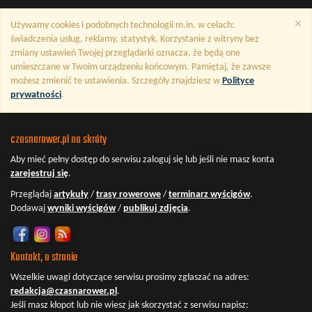
×
Używamy cookies i podobnych technologii m.in. w celach:
świadczenia usług, reklamy, statystyk. Korzystanie z witryny bez
zmiany ustawień Twojej przeglądarki oznacza, że będą one
umieszczane w Twoim urządzeniu końcowym. Pamiętaj, że zawsze
możesz zmienić te ustawienia. Szczegóły znajdziesz w
Polityce
prywatności
.
czasnarower.pl na skróty
Aby mieć pełny dostęp do serwisu
zaloguj się
lub jeśli nie masz konta
zarejestruj się
.
Przeglądaj
artykuły
/
trasy rowerowe
/
terminarz wyścigów
.
Dodawaj
wyniki wyścigów
/
publikuj zdjęcia
.
Kontakt, o stronie
Wszelkie uwagi dotyczące serwisu prosimy zgłaszać na adres:
redakcja@czasnarower.pl
.
Jeśli masz kłopot lub nie wiesz jak skorzystać z serwisu napisz: