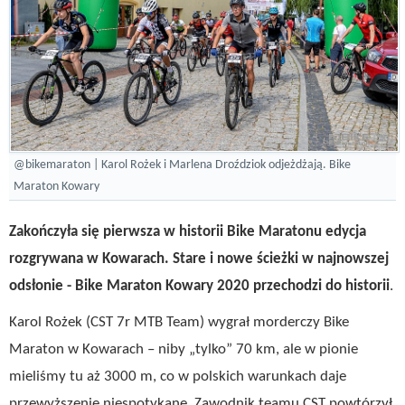
@bikemaraton | Karol Rożek i Marlena Droździok odjeżdżają. Bike
Maraton Kowary
Zakończyła się pierwsza w historii Bike Maratonu edycja
rozgrywana w Kowarach. Stare i nowe ścieżki w najnowszej
odsłonie - Bike Maraton Kowary 2020 przechodzi do historii
.
Karol Rożek (CST 7r MTB Team) wygrał morderczy Bike
Maraton w Kowarach – niby „tylko” 70 km, ale w pionie
mieliśmy tu aż 3000 m, co w polskich warunkach daje
przewyższenie niespotykane. Zawodnik teamu CST powtórzył