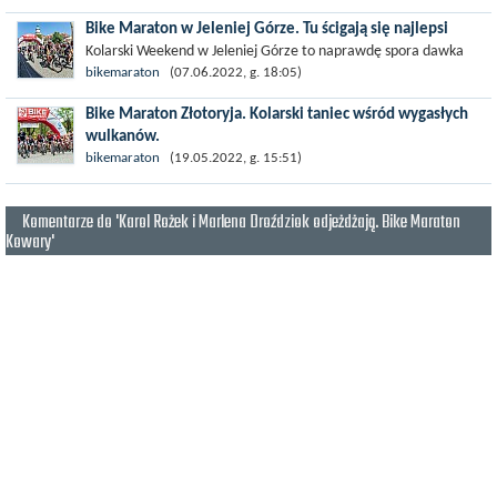
w ramach Bike Maratonu w Szklarskiej Porębie. Mało
Bike Maraton w Jeleniej Górze. Tu ścigają się najlepsi
zachęcające prognozy pogody...
Kolarski Weekend w Jeleniej Górze to naprawdę spora dawka
kolarstwa górskiego. Oba dni wypełnione były sportową
bikemaraton
(07.06.2022, g. 18:05)
rywalizacją od rana...
Bike Maraton Złotoryja. Kolarski taniec wśród wygasłych
wulkanów.
Kraina Wygasłych Wulkanów, Pogórze Kaczawskie i tereny
bikemaraton
(19.05.2022, g. 15:51)
Gminy Złotoryja to idealny wprost teren na uniwersalne zawody
MTB. Kiedy Bike...
Komentarze do 'Karol Rożek i Marlena Droździok odjeżdżają. Bike Maraton
Kowary'