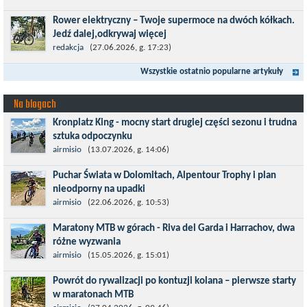
wymagający etap i cel pierwszej części sezonu: Puchar Świata w
Rower elektryczny – Twoje supermoce na dwóch kółkach.
maratonie MTB w Dolomitach...
Jedź dalej,odkrywaj więcej
Marzenia o dalekich podróżach bez ogromnego zmęczenia stają
redakcja
(27.06.2026, g. 17:23)
się rzeczywistością dzięki nowoczesnym technologiom ukrytym
Wszystkie ostatnio popularne artykuły
w jednośladach....
Na blogach
Kronplatz King - mocny start drugiej części sezonu i trudna
sztuka odpoczynku
Kronplatz King, epicki MTB Maraton z metą na 2275 m we
airmisio
(13.07.2026, g. 14:06)
włoskich Alpach – łącznie 3000 metrów przewyższenia na
Puchar Świata w Dolomitach, Alpentour Trophy i plan
dystansie 60 km, ze...
nieodporny na upadki
Czerwiec w moim planie oznaczał wejście w najbardziej
airmisio
(22.06.2026, g. 10:53)
wymagający etap i cel pierwszej części sezonu: Puchar Świata w
Maratony MTB w górach - Riva del Garda i Harrachov, dwa
maratonie MTB w Dolomitach...
różne wyzwania
Maj to idealny czas, by z płaskich i szybkich wyścigów przejść do
airmisio
(15.05.2026, g. 15:01)
znacznie bardziej ambitnych wyzwań, jakimi są górskie wyścigi
Powrót do rywalizacji po kontuzji kolana – pierwsze starty
MTB....
w maratonach MTB