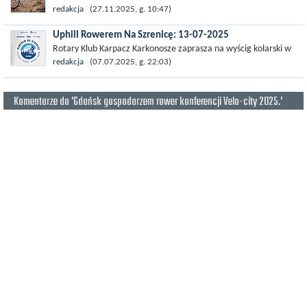
często towarzysz codziennych podróży, solidne narzędzie
redakcja
(27.11.2025, g. 10:47)
pracy,...
Uphill Rowerem Na Szrenicę: 13-07-2025
Rotary Klub Karpacz Karkonosze zaprasza na wyścig kolarski w
nietypowej formule. Rowerem Na Szrenicę to rowerowy uphill
redakcja
(07.07.2025, g. 22:03)
czyli jazda głównie...
Komentarze do 'Gdańsk gospodarzem rower konferencji Velo-city 2025.'