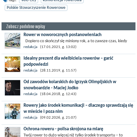
Tagi:
Velo-City
konferencja rowerowa
Polskie Stowarzyszenie Rowerowe
Zobacz podobne wpisy
Rower w noworocznych postanowieniach
Dopiero co skończył się miniony rok, a to zawsze czas, kiedy
uwielbiamy stawiać sobie nowe cele i wyzwania. To czas kiedy
redakcja
(17.01.2021, g. 13:02)
wydaje nam się, że...
Idealny prezent dla wielbiciela rowerów – garść
podpowiedzi
Święta zbliżają się wielkimi krokami i lada chwila będziemy
redakcja
(28.11.2019, g. 11:57)
zastanawiać się nad tym, co kupić pod choinkę najbliższym i
Od zawodów kolarskich do Igrzysk Olimpijskich w
przyjaciołom. Choć...
snowboardzie - Maciej Jodko
„Pierwsze zwycięstwo to satysfakcja, wolność… prędkość” –
redakcja
(18.04.2018, g. 12:43)
kiwa z uśmiechem głową Maciej Jodko, wspominając swoje
Rowery jako środek komunikacji – dlaczego sprawdzają się
pierwsze...
w mieście i poza nim
Poranne korki, brak miejsc parkingowych i nieregularne kursy
redakcja
(09.02.2026, g. 21:07)
komunikacji zbiorowej sprawiają, że coraz więcej osób szuka
Ochrona roweru - polisa skrojona na miarę
innych...
Twój rower to dużo więcej niż tylko środek transportu – to