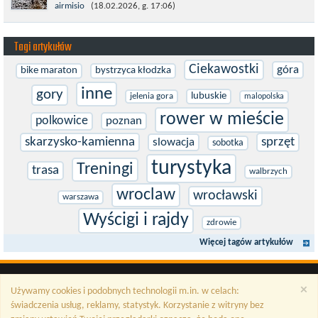
W sporcie nie ma kalkulacji, niezależnie od stopnia
airmisio
(18.02.2026, g. 17:06)
zaawansowania. Trenujesz, startujesz w zawodach i chcesz po
prostu oddać się grze, dać z siebie...
Tagi artykułów
Ciekawostki
góra
bike maraton
bystrzyca kłodzka
inne
gory
lubuskie
jelenia gora
malopolska
rower w mieście
polkowice
poznan
skarzysko-kamienna
sprzęt
slowacja
sobotka
turystyka
Treningi
trasa
walbrzych
wroclaw
wrocławski
warszawa
Wyścigi i rajdy
zdrowie
Więcej tagów artykułów
×
Używamy cookies i podobnych technologii m.in. w celach:
świadczenia usług, reklamy, statystyk. Korzystanie z witryny bez