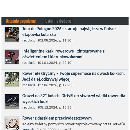
Ostatnio popularne
Ostatnio dodane
Tour de Pologne 2026 - startuje największa w Polsce
etapówka kolarska
Tour de Pologne 2026 to jedno z najbardziej prestiżowych
redakcja
(02.08.2026, g. 11:50)
wydarzeń sportowych w Polsce. wyścig zaliczany po raz 22. do
Inteligentne kaski rowerowe - zintegrowane z
prestiżowego cyklu UCI World...
oświetleniem i kierunkowskazami
Temat bezpieczeństwa jazdy wchodzi na nowy poziom. Do tej
redakcja
(01.01.2024, g. 22:10)
pory kask było odpowiedzialny przede wszystkim za
Rower elektryczny – Twoje supermoce na dwóch kółkach.
bezpieczeństwo rowerzysty, ochronę...
Jedź dalej,odkrywaj więcej
Marzenia o dalekich podróżach bez ogromnego zmęczenia stają
redakcja
(27.06.2026, g. 17:23)
się rzeczywistością dzięki nowoczesnym technologiom ukrytym
Gravel na 32" kołach. DirtySixer stworzył wielki rower dla
w jednośladach....
wysokich ludzi.
Wszyscy już zdążyli zapomnieć, jaką rewolucją okazały się
redakcja
(08.12.2024, g. 13:53)
rowery typu 29'er. Z początku wydawało się, że będzie to dobry
Rower z daszkiem przeciwdeszczowym
kompromis dla...
Kolejny świetny pomysł to rower zaprojektowany przez Torkel'a