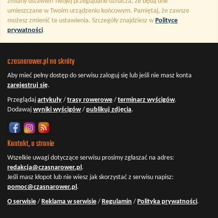
zmiany ustawień Twojej przeglądarki oznacza, że będą one
umieszczane w Twoim urządzeniu końcowym. Pamiętaj, że zawsze
możesz zmienić te ustawienia. Szczegóły znajdziesz w
Polityce
prywatności
.
czasnarower.pl na skróty
Aby mieć pełny dostęp do serwisu
zaloguj się
lub jeśli nie masz konta
zarejestruj się
.
Przeglądaj
artykuły
/
trasy rowerowe
/
terminarz wyścigów
.
Dodawaj
wyniki wyścigów
/
publikuj zdjęcia
.
Kontakt, o stronie
Wszelkie uwagi dotyczące serwisu prosimy zgłaszać na adres:
redakcja@czasnarower.pl
.
Jeśli masz kłopot lub nie wiesz jak skorzystać z serwisu napisz:
pomoc@czasnarower.pl
.
O serwisie
/
Reklama w serwisie
/
Regulamin
/
Polityka prywatności
.