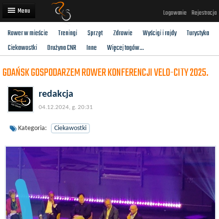
Logowanie
Rejestracja
Rower w mieście
Treningi
Sprzęt
Zdrowie
Wyścigi i rajdy
Turystyka
Artykuły
Ciekawostki
Drużyna CNR
Inne
Więcej tagów...
Trasy rowerowe
GDAŃSK GOSPODARZEM ROWER KONFERENCJI VELO-CITY 2025.
Wyścigi rowerowe
redakcja
Użytkownicy
04.12.2024, g. 20:31
Dodaj
Kategoria:
Ciekawostki