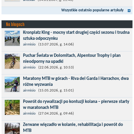
Dohmers'a - idealny na miejskie warunki choćby z tego względu,
anusiak
(14.01.2009, g. 11:43)
że można go używać...
Wszystkie ostatnio popularne artykuły
Na blogach
Kronplatz King - mocny start drugiej części sezonu i trudna
sztuka odpoczynku
Kronplatz King, epicki MTB Maraton z metą na 2275 m we
airmisio
(13.07.2026, g. 14:06)
włoskich Alpach – łącznie 3000 metrów przewyższenia na
Puchar Świata w Dolomitach, Alpentour Trophy i plan
dystansie 60 km, ze...
nieodporny na upadki
Czerwiec w moim planie oznaczał wejście w najbardziej
airmisio
(22.06.2026, g. 10:53)
wymagający etap i cel pierwszej części sezonu: Puchar Świata w
Maratony MTB w górach - Riva del Garda i Harrachov, dwa
maratonie MTB w Dolomitach...
różne wyzwania
Maj to idealny czas, by z płaskich i szybkich wyścigów przejść do
airmisio
(15.05.2026, g. 15:01)
znacznie bardziej ambitnych wyzwań, jakimi są górskie wyścigi
Powrót do rywalizacji po kontuzji kolana – pierwsze starty
MTB....
w maratonach MTB
Prawdziwym testem po kontuzji kolana i uszkodzeniu więzadeł
airmisio
(27.04.2026, g. 09:46)
jest powrót do sportowej rywalizacji. Podczas zawodów znikają
Zerwane więzadło w kolanie, rehabilitacja i powrót do
bariery,...
MTB