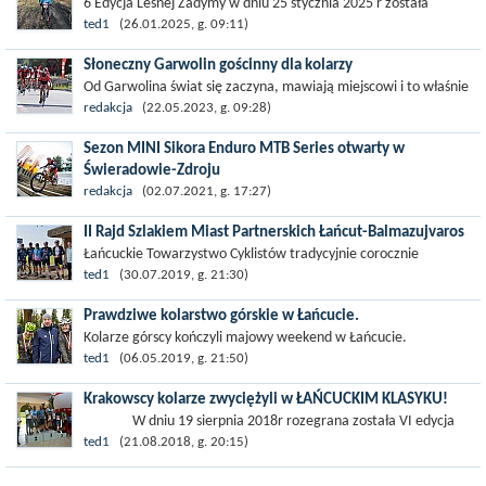
6 Edycja Leśnej Zadymy w dniu 25 stycznia 2025 r została
rozegrana na terenie masywu leśnego Leśnictwa Czarna i Potok.
ted1
(26.01.2025, g. 09:11)
Trasa przygotowana dla...
Słoneczny Garwolin gościnny dla kolarzy
Od Garwolina świat się zaczyna, mawiają miejscowi i to właśnie
miasto położone nad Wilgą było gospodarzem trzeciego etapu
redakcja
(22.05.2023, g. 09:28)
ŻTC BIKE RACE 2023,...
Sezon MINI Sikora Enduro MTB Series otwarty w
Świeradowie-Zdroju
Pierwsze zawody od ponad 1,5 roku, rekordowa frekwencja i
redakcja
(02.07.2021, g. 17:27)
powrót enduro do kultowej miejscówki - przed organizatorem
II Rajd Szlakiem Miast Partnerskich Łańcut-Balmazujvaros
MINI Sikora...
Łańcuckie Towarzystwo Cyklistów tradycyjnie corocznie
odwiedza jedno z miast partnerskich Łańcuta . Przedstawiciele
ted1
(30.07.2019, g. 21:30)
Zarządu ŁTC...
Prawdziwe kolarstwo górskie w Łańcucie.
Kolarze górscy kończyli majowy weekend w Łańcucie.
Organizatorzy przygotowali dwa dystanse Mini 29 km i
ted1
(06.05.2019, g. 21:50)
przewyższeniu 300 m oraz Maxi 56 km...
Krakowscy kolarze zwyciężyli w ŁAŃCUCKIM KLASYKU!
W dniu 19 sierpnia 2018r rozegrana została VI edycja
Łańcuckiego Klasyka Szosowego im. gen....
ted1
(21.08.2018, g. 20:15)