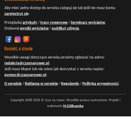
Aby mieć pełny dostęp do serwisu
zaloguj się
lub jeśli nie masz konta
zarejestruj się
.
Przeglądaj
artykuły
/
trasy rowerowe
/
terminarz wyścigów
.
Dodawaj
wyniki wyścigów
/
publikuj zdjęcia
.
Kontakt, o stronie
Wszelkie uwagi dotyczące serwisu prosimy zgłaszać na adres:
redakcja@czasnarower.pl
.
Jeśli masz kłopot lub nie wiesz jak skorzystać z serwisu napisz:
pomoc@czasnarower.pl
.
O serwisie
/
Reklama w serwisie
/
Regulamin
/
Polityka prywatności
.
Copyright 2008-2026 © Czas na rower. Wszelkie prawa zastrzeżone. Projekt i
wykonanie
M.Ziółkowska
.