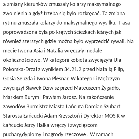
a zmiany kierunków zmuszały kolarzy maksymalnego
zwolnienia a gdyż trzeba się było rozkręcać. Ta zmiana
rytmu zmuszała kolarzy do maksymalnego wysiłku. Trasa
poprowadzona była po krętych ścieżkach leśnych jak
również szerszych gdzie można było wyprzedzić rywali. Na
mecie Iwona,Asia i Natalia wręczały medale
okolicznościowe. W kategorii kobieta zwyciężyła Ula
Pokorska-Drzał z wynikiem 34.21.2 przed Natalią Filip,
Gosią Sebzda i Iwoną Plesnar. W kategorii Mężczyzn
zwyciężył Sławek Dziwisz przed Mateuszem Żygadło,
Markiem Burym i Pawłem Jarosz. Na zakończenie
zawodów Burmistrz Miasta Łańcuta Damian Szubart,
Starosta Łańcucki Adam Krzysztoń i Dyrektor MOSiR w
Łańcucie Jerzy Hałka wręczyli zwycięzcom
puchary,dyplomy i nagrody rzeczowe . W ramach