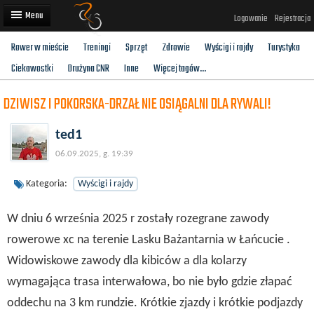
Logowanie
Rejestracja
Rower w mieście
Treningi
Sprzęt
Zdrowie
Wyścigi i rajdy
Turystyka
Artykuły
Ciekawostki
Drużyna CNR
Inne
Więcej tagów...
Trasy rowerowe
DZIWISZ I POKORSKA-DRZAŁ NIE OSIĄGALNI DLA RYWALI!
Wyścigi rowerowe
ted1
Użytkownicy
06.09.2025, g. 19:39
Dodaj
Kategoria:
Wyścigi i rajdy
W dniu 6 września 2025 r zostały rozegrane zawody
rowerowe xc na terenie Lasku Bażantarnia w Łańcucie .
Widowiskowe zawody dla kibiców a dla kolarzy
wymagająca trasa interwałowa, bo nie było gdzie złapać
oddechu na 3 km rundzie. Krótkie zjazdy i krótkie podjazdy