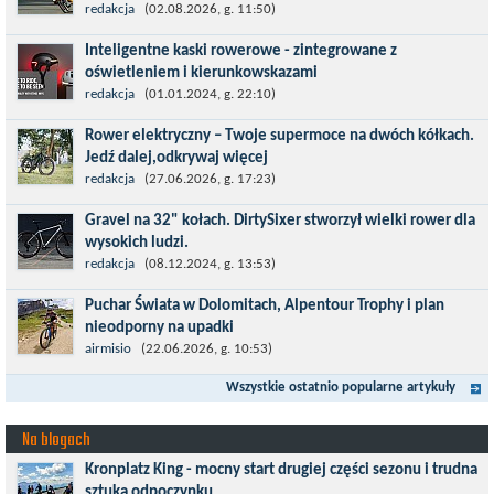
Tour de Pologne 2026 to jedno z najbardziej prestiżowych
redakcja
(02.08.2026, g. 11:50)
wydarzeń sportowych w Polsce. wyścig zaliczany po raz 22. do
Inteligentne kaski rowerowe - zintegrowane z
prestiżowego cyklu UCI World...
oświetleniem i kierunkowskazami
Temat bezpieczeństwa jazdy wchodzi na nowy poziom. Do tej
redakcja
(01.01.2024, g. 22:10)
pory kask było odpowiedzialny przede wszystkim za
Rower elektryczny – Twoje supermoce na dwóch kółkach.
bezpieczeństwo rowerzysty, ochronę...
Jedź dalej,odkrywaj więcej
Marzenia o dalekich podróżach bez ogromnego zmęczenia stają
redakcja
(27.06.2026, g. 17:23)
się rzeczywistością dzięki nowoczesnym technologiom ukrytym
Gravel na 32" kołach. DirtySixer stworzył wielki rower dla
w jednośladach....
wysokich ludzi.
Wszyscy już zdążyli zapomnieć, jaką rewolucją okazały się
redakcja
(08.12.2024, g. 13:53)
rowery typu 29'er. Z początku wydawało się, że będzie to dobry
Puchar Świata w Dolomitach, Alpentour Trophy i plan
kompromis dla...
nieodporny na upadki
Czerwiec w moim planie oznaczał wejście w najbardziej
airmisio
(22.06.2026, g. 10:53)
wymagający etap i cel pierwszej części sezonu: Puchar Świata w
Wszystkie ostatnio popularne artykuły
maratonie MTB w Dolomitach...
Na blogach
Kronplatz King - mocny start drugiej części sezonu i trudna
sztuka odpoczynku