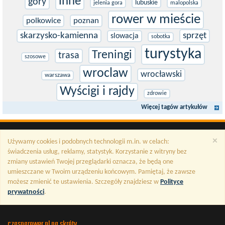
inne
gory
lubuskie
jelenia gora
malopolska
rower w mieście
polkowice
poznan
skarzysko-kamienna
sprzęt
slowacja
sobotka
turystyka
Treningi
trasa
szosowe
wroclaw
wrocławski
warszawa
Wyścigi i rajdy
zdrowie
Więcej tagów artykułów
×
Używamy cookies i podobnych technologii m.in. w celach:
świadczenia usług, reklamy, statystyk. Korzystanie z witryny bez
zmiany ustawień Twojej przeglądarki oznacza, że będą one
umieszczane w Twoim urządzeniu końcowym. Pamiętaj, że zawsze
możesz zmienić te ustawienia. Szczegóły znajdziesz w
Polityce
prywatności
.
czasnarower.pl na skróty