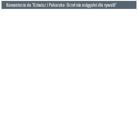
Komentarze do 'Dziwisz i Pokorska-Drzał nie osiągalni dla rywali!'