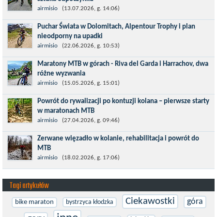
Kronplatz King, epicki MTB Maraton z metą na 2275 m we
airmisio
(13.07.2026, g. 14:06)
włoskich Alpach – łącznie 3000 metrów przewyższenia na
Puchar Świata w Dolomitach, Alpentour Trophy i plan
dystansie 60 km, ze...
nieodporny na upadki
Czerwiec w moim planie oznaczał wejście w najbardziej
airmisio
(22.06.2026, g. 10:53)
wymagający etap i cel pierwszej części sezonu: Puchar Świata w
Maratony MTB w górach - Riva del Garda i Harrachov, dwa
maratonie MTB w Dolomitach...
różne wyzwania
Maj to idealny czas, by z płaskich i szybkich wyścigów przejść do
airmisio
(15.05.2026, g. 15:01)
znacznie bardziej ambitnych wyzwań, jakimi są górskie wyścigi
Powrót do rywalizacji po kontuzji kolana – pierwsze starty
MTB....
w maratonach MTB
Prawdziwym testem po kontuzji kolana i uszkodzeniu więzadeł
airmisio
(27.04.2026, g. 09:46)
jest powrót do sportowej rywalizacji. Podczas zawodów znikają
Zerwane więzadło w kolanie, rehabilitacja i powrót do
bariery,...
MTB
W sporcie nie ma kalkulacji, niezależnie od stopnia
airmisio
(18.02.2026, g. 17:06)
zaawansowania. Trenujesz, startujesz w zawodach i chcesz po
prostu oddać się grze, dać z siebie...
Tagi artykułów
Ciekawostki
góra
bike maraton
bystrzyca kłodzka