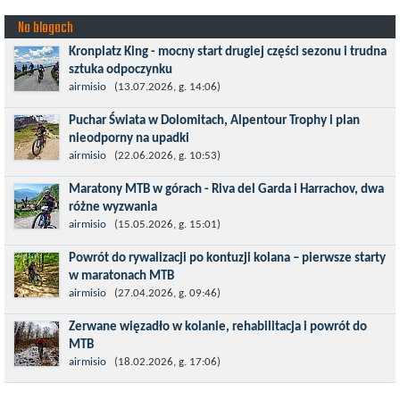
Na blogach
Kronplatz King - mocny start drugiej części sezonu i trudna
sztuka odpoczynku
Kronplatz King, epicki MTB Maraton z metą na 2275 m we
airmisio
(13.07.2026, g. 14:06)
włoskich Alpach – łącznie 3000 metrów przewyższenia na
Puchar Świata w Dolomitach, Alpentour Trophy i plan
dystansie 60 km, ze...
nieodporny na upadki
Czerwiec w moim planie oznaczał wejście w najbardziej
airmisio
(22.06.2026, g. 10:53)
wymagający etap i cel pierwszej części sezonu: Puchar Świata w
Maratony MTB w górach - Riva del Garda i Harrachov, dwa
maratonie MTB w Dolomitach...
różne wyzwania
Maj to idealny czas, by z płaskich i szybkich wyścigów przejść do
airmisio
(15.05.2026, g. 15:01)
znacznie bardziej ambitnych wyzwań, jakimi są górskie wyścigi
Powrót do rywalizacji po kontuzji kolana – pierwsze starty
MTB....
w maratonach MTB
Prawdziwym testem po kontuzji kolana i uszkodzeniu więzadeł
airmisio
(27.04.2026, g. 09:46)
jest powrót do sportowej rywalizacji. Podczas zawodów znikają
Zerwane więzadło w kolanie, rehabilitacja i powrót do
bariery,...
MTB
W sporcie nie ma kalkulacji, niezależnie od stopnia
airmisio
(18.02.2026, g. 17:06)
zaawansowania. Trenujesz, startujesz w zawodach i chcesz po
prostu oddać się grze, dać z siebie...