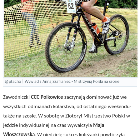
@ptacho | Wywiad z Anną Szafraniec - Mistrzynią Polski na szosie
Zawodniczki
CCC Polkowice
zaczynają dominować już we
wszystkich odmianach kolarstwa, od ostatniego weekendu-
także na szosie. W sobotę w Złotoryi Mistrzostwo Polski w
jeździe indywidualnej na czas wywalczyła
Maja
Włoszczowska
. W niedzielę sukces koleżanki powtórzyła