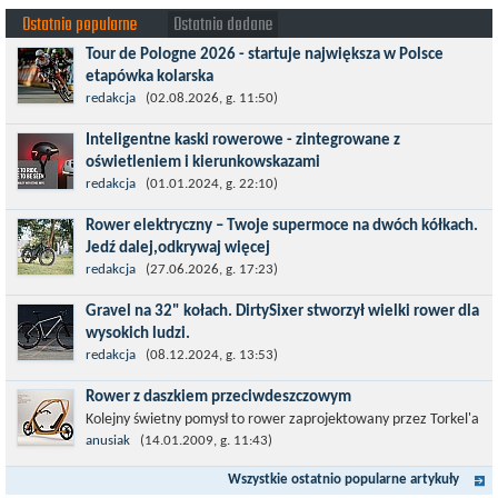
Ostatnio popularne
Ostatnio dodane
Tour de Pologne 2026 - startuje największa w Polsce
etapówka kolarska
Tour de Pologne 2026 to jedno z najbardziej prestiżowych
redakcja
(02.08.2026, g. 11:50)
wydarzeń sportowych w Polsce. wyścig zaliczany po raz 22. do
Inteligentne kaski rowerowe - zintegrowane z
prestiżowego cyklu UCI World...
oświetleniem i kierunkowskazami
Temat bezpieczeństwa jazdy wchodzi na nowy poziom. Do tej
redakcja
(01.01.2024, g. 22:10)
pory kask było odpowiedzialny przede wszystkim za
Rower elektryczny – Twoje supermoce na dwóch kółkach.
bezpieczeństwo rowerzysty, ochronę...
Jedź dalej,odkrywaj więcej
Marzenia o dalekich podróżach bez ogromnego zmęczenia stają
redakcja
(27.06.2026, g. 17:23)
się rzeczywistością dzięki nowoczesnym technologiom ukrytym
Gravel na 32" kołach. DirtySixer stworzył wielki rower dla
w jednośladach....
wysokich ludzi.
Wszyscy już zdążyli zapomnieć, jaką rewolucją okazały się
redakcja
(08.12.2024, g. 13:53)
rowery typu 29'er. Z początku wydawało się, że będzie to dobry
Rower z daszkiem przeciwdeszczowym
kompromis dla...
Kolejny świetny pomysł to rower zaprojektowany przez Torkel'a
Dohmers'a - idealny na miejskie warunki choćby z tego względu,
anusiak
(14.01.2009, g. 11:43)
że można go używać...
Wszystkie ostatnio popularne artykuły