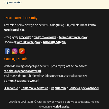
prywatności
.
czasnarower.pl na skróty
Aby mieć pełny dostęp do serwisu
zaloguj się
lub jeśli nie masz konta
zarejestruj się
.
Przeglądaj
artykuły
/
trasy rowerowe
/
terminarz wyścigów
.
Dodawaj
wyniki wyścigów
/
publikuj zdjęcia
.
Kontakt, o stronie
Wszelkie uwagi dotyczące serwisu prosimy zgłaszać na adres:
redakcja@czasnarower.pl
.
Jeśli masz kłopot lub nie wiesz jak skorzystać z serwisu napisz:
pomoc@czasnarower.pl
.
O serwisie
/
Reklama w serwisie
/
Regulamin
/
Polityka prywatności
.
Copyright 2008-2026 © Czas na rower. Wszelkie prawa zastrzeżone. Projekt i
wykonanie
M.Ziółkowska
.