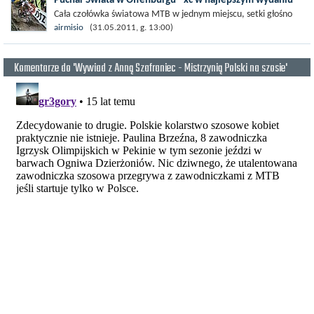
Cała czołówka światowa MTB w jednym miejscu, setki głośno
dopingujących kibiców, trasa pieczołowicie dopracowana nie
airmisio
(31.05.2011, g. 13:00)
tylko pod kątem zawodników,...
Komentarze do 'Wywiad z Anną Szafraniec - Mistrzynią Polski na szosie'