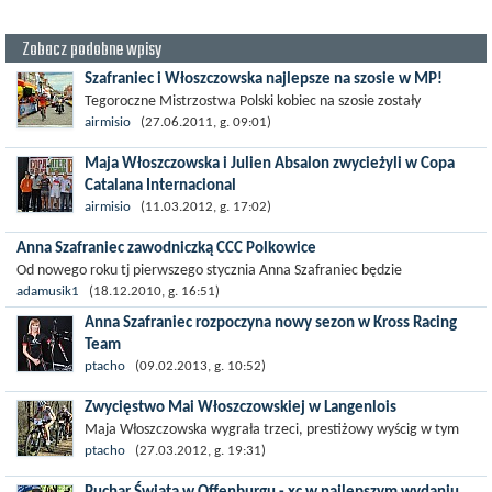
Zobacz podobne wpisy
Szafraniec i Włoszczowska najlepsze na szosie w MP!
Tegoroczne Mistrzostwa Polski kobiec na szosie zostały
zdominowane przez ekipe CCC Polkowice. Nie byłoby w tym nic
airmisio
(27.06.2011, g. 09:01)
dziwnego, gdyby nie fakt, że...
Maja Włoszczowska i Julien Absalon zwycieżyli w Copa
Catalana Internacional
W hiszpańskim Buanyoles rozegrano wyścig 2 kategorii UCI -
airmisio
(11.03.2012, g. 17:02)
Copa Catalana. Był to ostatni sprawdzian przed inauguracją
Anna Szafraniec zawodniczką CCC Polkowice
Pucharu Świata, która już za...
Od nowego roku tj pierwszego stycznia Anna Szafraniec będzie
zawodniczką grupy CCC Polkowice.Oznacza to, że grupa, którą kieruje
adamusik1
(18.12.2010, g. 16:51)
Andrzej Piątek,...
Anna Szafraniec rozpoczyna nowy sezon w Kross Racing
Team
Po wielu perypetiach związanych z funkcjonowaniem klubu CCC
ptacho
(09.02.2013, g. 10:52)
Polkowice i po rozwiązaniu sekcji MTB Anna Szafraniec, jedna z
Zwycięstwo Mai Włoszczowskiej w Langenlois
najbardziej...
Maja Włoszczowska wygrała trzeci, prestiżowy wyścig w tym
roku. Po udanym wyjeździe na Puchar Świata do RPA wygrała
ptacho
(27.03.2012, g. 19:31)
rywalizację w wyścigu 1 kat. w...
Puchar Świata w Offenburgu - xc w najlepszym wydaniu