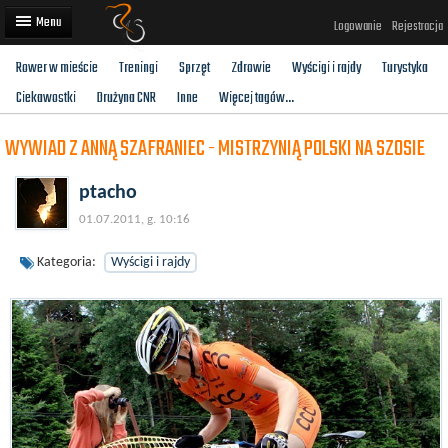
Logowanie
Rejestracja
Rower w mieście
Treningi
Sprzęt
Zdrowie
Wyścigi i rajdy
Turystyka
Artykuły
Ciekawostki
Drużyna CNR
Inne
Więcej tagów...
Trasy rowerowe
WYWIAD Z ANNĄ SZAFRANIEC - MISTRZYNIĄ POLSKI NA SZOSIE
Wyścigi rowerowe
ptacho
Użytkownicy
01.07.2011, g. 10:16
Dodaj
Kategoria:
Wyścigi i rajdy