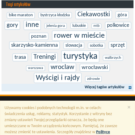
Tagi artykułów
Ciekawostki
góra
bike maraton
bystrzyca kłodzka
inne
gory
polkowice
lubuskie
jelenia gora
mtb
rower w mieście
poznan
skarzysko-kamienna
sprzęt
slowacja
sobotka
turystyka
Treningi
trasa
walbrzych
wroclaw
wrocławski
warszawa
Wyścigi i rajdy
zdrowie
Więcej tagów artykułów
×
Używamy cookies i podobnych technologii m.in. w celach:
świadczenia usług, reklamy, statystyk. Korzystanie z witryny bez
zmiany ustawień Twojej przeglądarki oznacza, że będą one
umieszczane w Twoim urządzeniu końcowym. Pamiętaj, że zawsze
możesz zmienić te ustawienia. Szczegóły znajdziesz w
Polityce