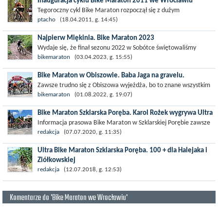
Inauguracja cyklu Bike Maraton 2011 we Wrocławiu
Tegoroczny cykl Bike Maraton rozpoczął się z dużym
rozmachem. Do wyścigu zgłosiło się ok. 1800 osób. Wysoka
ptacho
(18.04.2011, g. 14:45)
frekwencja była spowodowana zapewne...
Najpierw Miękinia. Bike Maraton 2023
Wydaje się, że finał sezonu 2022 w Sobótce świętowaliśmy
dosłownie wczoraj, a tymczasem już przed nami inauguracja
bikemaraton
(03.04.2023, g. 15:55)
tegorocznych zmagań w...
Bike Maraton w Obiszowie. Baba Jaga na gravelu.
Zawsze trudno się z Obiszowa wyjeżdża, bo to znane wszystkim
uczestnikom Bike Maratonu gościnne i radosne miejsce, fajny
bikemaraton
(01.08.2022, g. 19:07)
wyścig i piknikowa,...
Bike Maraton Szklarska Poręba. Karol Rożek wygrywa Ultra
Informacja prasowa Bike Maraton w Szklarskiej Porębie zawsze
jest wyjątkowy, ale tegoroczne okoliczności sprawiły, że był też
redakcja
(07.07.2020, g. 11:35)
historyczny....
Ultra Bike Maraton Szklarska Poręba. 100 + dla Halejaka i
Ziółkowskiej
Miniony weekend przyniósł sporo kolarskich emocji i wydarzeń.
redakcja
(12.07.2018, g. 12:53)
Zakończył się Bike Week w Szklarskiej Porębie - w niedzielę drogi
u...
Komentarze do 'Bike Maraton we Wrocławiu'