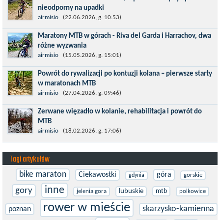
nieodporny na upadki
Czerwiec w moim planie oznaczał wejście w najbardziej
airmisio
(22.06.2026, g. 10:53)
wymagający etap i cel pierwszej części sezonu: Puchar Świata w
Maratony MTB w górach - Riva del Garda i Harrachov, dwa
maratonie MTB w Dolomitach...
różne wyzwania
Maj to idealny czas, by z płaskich i szybkich wyścigów przejść do
airmisio
(15.05.2026, g. 15:01)
znacznie bardziej ambitnych wyzwań, jakimi są górskie wyścigi
Powrót do rywalizacji po kontuzji kolana – pierwsze starty
MTB....
w maratonach MTB
Prawdziwym testem po kontuzji kolana i uszkodzeniu więzadeł
airmisio
(27.04.2026, g. 09:46)
jest powrót do sportowej rywalizacji. Podczas zawodów znikają
Zerwane więzadło w kolanie, rehabilitacja i powrót do
bariery,...
MTB
W sporcie nie ma kalkulacji, niezależnie od stopnia
airmisio
(18.02.2026, g. 17:06)
zaawansowania. Trenujesz, startujesz w zawodach i chcesz po
prostu oddać się grze, dać z siebie...
Tagi artykułów
bike maraton
Ciekawostki
góra
gorskie
gdynia
inne
gory
lubuskie
mtb
jelenia gora
polkowice
rower w mieście
skarzysko-kamienna
poznan