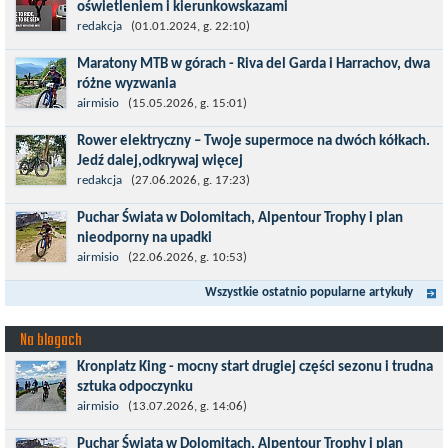
oświetleniem i kierunkowskazami
Temat bezpieczeństwa jazdy wchodzi na nowy poziom. Do tej
redakcja
(01.01.2024, g. 22:10)
pory kask było odpowiedzialny przede wszystkim za
Maratony MTB w górach - Riva del Garda i Harrachov, dwa
bezpieczeństwo rowerzysty, ochronę...
różne wyzwania
Maj to idealny czas, by z płaskich i szybkich wyścigów przejść do
airmisio
(15.05.2026, g. 15:01)
znacznie bardziej ambitnych wyzwań, jakimi są górskie wyścigi
Rower elektryczny – Twoje supermoce na dwóch kółkach.
MTB....
Jedź dalej,odkrywaj więcej
Marzenia o dalekich podróżach bez ogromnego zmęczenia stają
redakcja
(27.06.2026, g. 17:23)
się rzeczywistością dzięki nowoczesnym technologiom ukrytym
Puchar Świata w Dolomitach, Alpentour Trophy i plan
w jednośladach....
nieodporny na upadki
Czerwiec w moim planie oznaczał wejście w najbardziej
airmisio
(22.06.2026, g. 10:53)
wymagający etap i cel pierwszej części sezonu: Puchar Świata w
Wszystkie ostatnio popularne artykuły
maratonie MTB w Dolomitach...
Na blogach
Kronplatz King - mocny start drugiej części sezonu i trudna
sztuka odpoczynku
Kronplatz King, epicki MTB Maraton z metą na 2275 m we
airmisio
(13.07.2026, g. 14:06)
włoskich Alpach – łącznie 3000 metrów przewyższenia na
Puchar Świata w Dolomitach, Alpentour Trophy i plan
dystansie 60 km, ze...