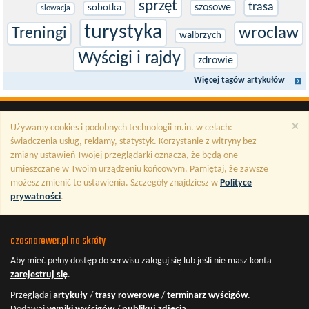
sprzęt
trasa
szosowe
sobotka
slowacja
turystyka
wroclaw
Treningi
walbrzych
Wyścigi i rajdy
zdrowie
Więcej tagów artykułów
×
Używamy cookies i podobnych technologii m.in. w celach:
świadczenia usług, reklamy, statystyk. Korzystanie z witryny bez
zmiany ustawień Twojej przeglądarki oznacza, że będą one
umieszczane w Twoim urządzeniu końcowym. Pamiętaj, że zawsze
możesz zmienić te ustawienia. Szczegóły znajdziesz w
Polityce
prywatności
.
czasnarower.pl na skróty
Aby mieć pełny dostęp do serwisu
zaloguj się
lub jeśli nie masz konta
zarejestruj się
.
Przeglądaj
artykuły
/
trasy rowerowe
/
terminarz wyścigów
.