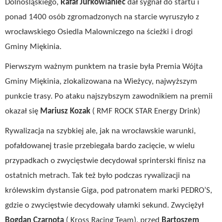
Dolnośląskiego,
Rafał Jurkowlaniec
dał sygnał do startu i
ponad 1400 osób zgromadzonych na starcie wyruszyło z
wrocławskiego Osiedla Malowniczego na ścieżki i drogi
Gminy Miękinia.
Pierwszym ważnym punktem na trasie była Premia Wójta
Gminy Miękinia, zlokalizowana na Wieżycy, najwyższym
punkcie trasy. Po ataku najszybszym zawodnikiem na premii
okazał się
Mariusz Kozak
( RMF ROCK STAR Energy Drink)
Rywalizacja na szybkiej ale, jak na wrocławskie warunki,
pofałdowanej trasie przebiegała bardo zacięcie, w wielu
przypadkach o zwycięstwie decydował sprinterski finisz na
ostatnich metrach. Tak też było podczas rywalizacji na
królewskim dystansie Giga, pod patronatem marki PEDRO’S,
gdzie o zwycięstwie decydowały ułamki sekund. Zwyciężył
Bogdan Czarnota
( Kross Racing Team), przed
Bartoszem