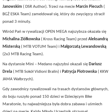
Janowskim
( DSR Author). Trzeci na mecie
Marcin Piecuch
(
BGŻ ESKA Team) zameldował się, który do zwycięzcy stracił
ponad 3 minuty.
Wśród Pań w rywalizacji OPEN MEGA najszybsza okazała się
Michalina Ziółkowska
( Kross Racing Team) przed
Aleksandrą
Misterską
( MTB VOTUM Team) i
Małgorzatą Lewandowską
(2x3 MTB Racing Team).
Na dystansie Mini – Medano najszybsi okazali się
Dariusz
Drela
( MTB Sokół Vidioni Bralin) i
Patrycja Piotrowska
( KKW
JAMA Wałbrzych).
Gdy zawodnicy rywalizowali na trasach dystansów głównych,
do boju ruszyło ponad 150 dzieci w Dziecięcym Bike
Maratonie, tu najważniejsza była dobra zabawa i uśmiech
dzieci na mecie. Każdy Młody Uczestnik otrzymał