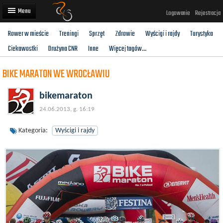
Logowanie
Rejestracja
Rower w mieście
Treningi
Sprzęt
Zdrowie
Wyścigi i rajdy
Turystyka
Artykuły
Ciekawostki
Drużyna CNR
Inne
Więcej tagów...
Trasy rowerowe
BIKE MARATON WE WROCŁAWIU
Wyścigi rowerowe
bikemaraton
Użytkownicy
24.06.2013, g. 16:19
Dodaj
Kategoria:
Wyścigi i rajdy