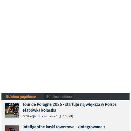
Ostatnio popularne
Ostatnio dodane
Tour de Pologne 2026 - startuje największa w Polsce
etapówka kolarska
Tour de Pologne 2026 to jedno z najbardziej prestiżowych
redakcja
(02.08.2026, g. 11:50)
wydarzeń sportowych w Polsce. wyścig zaliczany po raz 22. do
Inteligentne kaski rowerowe - zintegrowane z
prestiżowego cyklu UCI World...