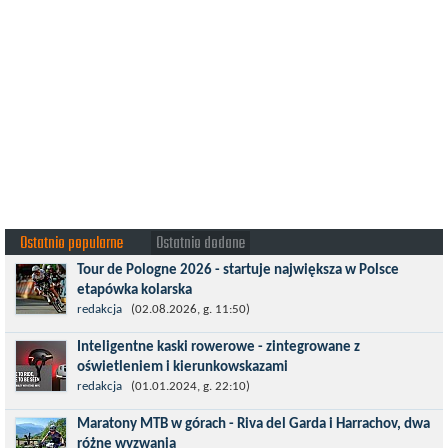
Ostatnio popularne
Ostatnio dodane
Tour de Pologne 2026 - startuje największa w Polsce
etapówka kolarska
Tour de Pologne 2026 to jedno z najbardziej prestiżowych
redakcja
(02.08.2026, g. 11:50)
wydarzeń sportowych w Polsce. wyścig zaliczany po raz 22. do
Inteligentne kaski rowerowe - zintegrowane z
prestiżowego cyklu UCI World...
oświetleniem i kierunkowskazami
Temat bezpieczeństwa jazdy wchodzi na nowy poziom. Do tej
redakcja
(01.01.2024, g. 22:10)
pory kask było odpowiedzialny przede wszystkim za
Maratony MTB w górach - Riva del Garda i Harrachov, dwa
bezpieczeństwo rowerzysty, ochronę...
różne wyzwania