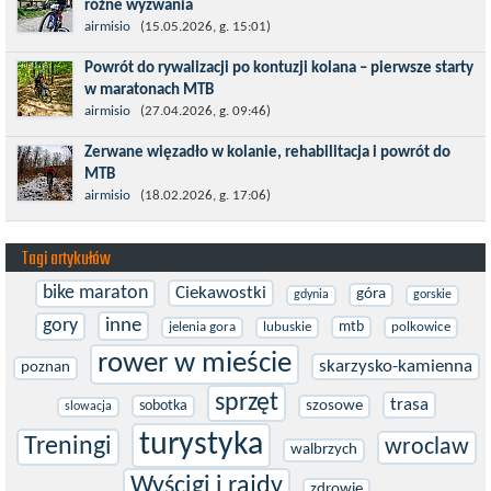
różne wyzwania
Maj to idealny czas, by z płaskich i szybkich wyścigów przejść do
airmisio
(15.05.2026, g. 15:01)
znacznie bardziej ambitnych wyzwań, jakimi są górskie wyścigi
Powrót do rywalizacji po kontuzji kolana – pierwsze starty
MTB....
w maratonach MTB
Prawdziwym testem po kontuzji kolana i uszkodzeniu więzadeł
airmisio
(27.04.2026, g. 09:46)
jest powrót do sportowej rywalizacji. Podczas zawodów znikają
Zerwane więzadło w kolanie, rehabilitacja i powrót do
bariery,...
MTB
W sporcie nie ma kalkulacji, niezależnie od stopnia
airmisio
(18.02.2026, g. 17:06)
zaawansowania. Trenujesz, startujesz w zawodach i chcesz po
prostu oddać się grze, dać z siebie...
Tagi artykułów
bike maraton
Ciekawostki
góra
gdynia
gorskie
gory
inne
mtb
jelenia gora
lubuskie
polkowice
rower w mieście
skarzysko-kamienna
poznan
sprzęt
trasa
sobotka
szosowe
slowacja
turystyka
Treningi
wroclaw
walbrzych
Wyścigi i rajdy
zdrowie