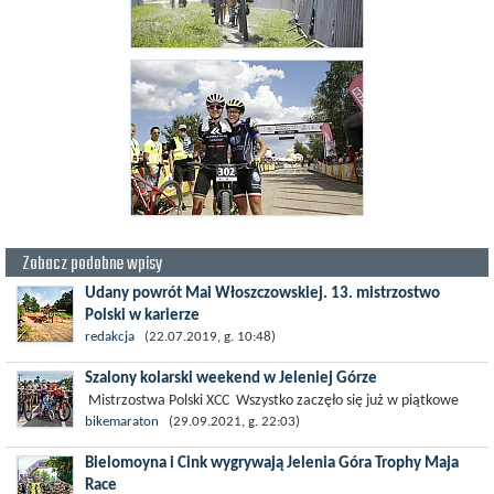
Zobacz podobne wpisy
Udany powrót Mai Włoszczowskiej. 13. mistrzostwo
Polski w karierze
Maja Włoszczowska ma za sobą bardzo udany powrót do
redakcja
(22.07.2019, g. 10:48)
rywalizacji w kolarstwie górskim po niemal czteromiesięcznej
Szalony kolarski weekend w Jeleniej Górze
przerwie....
Mistrzostwa Polski XCC Wszystko zaczęło się już w piątkowe
popołudnie – na pierwszy ogień ruszyli zawodnicy elity PZKOl,...
bikemaraton
(29.09.2021, g. 22:03)
Bielomoyna i Cink wygrywają Jelenia Góra Trophy Maja
Race