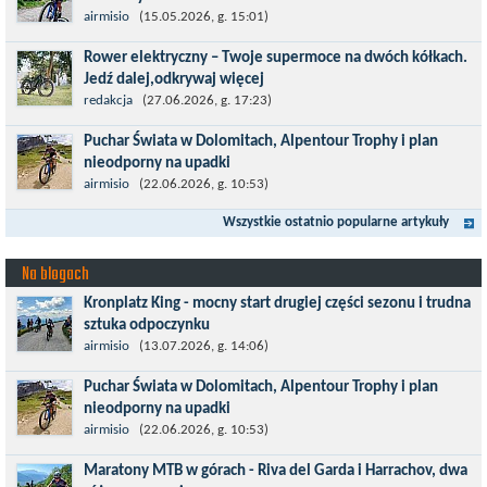
Maj to idealny czas, by z płaskich i szybkich wyścigów przejść do
airmisio
(15.05.2026, g. 15:01)
znacznie bardziej ambitnych wyzwań, jakimi są górskie wyścigi
Rower elektryczny – Twoje supermoce na dwóch kółkach.
MTB....
Jedź dalej,odkrywaj więcej
Marzenia o dalekich podróżach bez ogromnego zmęczenia stają
redakcja
(27.06.2026, g. 17:23)
się rzeczywistością dzięki nowoczesnym technologiom ukrytym
Puchar Świata w Dolomitach, Alpentour Trophy i plan
w jednośladach....
nieodporny na upadki
Czerwiec w moim planie oznaczał wejście w najbardziej
airmisio
(22.06.2026, g. 10:53)
wymagający etap i cel pierwszej części sezonu: Puchar Świata w
Wszystkie ostatnio popularne artykuły
maratonie MTB w Dolomitach...
Na blogach
Kronplatz King - mocny start drugiej części sezonu i trudna
sztuka odpoczynku
Kronplatz King, epicki MTB Maraton z metą na 2275 m we
airmisio
(13.07.2026, g. 14:06)
włoskich Alpach – łącznie 3000 metrów przewyższenia na
Puchar Świata w Dolomitach, Alpentour Trophy i plan
dystansie 60 km, ze...
nieodporny na upadki
Czerwiec w moim planie oznaczał wejście w najbardziej
airmisio
(22.06.2026, g. 10:53)
wymagający etap i cel pierwszej części sezonu: Puchar Świata w
Maratony MTB w górach - Riva del Garda i Harrachov, dwa
maratonie MTB w Dolomitach...