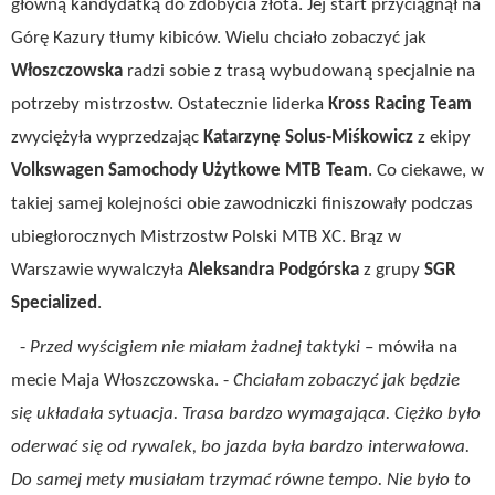
główną kandydatką do zdobycia złota. Jej start przyciągnął na
Górę Kazury tłumy kibiców. Wielu chciało zobaczyć jak
Włoszczowska
radzi sobie z trasą wybudowaną specjalnie na
potrzeby mistrzostw. Ostatecznie liderka
Kross Racing Team
zwyciężyła wyprzedzając
Katarzynę Solus-Miśkowicz
z ekipy
Volkswagen Samochody Użytkowe MTB Team
. Co ciekawe, w
takiej samej kolejności obie zawodniczki finiszowały podczas
ubiegłorocznych Mistrzostw Polski MTB XC. Brąz w
Warszawie wywalczyła
Aleksandra Podgórska
z grupy
SGR
Specialized
.
-
Przed wyścigiem nie miałam żadnej taktyki
– mówiła na
mecie Maja Włoszczowska. -
Chciałam zobaczyć jak będzie
się układała sytuacja. Trasa bardzo wymagająca. Ciężko było
oderwać się od rywalek, bo jazda była bardzo interwałowa.
Do samej mety musiałam trzymać równe tempo. Nie było to