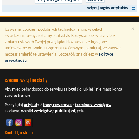
Więcej tagów artykułów
×
Używamy cookies i podobnych technologii m.in. w celach:
świadczenia usług, reklamy, statystyk. Korzystanie z witryny bez
zmiany ustawień Twojej przeglądarki oznacza, że będą one
umieszczane w Twoim urządzeniu końcowym. Pamiętaj, że zawsze
możesz zmienić te ustawienia. Szczegóły znajdziesz w
Polityce
prywatności
.
czasnarower.pl na skróty
Aby mieć pełny dostęp do serwisu
zaloguj się
lub jeśli nie masz konta
zarejestruj się
.
Przeglądaj
artykuły
/
trasy rowerowe
/
terminarz wyścigów
.
Dodawaj
wyniki wyścigów
/
publikuj zdjęcia
.
Kontakt, o stronie