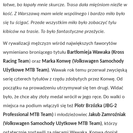
łatwe, bo łapały mnie skurcze. Trasa dała mięśniom nieźle w
kość. Z Warszawą mam wiele wspólnego i bardzo miło było
się tu ścigać. Przede wszystkim miło było zobaczyć tylu
kibiców na trasie. To było fantastyczne przeżycie.
W rywalizacji mężczyzn wśród największych faworytów
wymieniano broniącego tytułu
Bartłomieja Wawaka (Kross
Racing Team
) oraz
Marka Konwę (Volkswagen Samochody
Użytkowe MTB Team)
. Wawak rok temu przerwał zwycięską
serię czterech tytułów z rzędu zdobytych przez Konwę. Od
początku na prowadzeniu utrzymywał się ten drugi. Widać
było, że chce aby złoty medal wrócił w jego ręce. Do walki o
miejsca na podium włączyli się też
Piotr Brzózka
(JBG-2
Professional MTB Team)
i młodzieżowiec
Jakub Zamroźniak
(Volkswagen Samochody Użytkowe MTB Team)
, którzy
ostatecznie zostawili za plecami Wawaka. Konwa dopiął