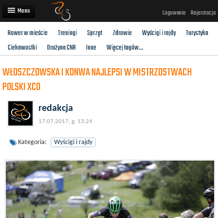
Logowanie
Rejestracja
Rower w mieście
Treningi
Sprzęt
Zdrowie
Wyścigi i rajdy
Turystyka
Artykuły
Ciekawostki
Drużyna CNR
Inne
Więcej tagów...
Trasy rowerowe
WŁOSZCZOWSKA I KONWA NAJLEPSI W MISTRZOSTWACH
Wyścigi rowerowe
POLSKI XCO
Użytkownicy
redakcja
Dodaj
17.07.2017, g. 13:24
Kategoria:
Wyścigi i rajdy