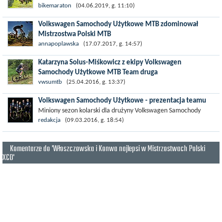
Wyścig XC – Jelenia Góra Trophy Maja Race (XCO UCI HC) jest
bikemaraton
(04.06.2019, g. 11:10)
najbardziej prestiżowym wydarzeniem MTB w Polsce. Zawody
Volkswagen Samochody Użytkowe MTB zdominował
rozgrywane...
Mistrzostwa Polski MTB
Od piątku do niedzieli w Warszawie trwało kolarskie święto.
annapoplawska
(17.07.2017, g. 14:57)
Najlepsi zawodnicy z całej Polski przyjechali do stolicy, aby na
Katarzyna Solus-Miśkowicz z ekipy Volkswagen
warszawskim Ursynowie...
Samochody Użytkowe MTB Team druga
W ubiegły weekend (23-24 kwietnia) zawodnicy ekipy
vwsumtb
(25.04.2016, g. 13:37)
Volkswagen Samochody Użytkowe MTB Team: Katarzyna Solus-
Volkswagen Samochody Użytkowe - prezentacja teamu
Miśkowicz oraz jej trener Bogdan...
Miniony sezon kolarski dla drużyny Volkswagen Samochody
Użytkowe był naprawdę udany. Do najważniejszych sukcesów
redakcja
(09.03.2016, g. 18:54)
teamu należą m.in. takie...
Komentarze do 'Włoszczowska i Konwa najlepsi w Mistrzostwach Polski
XCO'