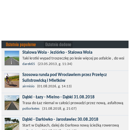
Ostatnio popularne
Ostatnio dodane
Stalowa Wola - Jeziórko - Stalowa Wola
Taki krotki wypad troszeczkę po lesie więcej po asfalcie , do wsi
której już nie ma , kopalni siarki również nie ma , a ci co
darek65
(23.05.2013, g. 11:34)
pamiętają okres...
Szosowa runda pod Wrocławiem przez Przełęcz
Sulistrowicką i Mietków
Łatwa, szosowa runda pod Wrocławiem, raczej płaska z jednym
airmisio
(01.08.2026, g. 14:13)
małym podjazdem na Przełęcz Sulistrowicką od strony Olesznej.
Dąbki - Łazy - Mielno - Dąbki 31.08.2018
To trasa idealna na...
Trasa do Łaz niemal w całości prowadzi przez nową, asfaltową
ścieżkę rowerową (od Dąbek do Iwięcina wzdłuż drogi 203).
poliorketes
(31.08.2018, g. 21:07)
Niestety jest to trasa nie...
Dąbki - Darłówko - Jarosławiec 30.08.2018
Start w Dąbkach, dalej do Darłowa nową ścieżką rowerową