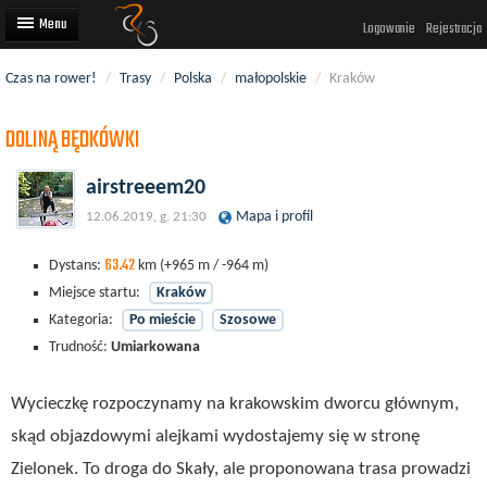
Logowanie
Rejestracja
Czas na rower!
/
Trasy
/
Polska
/
małopolskie
/
Kraków
Artykuły
DOLINĄ BĘDKÓWKI
Trasy rowerowe
Wyścigi rowerowe
airstreeem20
Mapa i profil
12.06.2019, g. 21:30
Użytkownicy
63.42
Dodaj
Dystans:
km
(+965 m / -964 m)
Miejsce startu:
Kraków
Kategoria:
Po mieście
Szosowe
Trudność:
Umiarkowana
Wycieczkę rozpoczynamy na krakowskim dworcu głównym,
skąd objazdowymi alejkami wydostajemy się w stronę
Zielonek. To droga do Skały, ale proponowana trasa prowadzi