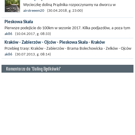
Wycieczkę doliną Prądnika rozpoczynamy na dworcu w
Krakowie, podążając alejkami rowerowymi do drogi na
airstreeem20
(30.04.2018, g. 23:00)
Wolbrom. Z drogi wolbromskiej odbijamy na...
Pieskowa Skała
Pierwsze podejście do 100km w sezonie 2017. Kilka podjazdów, a poza tym
prawie płasko.
ak86
(10.04.2017, g. 08:33)
Kraków - Zabierzów - Ojców - Pieskowa Skała - Kraków
Przebieg trasy: Kraków - Zabierzów - Brama Bolechowicka - Zelków - Ojców
- Pieskowa Skała - Prądnik Korzkiewski - Kraków
ak86
(30.07.2013, g. 08:14)
Komentarze do 'Doliną Będkówki'