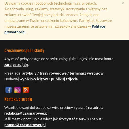
×
Używamy cookies i podobnych technologii m.in. w celach:
świadczenia usług, reklamy, statystyk. Korzystanie z witryny bez
zmiany ustawień Twojej przeglądarki oznacza, że będą one
umieszczane w Twoim urządzeniu końcowym. Pamiętaj, że zawsze
możesz zmienić te ustawienia. Szczegóły znajdziesz w
Polityce
prywatności
.
czasnarower.pl na skróty
Aby mieć pełny dostęp do serwisu
zaloguj się
lub jeśli nie masz konta
zarejestruj się
.
Przeglądaj
artykuły
/
trasy rowerowe
/
terminarz wyścigów
.
Dodawaj
wyniki wyścigów
/
publikuj zdjęcia
.
Kontakt, o stronie
Wszelkie uwagi dotyczące serwisu prosimy zgłaszać na adres:
redakcja@czasnarower.pl
.
Jeśli masz kłopot lub nie wiesz jak skorzystać z serwisu napisz:
pomoc@czasnarower.pl
.