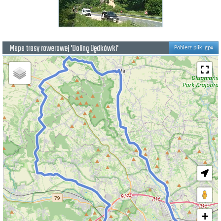
Mapa trasy rowerowej 'Doliną Będkówki'
Pobierz plik .gpx
+