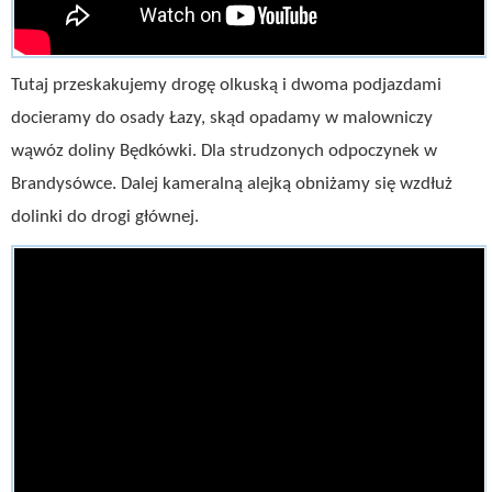
Tutaj przeskakujemy drogę olkuską i dwoma podjazdami
docieramy do osady Łazy, skąd opadamy w malowniczy
wąwóz doliny Będkówki. Dla strudzonych odpoczynek w
Brandysówce. Dalej kameralną alejką obniżamy się wzdłuż
dolinki do drogi głównej.