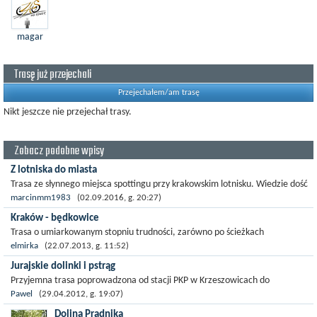
magar
Trasę już przejechali
Przejechałem/am trasę
Nikt jeszcze nie przejechał trasy.
Zobacz podobne wpisy
Z lotniska do miasta
Trasa ze słynnego miejsca spottingu przy krakowskim lotnisku. Wiedzie dość
mało ruchliwą drogą. Charakteryzuje się długimi dość przyjemnymi...
marcinmm1983
(02.09.2016, g. 20:27)
Kraków - będkowice
Trasa o umiarkowanym stopniu trudności, zarówno po ścieżkach
rowerowych jak i ulicą ( o raczej małym natężeniu ruchu). Całkiem
elmirka
(22.07.2013, g. 11:52)
przyjemna, szacowany...
Jurajskie dolinki i pstrąg
Przyjemna trasa poprowadzona od stacji PKP w Krzeszowicach do
przystanku PKP w Zabierzowie w taki sposob by byly najciekawsze zjazdy, a
Pawel
(29.04.2012, g. 19:07)
podjazdy...
Doliną Prądnika