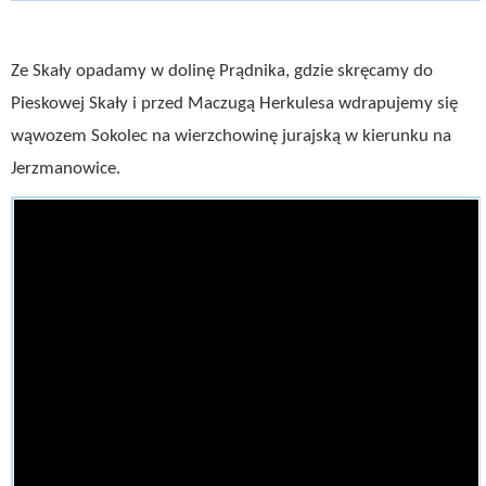
Ze Skały opadamy w dolinę Prądnika, gdzie skręcamy do
Pieskowej Skały i przed Maczugą Herkulesa wdrapujemy się
wąwozem Sokolec na wierzchowinę jurajską w kierunku na
Jerzmanowice.