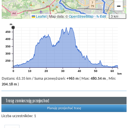
−
Leaflet
|
Map data: ©
OpenStreetMap
✎ Edit
3 km
m
450
400
350
300
250
0
10
20
30
40
50
60
km
Dystans:
63.35 km
/
Suma przewyższeń:
+965 m
(
Max:
480.54 m
,
Min:
204.18 m
)
Trasę zamierzają przejechać
Planuję przejechać trasę
Liczba uczestników: 1