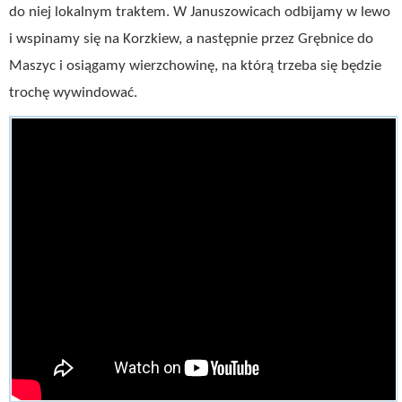
do niej lokalnym traktem. W Januszowicach odbijamy w lewo
i wspinamy się na Korzkiew, a następnie przez Grębnice do
Maszyc i osiągamy wierzchowinę, na którą trzeba się będzie
trochę wywindować.