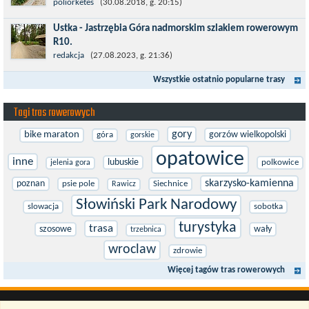
(niekiedy pieszo-rowerową), gdzie na pierwszym rondzie zjazd
poliorketes
(30.08.2018, g. 20:15)
w stronę Darłówka Zachodniego....
Ustka - Jastrzębia Góra nadmorskim szlakiem rowerowym
R10.
Międzynarodowy Szlak Rowerowy R-10, jest częścią sieci
redakcja
(27.08.2023, g. 21:36)
EuroVelo. Prowadzi wzdłuż brzegu dookoła Morza Bałtyckiego.
Wszystkie ostatnio popularne trasy
Trasa liczy w sumie ponad 8500...
Tagi tras rowerowych
gory
bike maraton
gorzów wielkopolski
góra
gorskie
opatowice
inne
lubuskie
polkowice
jelenia gora
skarzysko-kamienna
poznan
psie pole
Siechnice
Rawicz
Słowiński Park Narodowy
slowacja
sobotka
turystyka
trasa
szosowe
wały
trzebnica
wroclaw
zdrowie
Więcej tagów tras rowerowych