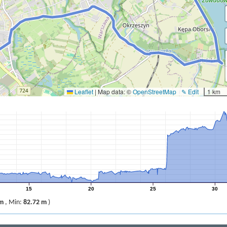
Leaflet
|
Map data: ©
OpenStreetMap
✎ Edit
1 km
15
20
25
30
 m
,
Min:
82.72 m
)