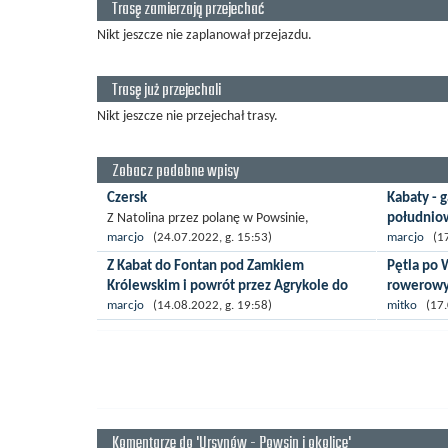
Trasę zamierzają przejechać
Nikt jeszcze nie zaplanował przejazdu.
Trasę już przejechali
Nikt jeszcze nie przejechał trasy.
Zobacz podobne wpisy
Czersk
Kabaty - 
południo
Z Natolina przez polanę w Powsinie,
Konstancin do Czerska i powrót wzdłuż wałów
Ciekawa tr
marcjo
(24.07.2022, g. 15:53)
marcjo
(17.
aż do Kępy Okrzewskiej, przez stary Powsin i
spod Lidla
Z Kabat do Fontan pod Zamkiem
Pętla po 
Korbońskiego w górę na...
ursynowski
Królewskim i powrót przez Agrykole do
rowerowy
Jeziora pod
metra
Pętla po 
marcjo
(14.08.2022, g. 19:58)
mitko
(17.0
Z Kabat, przez Wilanów, Sobieskiego,
Start Park 
Czerniakowską na Bulwary Wiślane i do fontan
most Święt
na podzamczu, z tamtąd mostem Gdańskim na
Parku...
drugą stronę...
Komentarze do 'Ursynów - Powsin i okolice'