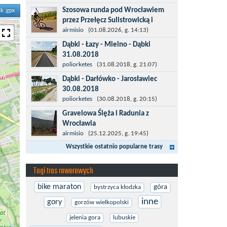
więcej po asfalcie , do wsi której już nie
Szosowa runda pod Wrocławiem
ik .gpx
ma , kopalni siarki również nie ma , a ci
przez Przełęcz Sulistrowicką i
co pamiętają okres...
Mietków
airmisio
(01.08.2026, g. 14:13)
Łatwa, szosowa runda pod
Dąbki - Łazy - Mielno - Dąbki
Wrocławiem, raczej płaska z jednym
31.08.2018
małym podjazdem na Przełęcz
Trasa do Łaz niemal w całości prowadzi
poliorketes
(31.08.2018, g. 21:07)
Sulistrowicką od strony Olesznej. To
przez nową, asfaltową ścieżkę
Dąbki - Darłówko - Jarosławiec
trasa idealna na...
rowerową (od Dąbek do Iwięcina
30.08.2018
wzdłuż drogi 203). Niestety jest to
Start w Dąbkach, dalej do Darłowa
poliorketes
(30.08.2018, g. 20:15)
trasa nie...
nową ścieżką rowerową (niekiedy
Gravelowa Ślęża i Radunia z
pieszo-rowerową), gdzie na pierwszym
Wrocławia
rondzie zjazd w stronę Darłówka
Trasa rowerowa z Wrocławia na
airmisio
(25.12.2025, g. 19:45)
Zachodniego....
Masyw Ślęży to idealna opcja na rower
Wszystkie ostatnio popularne trasy
przełajowy (lub gravelowy). Zimą, kiedy
nie ma śniegu, a temperatura jest...
Tagi tras rowerowych
bike maraton
góra
bystrzyca kłodzka
inne
gory
gorzów wielkopolski
jelenia gora
lubuskie