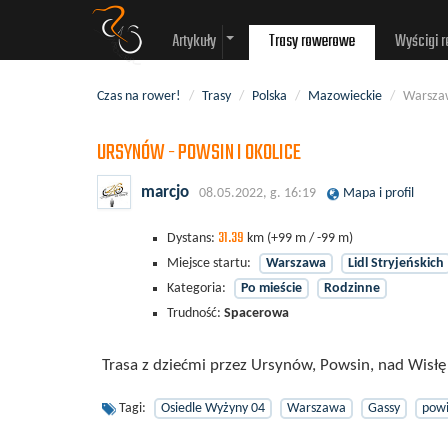
Artykuły
Trasy rowerowe
Wyścigi 
Czas na rower!
/
Trasy
/
Polska
/
Mazowieckie
/
Warszaw
URSYNÓW - POWSIN I OKOLICE
marcjo
08.05.2022, g. 16:19
Mapa i profil
31.39
Dystans:
km
(+99 m / -99 m)
Miejsce startu:
Warszawa
Lidl Stryjeńskich
Kategoria:
Po mieście
Rodzinne
Trudność:
Spacerowa
Trasa z dziećmi przez Ursynów, Powsin, nad Wisł
Tagi:
Osiedle Wyżyny 04
Warszawa
Gassy
powi