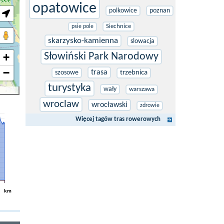
opatowice
polkowice
poznan
Siechnice
psie pole
skarzysko-kamienna
slowacja
+
Słowiński Park Narodowy
−
trasa
szosowe
trzebnica
turystyka
wały
warszawa
wroclaw
wrocławski
zdrowie
Więcej tagów tras rowerowych
km