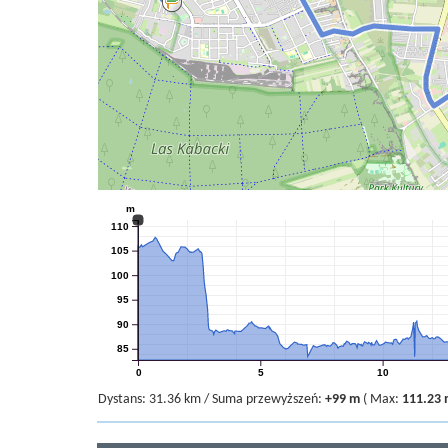
m
110
105
100
95
90
85
0
5
10
Dystans:
31.36 km
/
Suma przewyższeń:
+99 m
(
Max:
111.23