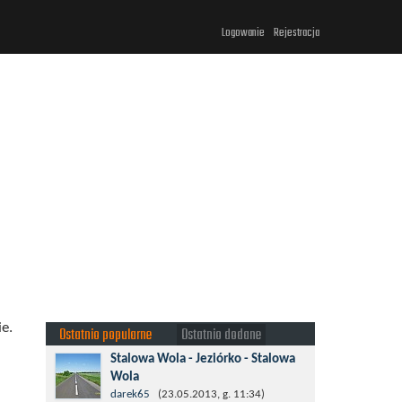
Logowanie
Rejestracja
e.
Ostatnio popularne
Ostatnio dodane
Stalowa Wola - Jeziórko - Stalowa
Wola
Taki krotki wypad troszeczkę po lesie
darek65
(23.05.2013, g. 11:34)