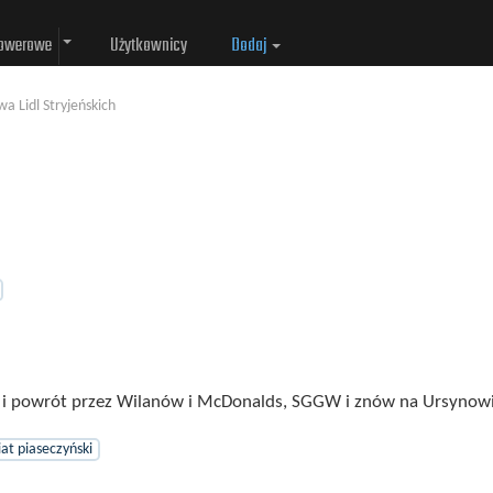
rowerowe
Użytkownicy
Dodaj
a Lidl Stryjeńskich
ę i powrót przez Wilanów i McDonalds, SGGW i znów na Ursynowi
at piaseczyński