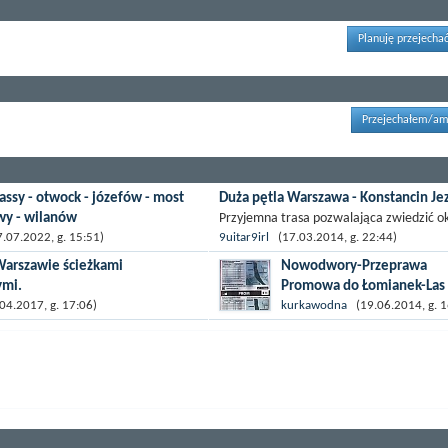
Planuję przejechać
Przejechałem/am
gassy - otwock - józefów - most
Duża pętla Warszawa - Konstancin Je
wy - wilanów
Przyjemna trasa pozwalająca zwiedzić ok
asa wokół Wisły starując z Ursynowa
Warszawy, wiodąca aż za Konstancin-Jez
07.2022, g. 15:51)
9uitar9irl
(17.03.2014, g. 22:44)
 na Stryjeńskich, wąwozem ze skarpy
a potem po okolicznych wsiach z powro
Warszawie ścieżkami
Nowodwory-Przeprawa
ej w dół, przez Powsin, wokół
Warszawy...
mi.
Promowa do Łomianek-Las
...
Młociński-Most Północny-
Warszawie ścieżkami rowerowymi.
4.2017, g. 17:06)
kurkawodna
(19.06.2014, g. 1
Nowodwory
Szczęśliwicki, most Siekierkowski,
okrzyski, zakończenie w okolicy
Nowodwory - Przeprawa Pr
do Łomianek - Las Młociński -
Północny - Nowodwory Dosko
trasa dla początkujących,
nastolatków i dorosłych...