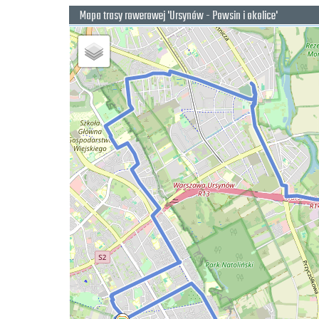
Mapa trasy rowerowej 'Ursynów - Powsin i okolice'