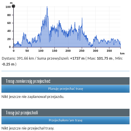
m
100
80
60
40
20
0
0
50
100
150
200
250
300
350
km
Dystans:
391.66 km
/
Suma przewyższeń:
+1737 m
(
Max:
101.75 m
,
Min:
-0.25 m
)
Trasę zamierzają przejechać
Planuję przejechać trasę
Nikt jeszcze nie zaplanował przejazdu.
Trasę już przejechali
Przejechałem/am trasę
Nikt jeszcze nie przejechał trasy.