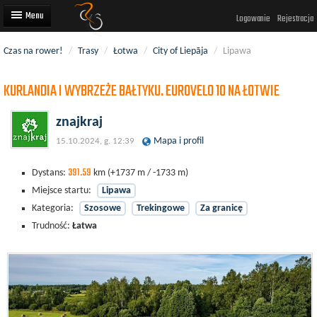
Logowanie
Rejestracja
Czas na rower!
/
Trasy
/
Łotwa
/
City of Liepāja
/
Lipawa
Artykuły
KURLANDIA I WYBRZEŻE BAŁTYKU. EUROVELO 10 NA ŁOTWIE
Trasy rowerowe
Wyścigi rowerowe
znajkraj
Mapa i profil
15.10.2024, g. 12:39
Użytkownicy
391.59
Dodaj
Dystans:
km
(+1737 m / -1733 m)
Miejsce startu:
Lipawa
Kategoria:
Szosowe
Trekingowe
Za granicę
Trudność:
Łatwa