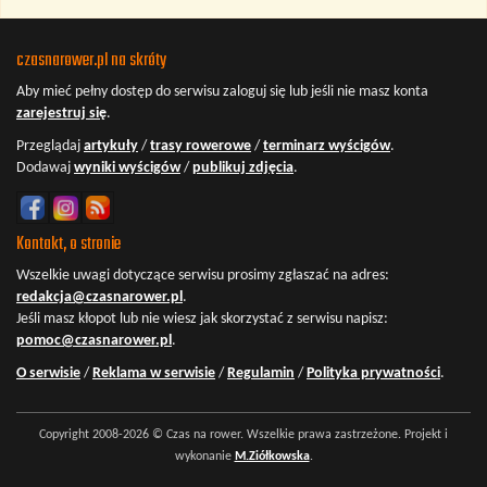
czasnarower.pl na skróty
Aby mieć pełny dostęp do serwisu
zaloguj się
lub jeśli nie masz konta
zarejestruj się
.
Przeglądaj
artykuły
/
trasy rowerowe
/
terminarz wyścigów
.
Dodawaj
wyniki wyścigów
/
publikuj zdjęcia
.
Kontakt, o stronie
Wszelkie uwagi dotyczące serwisu prosimy zgłaszać na adres:
redakcja@czasnarower.pl
.
Jeśli masz kłopot lub nie wiesz jak skorzystać z serwisu napisz:
pomoc@czasnarower.pl
.
O serwisie
/
Reklama w serwisie
/
Regulamin
/
Polityka prywatności
.
Copyright 2008-2026 © Czas na rower. Wszelkie prawa zastrzeżone. Projekt i
wykonanie
M.Ziółkowska
.