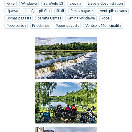
Ryga
Windawa
EuroVelo 13
Liepāja
Liepaja Coach station
Lipawa
Liepājas pilsēta
Stikli
Puzes pagasts
Ventspils novads
Usmas pagasts
parafia Usmas
Gmina Windawa
Pope
Pope parish
Priedaines
Popes pagasts
Ventspils Municipality