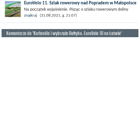
EuroVelo 11. Szlak rowerowy nad Popradem w Małopolsce
Na początek wyjaśnienie. Pisząc o szlaku rowerowym doliny
Popradu dokonuję pewnego uproszczenia. Otóż od strony
znajkraj
(31.08.2021, g. 21:07)
formalnej szlak rowerowy z...
Komentarze do 'Kurlandia i wybrzeże Bałtyku. EuroVelo 10 na Łotwie'