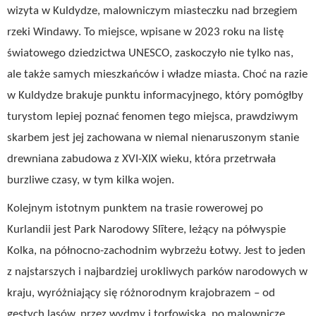
wizyta w Kuldydze, malowniczym miasteczku nad brzegiem
rzeki Windawy. To miejsce, wpisane w 2023 roku na listę
światowego dziedzictwa UNESCO, zaskoczyło nie tylko nas,
ale także samych mieszkańców i władze miasta. Choć na razie
w Kuldydze brakuje punktu informacyjnego, który pomógłby
turystom lepiej poznać fenomen tego miejsca, prawdziwym
skarbem jest jej zachowana w niemal nienaruszonym stanie
drewniana zabudowa z XVI-XIX wieku, która przetrwała
burzliwe czasy, w tym kilka wojen.
Kolejnym istotnym punktem na trasie rowerowej po
Kurlandii jest Park Narodowy Slītere, leżący na półwyspie
Kolka, na północno-zachodnim wybrzeżu Łotwy. Jest to jeden
z najstarszych i najbardziej urokliwych parków narodowych w
kraju, wyróżniający się różnorodnym krajobrazem – od
gęstych lasów, przez wydmy i torfowiska, po malownicze