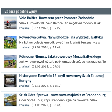
Zobacz podobne wpisy
Velo Baltica. Rowerem przez Pomorze Zachodnie
Szlak EuroVelo 10 - Velo Baltica - to międzynarodowy szlak
rowerowy biegnący wzdłuż wybrzeża Morza Bałtyckiego, a
znajkraj
(06.11.2023, g. 09:27)
jednym z dwóch...
Rowerowa Łotwa. Na wschodzie i na wybrzeżu Bałtyku
Na Łotwę poleciałem odkrywać inny kraj niż ten znany z w
Polsce z powodu dawnych postkomunistycznych stereotypów.
znajkraj
(29.07.2018, g. 11:47)
Dzisiaj Łotwa ma...
Północne Niemcy. Szlak rowerowy Morza Bałtyckiego
Jest w rowerowej jeździe po Niemczech coś, co nas urzeka. To
poczucie harmonii, które trafia dokładnie w nasze charaktery i
znajkraj
(21.03.2018, g. 09:31)
rowerowe...
Historyczne EuroVelo 13, czyli rowerowy Szlak Żelaznej
Kurtyny
W tym roku Europejska Federacja Cyklistów oraz europejskie
znajkraj
(05.11.2024, g. 15:12)
regiony, przez które przebiega Szlak Żelaznej Kurtyny,
Szlak Odra-Sprewa - rowerowa majówka w Brandenburgii
poświęciły tej...
Oder-Spree-Tour, czyli Brandenburgia na rowerze. Szlak
rowerowy Odra-Sprewa ma oficjalną długość 278 kilometrów.
znajkraj
(31.05.2022, g. 06:41)
Podczas naszej...