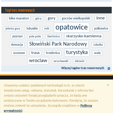
Tagi tras rowerowych
inne
gory
bike maraton
gorzów wielkopolski
góra
opatowice
lubuskie
polkowice
jelenia gora
mtb
skarzysko-kamienna
poznan
psie pole
Siechnice
Słowiński Park Narodowy
slowacja
sobotka
turystyka
trasa
szosowe
trzebnica
wały
wroclaw
wrocławski
zdrowie
Więcej tagów tras rowerowych
×
Używamy cookies i podobnych technologii m.in. w celach:
świadczenia usług, reklamy, statystyk. Korzystanie z witryny bez
zmiany ustawień Twojej przeglądarki oznacza, że będą one
umieszczane w Twoim urządzeniu końcowym. Pamiętaj, że zawsze
możesz zmienić te ustawienia. Szczegóły znajdziesz w
Polityce
prywatności
.