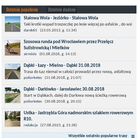
Ostatnio popularne
Ostatnio dodane
Stalowa Wola - Jeziórko - Stalowa Wola
Taki krotki wypad troszeczkę po lesie więcej po asfalcie , do wsi
której już nie ma , kopalni siarki również nie ma , a ci co
darek65
(23.05.2013, g. 11:34)
pamiętają okres...
Szosowa runda pod Wrocławiem przez Przełęcz
Sulistrowicką i Mietków
Łatwa, szosowa runda pod Wrocławiem, raczej płaska z jednym
airmisio
(01.08.2026, g. 14:13)
małym podjazdem na Przełęcz Sulistrowicką od strony Olesznej.
Dąbki - Łazy - Mielno - Dąbki 31.08.2018
To trasa idealna na...
Trasa do Łaz niemal w całości prowadzi przez nową, asfaltową
ścieżkę rowerową (od Dąbek do Iwięcina wzdłuż drogi 203).
poliorketes
(31.08.2018, g. 21:07)
Niestety jest to trasa nie...
Dąbki - Darłówko - Jarosławiec 30.08.2018
Start w Dąbkach, dalej do Darłowa nową ścieżką rowerową
(niekiedy pieszo-rowerową), gdzie na pierwszym rondzie zjazd
poliorketes
(30.08.2018, g. 20:15)
w stronę Darłówka Zachodniego....
Ustka - Jastrzębia Góra nadmorskim szlakiem rowerowym
R10.
Międzynarodowy Szlak Rowerowy R-10, jest częścią sieci
redakcja
(27.08.2023, g. 21:36)
EuroVelo. Prowadzi wzdłuż brzegu dookoła Morza Bałtyckiego.
Wszystkie ostatnio popularne trasy
Trasa liczy w sumie ponad 8500...