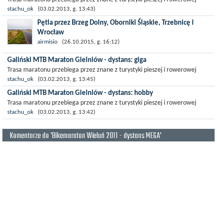
obszary północno - zachodniego obrzeża Gór Świętokrzyskich o nazwie...
stachu_ok
(03.02.2013, g. 13:43)
Pętla przez Brzeg Dolny, Oborniki Śląskie, Trzebnicę i
Wrocław
Tym razem trochę dłuższa propozycja, ponad 100 km. Celem
airmisio
(26.10.2015, g. 16:12)
było dotarcie na Wzgórza Trzebnickie z Bielan Wrocławskich
Galiński MTB Maraton Gielniów - dystans: giga
tak, by uniknąć przejazdu przez...
Trasa maratonu przebiega przez znane z turystyki pieszej i rowerowej
obszary północno - zachodniego obrzeża Gór Świętokrzyskich o nazwie...
stachu_ok
(03.02.2013, g. 13:45)
Galiński MTB Maraton Gielniów - dystans: hobby
Trasa maratonu przebiega przez znane z turystyki pieszej i rowerowej
obszary północno - zachodniego obrzeża Gór Świętokrzyskich o nazwie...
stachu_ok
(03.02.2013, g. 13:42)
Komentarze do 'Bikemaraton Wieluń 2011 - dystans MEGA'