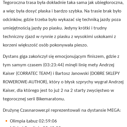
Tegoroczna trasa była dokładnie taka sama jak ubiegłoroczna,
a więc była dosyć płaska i bardzo szybka. Na trasie brak było
odcinków, gdzie trzeba było wykazać się techniką jazdy poza
umiejętnością jazdy po piasku. Jedyny krótki i trudny
techniczny zjazd w rynnie z piasku z wysokimi uskokami z
korzeni większość osób pokonywała pieszo.
Dystans giga zakończył się emocjonującym finiszem, gdzie z
tym samym czasem (03:23:44) minęli linię mety Andrzej
Kaiser (CORRATEC TEAM) i Bartosz Janowski (DOBRE SKLEPY
ROWEROWE-AUTHOR), który o błysk szprychy wygrał Andrzej
Kaiser, dla którego jest to już 2 na 2 starty zwycięstwo w
tegorocznej serii Bikemaratonu.
Drużynę Czasnarower.pl reprezentowali na dystansie MEGA:
Olimpia Łabuz 02:59:06