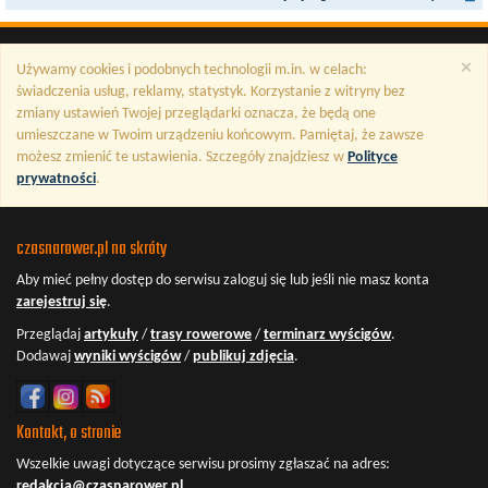
×
Używamy cookies i podobnych technologii m.in. w celach:
świadczenia usług, reklamy, statystyk. Korzystanie z witryny bez
zmiany ustawień Twojej przeglądarki oznacza, że będą one
umieszczane w Twoim urządzeniu końcowym. Pamiętaj, że zawsze
możesz zmienić te ustawienia. Szczegóły znajdziesz w
Polityce
prywatności
.
czasnarower.pl na skróty
Aby mieć pełny dostęp do serwisu
zaloguj się
lub jeśli nie masz konta
zarejestruj się
.
Przeglądaj
artykuły
/
trasy rowerowe
/
terminarz wyścigów
.
Dodawaj
wyniki wyścigów
/
publikuj zdjęcia
.
Kontakt, o stronie
Wszelkie uwagi dotyczące serwisu prosimy zgłaszać na adres:
redakcja@czasnarower.pl
.