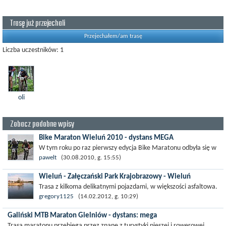
Trasę już przejechali
Przejechałem/am trasę
Liczba uczestników: 1
oli
Zobacz podobne wpisy
Bike Maraton Wieluń 2010 - dystans MEGA
W tym roku po raz pierwszy edycja Bike Maratonu odbyła się w
Wieluniu. Niestety z powodu powodzi wyścig zamiast w
pawelt
(30.08.2010, g. 15:55)
pierwotnym terminie odbył się...
Wieluń - Załęczański Park Krajobrazowy - Wieluń
Trasa z kilkoma delikatnymi pojazdami, w większości asfaltowa.
W środkowym fragmencie wiedzie duktami leśnymi, wzdłuż
gregory1125
(14.02.2012, g. 10:29)
malowniczo płynącej rzeki...
Galiński MTB Maraton Gielniów - dystans: mega
Trasa maratonu przebiega przez znane z turystyki pieszej i rowerowej