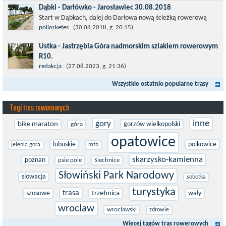
Dąbki - Darłówko - Jarosławiec 30.08.2018
Start w Dąbkach, dalej do Darłowa nową ścieżką rowerową
(niekiedy pieszo-rowerową), gdzie na pierwszym rondzie zjazd
poliorketes
(30.08.2018, g. 20:15)
w stronę Darłówka Zachodniego....
Ustka - Jastrzębia Góra nadmorskim szlakiem rowerowym
R10.
Międzynarodowy Szlak Rowerowy R-10, jest częścią sieci
redakcja
(27.08.2023, g. 21:36)
EuroVelo. Prowadzi wzdłuż brzegu dookoła Morza Bałtyckiego.
Wszystkie ostatnio popularne trasy
Trasa liczy w sumie ponad 8500...
Tagi tras rowerowych
inne
gory
bike maraton
gorzów wielkopolski
góra
opatowice
lubuskie
polkowice
jelenia gora
mtb
skarzysko-kamienna
poznan
psie pole
Siechnice
Słowiński Park Narodowy
slowacja
sobotka
turystyka
trasa
szosowe
trzebnica
wały
wroclaw
wrocławski
zdrowie
Więcej tagów tras rowerowych