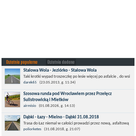
Ostatnio popularne
Ostatnio dodane
Stalowa Wola - Jeziórko - Stalowa Wola
Taki krotki wypad troszeczkę po lesie więcej po asfalcie , do wsi
której już nie ma , kopalni siarki również nie ma , a ci co
darek65
(23.05.2013, g. 11:34)
pamiętają okres...
Szosowa runda pod Wrocławiem przez Przełęcz
Sulistrowicką i Mietków
Łatwa, szosowa runda pod Wrocławiem, raczej płaska z jednym
airmisio
(01.08.2026, g. 14:13)
małym podjazdem na Przełęcz Sulistrowicką od strony Olesznej.
Dąbki - Łazy - Mielno - Dąbki 31.08.2018
To trasa idealna na...
Trasa do Łaz niemal w całości prowadzi przez nową, asfaltową
ścieżkę rowerową (od Dąbek do Iwięcina wzdłuż drogi 203).
poliorketes
(31.08.2018, g. 21:07)
Niestety jest to trasa nie...