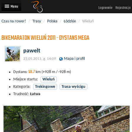
Logowanie
Rejestracja
Czas na rower!
/
Trasy
/
Polska
/
Łódzkie
/
Wieluń
Artykuły
BIKEMARATON WIELUŃ 2011 - DYSTANS MEGA
Trasy rowerowe
Wyścigi rowerowe
pawelt
Mapa i profil
23.05.2011, g. 14:09
Użytkownicy
59.7
Dodaj
Dystans:
km
(+928 m / -928 m)
Miejsce startu:
Wieluń
Kategoria:
Trekingowe
Trasa wyścigu
Trudność:
Łatwa