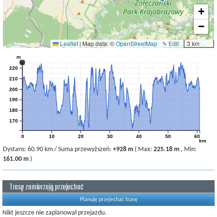
+
−
Leaflet
|
Map data: ©
OpenStreetMap
✎ Edit
3 km
m
220
210
200
190
180
170
0
10
20
30
40
50
60
km
Dystans:
60.90 km
/
Suma przewyższeń:
+928 m
(
Max:
225.18 m
,
Min:
161.00 m
)
Trasę zamierzają przejechać
Planuję przejechać trasę
Nikt jeszcze nie zaplanował przejazdu.