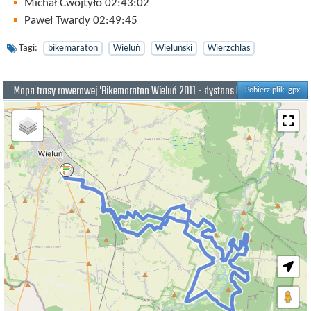
Michał Cwojtyło 02:43:02
Paweł Twardy 02:49:45
Tagi:
bikemaraton
Wieluń
Wieluński
Wierzchlas
Mapa trasy rowerowej 'Bikemaraton Wieluń 2011 - dystans MEGA'
Pobierz plik .gpx