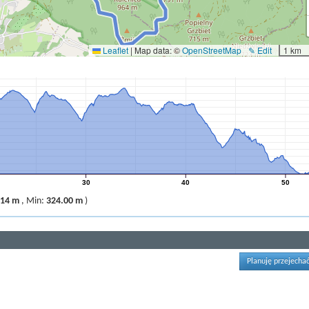
Leaflet
|
Map data: ©
OpenStreetMap
✎ Edit
1 km
30
40
50
.14 m
,
Min:
324.00 m
)
Planuję przejechać