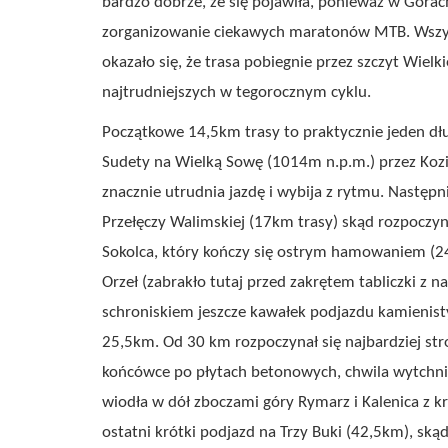
bardzo dobrze, że się pojawiła, ponieważ w Góra
zorganizowanie ciekawych maratonów MTB. Wszysc
okazało się, że trasa pobiegnie przez szczyt Wielki
najtrudniejszych w tegorocznym cyklu.
Początkowe 14,5km trasy to praktycznie jeden dł
Sudety na Wielką Sowę (1014m n.p.m.) przez Kozią
znacznie utrudnia jazdę i wybija z rytmu. Następ
Przełęczy Walimskiej (17km trasy) skąd rozpoczyn
Sokolca, który kończy się ostrym hamowaniem (2
Orzeł (zabrakło tutaj przed zakrętem tabliczki z n
schroniskiem jeszcze kawałek podjazdu kamienist
25,5km. Od 30 km rozpoczynał się najbardziej st
końcówce po płytach betonowych, chwila wytchnie
wiodła w dół zboczami góry Rymarz i Kalenica z
ostatni krótki podjazd na Trzy Buki (42,5km), ską