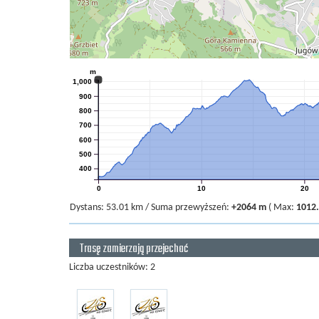
m
1,000
900
800
700
600
500
400
0
10
20
Dystans:
53.01 km
/
Suma przewyższeń:
+2064 m
(
Max:
1012
Trasę zamierzają przejechać
Liczba uczestników: 2