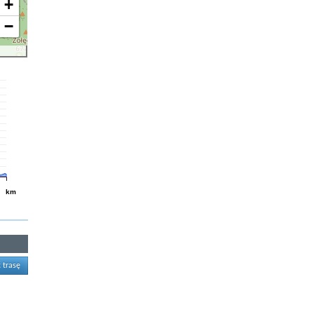
+
−
km
 trasę