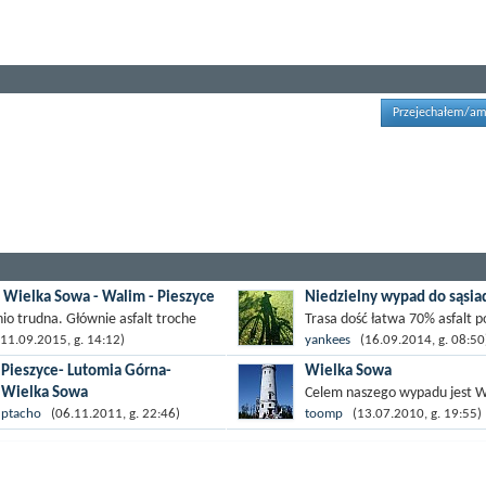
Przejechałem/am
- Wielka Sowa - Walim - Pieszyce
Niedzielny wypad do sąsi
nio trudna. Głównie asfalt troche
Trasa dość łatwa 70% asfalt p
amieni na podjeździe na wielką sowę.
dwoma podjazdami 1 Janovick
1.09.2015, g. 14:12)
yankees
(16.09.2014, g. 08:50
ie zjazdy.
Sierpnica - Rzeczka Dużo fajn
Pieszyce- Lutomia Górna-
Wielka Sowa
miejsc do zawieszenia oka
Wielka Sowa
Celem naszego wypadu jest W
zwłaszcza Broumov...
Proponuję wjazd na Wielką Sowę od
Sowa. Na szczyt jedzie się po
ptacho
(06.11.2011, g. 22:46)
toomp
(13.07.2010, g. 19:55)
strony Przełęczy Walmskiej
różnych nawierzchniach zacz
zaczynając szutrowy podjazd
od szutrowych ścieżek, droga
czerwonym szlakiem pieszym od
wystającymi...