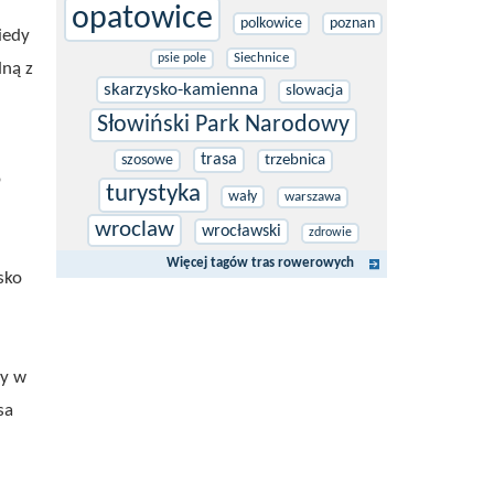
opatowice
polkowice
poznan
iedy
Siechnice
psie pole
dną z
skarzysko-kamienna
slowacja
Słowiński Park Narodowy
trasa
szosowe
trzebnica
o
turystyka
wały
warszawa
wroclaw
wrocławski
zdrowie
Więcej tagów tras rowerowych
sko
ry w
sa