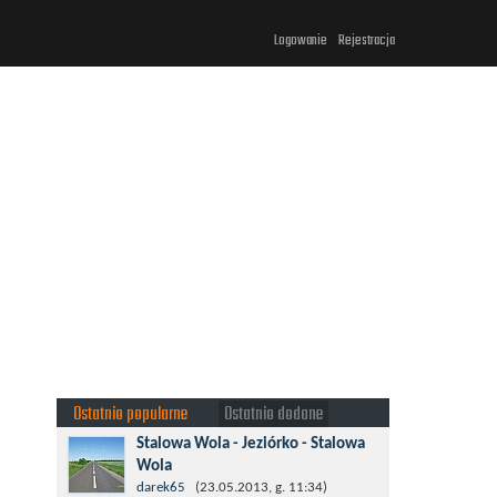
Logowanie
Rejestracja
Ostatnio popularne
Ostatnio dodane
Stalowa Wola - Jeziórko - Stalowa
Wola
Taki krotki wypad troszeczkę po lesie
darek65
(23.05.2013, g. 11:34)