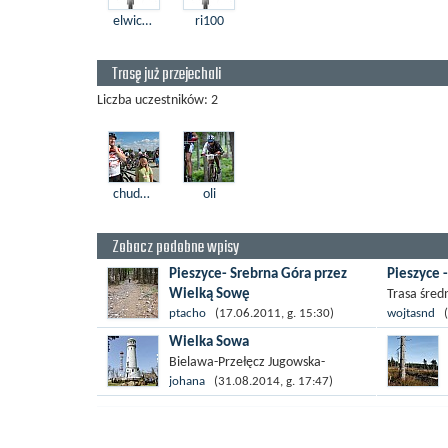
elwichura
ri100
Trasę już przejechali
Liczba uczestników: 2
chudziutki23
oli
Zobacz podobne wpisy
Pieszyce- Srebrna Góra przez
Pieszyce 
Wielką Sowę
Trasa śred
Góry Sowie to dla mieszkańców
szutru i k
ptacho
(17.06.2011, g. 15:30)
wojtasnd
(1
Dolnego Śląska najbliższe pasmo
Dość szybk
Wielka Sowa
górskie, gdzie mozna się wybrać na
Bielawa-Przełęcz Jugowska-
dość ekstremalną wycieczkę
Przełęcz Kozie Siodło-Wielka Sowa-
johana
(31.08.2014, g. 17:47)
rowerową. Można co...
Przełęcz Kozie Siodło-Przełęcz
Jugowska-Pieszyce. Przyjemna
trasa o zróżnicowanej...