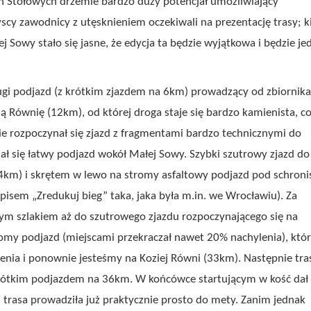
ch Stołowych drzemie bardzo duży potencjał umożliwiający
y zawodnicy z utęsknieniem oczekiwali na prezentację trasy; k
ej Sowy stało się jasne, że edycja ta będzie wyjątkowa i będzie je
ugi podjazd (z krótkim zjazdem na 6km) prowadzący od zbiornika
 Równię (12km), od której droga staje się bardzo kamienista, c
nie rozpoczynał się zjazd z fragmentami bardzo technicznymi do
ał się łatwy podjazd wokół Małej Sowy. Szybki szutrowy zjazd do
4km) i skrętem w lewo na stromy asfaltowy podjazd pod schroni
apisem „Zredukuj bieg” taka, jaka była m.in. we Wrocławiu). Za
ym szlakiem aż do szutrowego zjazdu rozpoczynającego się na
romy podjazd (miejscami przekraczał nawet 20% nachylenia), któ
nia i ponownie jesteśmy na Koziej Równi (33km). Następnie tra
 krótkim podjazdem na 36km. W końcówce startującym w kość dał
d trasa prowadziła już praktycznie prosto do mety. Zanim jednak