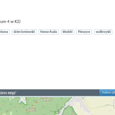
ium 4 w K2)
elawa
dzierżoniowski
Nowa Ruda
kłodzki
Pieszyce
wałbrzyski
ystans mega'
Pobierz pl