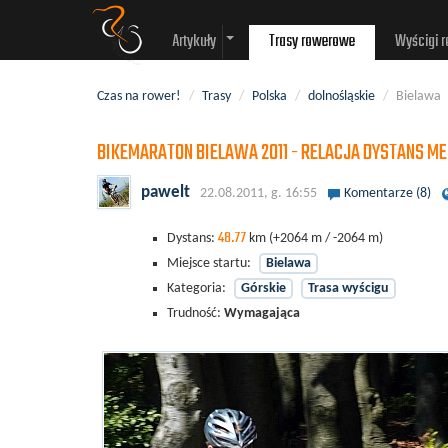
Artykuły
Trasy rowerowe
Wyścigi 
Czas na rower!
/
Trasy
/
Polska
/
dolnośląskie
/
Bielawa
BIKEMARATON BIELAWA 2011 - RELACJA DYSTANS M
pawelt
22.08.2011, g. 16:55
Komentarze (8)
48.77
Dystans:
km
(+2064 m / -2064 m)
Miejsce startu:
Bielawa
Kategoria:
Górskie
Trasa wyścigu
Trudność:
Wymagająca