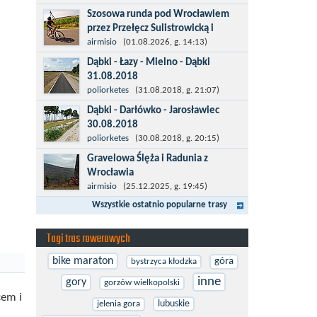
więcej po asfalcie , do wsi której już nie
Szosowa runda pod Wrocławiem
ma , kopalni siarki również nie ma , a ci
przez Przełęcz Sulistrowicką i
co pamiętają okres...
Mietków
airmisio
(01.08.2026, g. 14:13)
Łatwa, szosowa runda pod
Dąbki - Łazy - Mielno - Dąbki
Wrocławiem, raczej płaska z jednym
31.08.2018
małym podjazdem na Przełęcz
Trasa do Łaz niemal w całości prowadzi
poliorketes
(31.08.2018, g. 21:07)
Sulistrowicką od strony Olesznej. To
przez nową, asfaltową ścieżkę
Dąbki - Darłówko - Jarosławiec
trasa idealna na...
rowerową (od Dąbek do Iwięcina
30.08.2018
wzdłuż drogi 203). Niestety jest to
Start w Dąbkach, dalej do Darłowa
poliorketes
(30.08.2018, g. 20:15)
trasa nie...
nową ścieżką rowerową (niekiedy
Gravelowa Ślęża i Radunia z
pieszo-rowerową), gdzie na pierwszym
Wrocławia
rondzie zjazd w stronę Darłówka
Trasa rowerowa z Wrocławia na
airmisio
(25.12.2025, g. 19:45)
Zachodniego....
Masyw Ślęży to idealna opcja na rower
Wszystkie ostatnio popularne trasy
przełajowy (lub gravelowy). Zimą, kiedy
nie ma śniegu, a temperatura jest...
Tagi tras rowerowych
bike maraton
góra
bystrzyca kłodzka
inne
gory
gorzów wielkopolski
cem i
lubuskie
jelenia gora