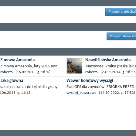
Planuję przejechać
Przejechałem/am
Zimowa Amazonia
Nawdiślańska Amazonia
Zimowa Amazonia, luty 2015 Jest
Mazowsze, kraina płaska jak s
druga niedziela lutego.
bilardowy i na palcach jednej 
roberto
(16.02.2015, g. 18:16)
roberto
(23.11.2014, g. 18:27
Rozpoczynam swój codzienny
możemy policzyć zmarszczki
ieczka główna
Wawer fioletowy wyścigi
leniwy poranny rytuał. Leniwy bo
kolarskie. W sercu tej krainy l
szkolna z kabat do tężni dla grupy
Ślad GPS dla zawodów: ZBIÓRKA PRZED
przez ostatnie dni pogoda nie...
gigantyczna...
kolnych z drugiej klasy wycieczka
ZAWODAMI CODZIENNIE O 10.0017.06.
06.2013, g. 11:12)
wyscigi_rowerowe
(14.10.2022, g. 17:52)
kabat do tężni dla grupy uczniów
Zawody Przełajowe klasy 4- 8 Wawer
...
Warszawa (za mały wiek aby...