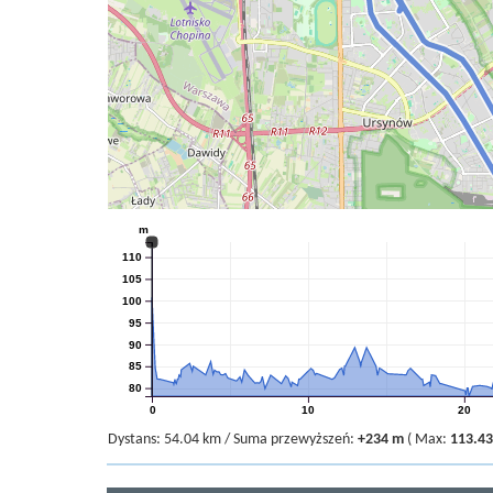
m
110
105
100
95
90
85
80
0
10
20
Dystans:
54.04 km
/
Suma przewyższeń:
+234 m
(
Max:
113.4