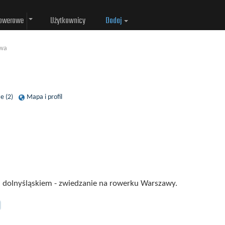
rowerowe
Użytkownicy
Dodaj
wa
e (2)
Mapa i profil
i dolnyśląskiem - zwiedzanie na rowerku Warszawy.