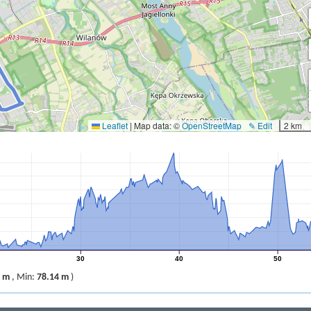
Leaflet
|
Map data: ©
OpenStreetMap
✎ Edit
2 km
30
40
50
3 m
,
Min:
78.14 m
)