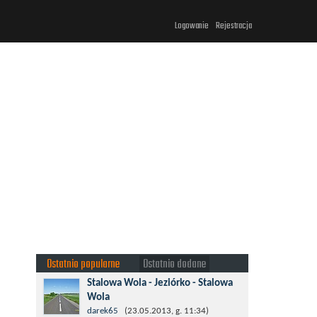
Logowanie
Rejestracja
Ostatnio popularne
Ostatnio dodane
Stalowa Wola - Jeziórko - Stalowa
Wola
Taki krotki wypad troszeczkę po lesie
darek65
(23.05.2013, g. 11:34)