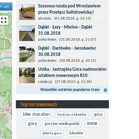
więcej po asfalcie , do wsi której już nie
Szosowa runda pod Wrocławiem
ik .gpx
ma , kopalni siarki również nie ma , a ci
przez Przełęcz Sulistrowicką i
co pamiętają okres...
Mietków
airmisio
(01.08.2026, g. 14:13)
Łatwa, szosowa runda pod
Dąbki - Łazy - Mielno - Dąbki
Wrocławiem, raczej płaska z jednym
31.08.2018
małym podjazdem na Przełęcz
Trasa do Łaz niemal w całości prowadzi
poliorketes
(31.08.2018, g. 21:07)
Sulistrowicką od strony Olesznej. To
przez nową, asfaltową ścieżkę
Dąbki - Darłówko - Jarosławiec
trasa idealna na...
rowerową (od Dąbek do Iwięcina
30.08.2018
wzdłuż drogi 203). Niestety jest to
Start w Dąbkach, dalej do Darłowa
poliorketes
(30.08.2018, g. 20:15)
trasa nie...
nową ścieżką rowerową (niekiedy
Ustka - Jastrzębia Góra nadmorskim
pieszo-rowerową), gdzie na pierwszym
szlakiem rowerowym R10.
rondzie zjazd w stronę Darłówka
Międzynarodowy Szlak Rowerowy R-
redakcja
(27.08.2023, g. 21:36)
Zachodniego....
10, jest częścią sieci EuroVelo.
Wszystkie ostatnio popularne trasy
Prowadzi wzdłuż brzegu dookoła
Morza Bałtyckiego. Trasa liczy w sumie
Tagi tras rowerowych
ponad 8500...
bike maraton
góra
bystrzyca kłodzka
inne
gory
gorzów wielkopolski
lubuskie
jelenia gora