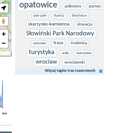
opatowice
polkowice
poznan
Siechnice
psie pole
Rawicz
skarzysko-kamienna
slowacja
+
Słowiński Park Narodowy
−
trasa
trzebnica
szosowe
turystyka
wały
warszawa
wroclaw
wrocławski
Więcej tagów tras rowerowych
km