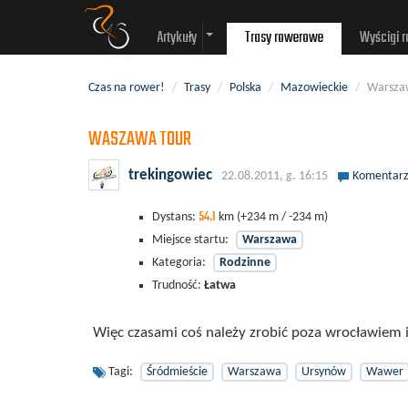
Artykuły
Trasy rowerowe
Wyścigi 
Czas na rower!
/
Trasy
/
Polska
/
Mazowieckie
/
Warsza
WASZAWA TOUR
trekingowiec
22.08.2011, g. 16:15
Komentarz
54.1
Dystans:
km
(+234 m / -234 m)
Miejsce startu:
Warszawa
Kategoria:
Rodzinne
Trudność:
Łatwa
Więc czasami coś należy zrobić poza wrocławiem 
Tagi:
Śródmieście
Warszawa
Ursynów
Wawer