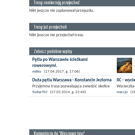
Trasę zamierzają przejechać
Nikt jeszcze nie zaplanował przejazdu.
Trasę już przejechali
Nikt jeszcze nie przejechał trasy.
Zobacz podobne wpisy
Pętla po Warszawie ścieżkami
rowerowymi.
Pętla po Warszawie ścieżkami rowerowymi.
mitko
(17.04.2017, g. 17:06)
Start Park Szczęśliwicki, most Siekierkowski,
Duża pętla Warszawa - Konstancin Jeziorna
IIC - wyc
most Świętokrzyski, zakończenie w okolicy
Przyjemna trasa pozwalająca zwiedzić okolice
Wycieczka 
Parku...
Warszawy, wiodąca aż za Konstancin-Jeziorną,
uczniów sz
9uitar9irl
(17.03.2014, g. 22:44)
marcjo
(18.
a potem po okolicznych wsiach z powrotem do
szkolna z 
Warszawy...
szkolnych z
Komentarze do 'Waszawa tour'