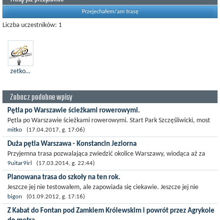
Przejechałem/am trasę
Liczba uczestników: 1
zetkonrad
Zobacz podobne wpisy
Pętla po Warszawie ścieżkami rowerowymi.
Pętla po Warszawie ścieżkami rowerowymi. Start Park Szczęśliwicki, most
Siekierkowski, most Świętokrzyski, zakończenie w okolicy Parku...
mitko
(17.04.2017, g. 17:06)
Duża pętla Warszawa - Konstancin Jeziorna
Przyjemna trasa pozwalająca zwiedzić okolice Warszawy, wiodąca aż za
Konstancin-Jeziorną, a potem po okolicznych wsiach z powrotem do
9uitar9irl
(17.03.2014, g. 22:44)
Warszawy...
Planowana trasa do szkoły na ten rok.
Jeszcze jej nie testowałem, ale zapowiada się ciekawie. Jeszcze jej nie
testowałem, ale zapowiada się ciekawie. Jeszcze jej nie testowałem, ale...
bigon
(01.09.2012, g. 17:16)
Z Kabat do Fontan pod Zamkiem Królewskim i powrót przez Agrykole