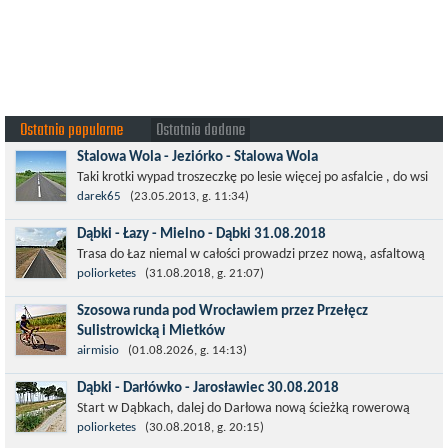
Ostatnio popularne
Ostatnio dodane
Stalowa Wola - Jeziórko - Stalowa Wola
Taki krotki wypad troszeczkę po lesie więcej po asfalcie , do wsi
której już nie ma , kopalni siarki również nie ma , a ci co
darek65
(23.05.2013, g. 11:34)
pamiętają okres...
Dąbki - Łazy - Mielno - Dąbki 31.08.2018
Trasa do Łaz niemal w całości prowadzi przez nową, asfaltową
ścieżkę rowerową (od Dąbek do Iwięcina wzdłuż drogi 203).
poliorketes
(31.08.2018, g. 21:07)
Niestety jest to trasa nie...
Szosowa runda pod Wrocławiem przez Przełęcz
Sulistrowicką i Mietków
Łatwa, szosowa runda pod Wrocławiem, raczej płaska z jednym
airmisio
(01.08.2026, g. 14:13)
małym podjazdem na Przełęcz Sulistrowicką od strony Olesznej.
Dąbki - Darłówko - Jarosławiec 30.08.2018
To trasa idealna na...
Start w Dąbkach, dalej do Darłowa nową ścieżką rowerową
(niekiedy pieszo-rowerową), gdzie na pierwszym rondzie zjazd
poliorketes
(30.08.2018, g. 20:15)