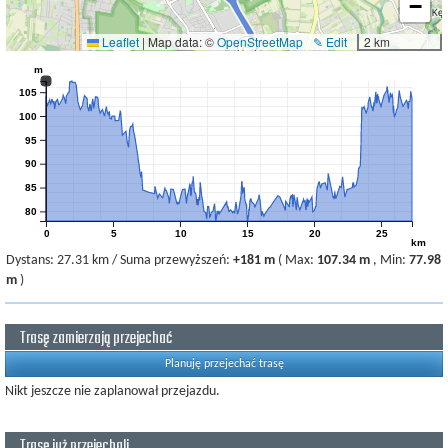
−
Leaflet
|
Map data: ©
OpenStreetMap
✎ Edit
2 km
m
105
100
95
90
85
80
0
5
10
15
20
25
km
Dystans:
27.31 km
/
Suma przewyższeń:
+181 m
(
Max:
107.34 m
,
Min:
77.98
m
)
Trasę zamierzają przejechać
Planuję przejechać trasę
Nikt jeszcze nie zaplanował przejazdu.
Trasę już przejechali