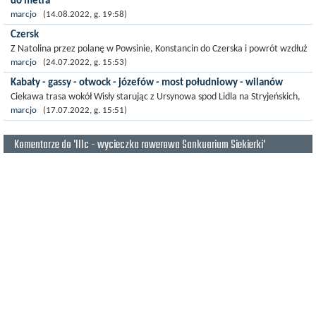
do metra
Z Kabat, przez Wilanów, Sobieskiego, Czerniakowską na Bulwary Wiślane i
marcjo
(14.08.2022, g. 19:58)
do fontan na podzamczu, z tamtąd mostem Gdańskim na drugą stronę...
Czersk
Z Natolina przez polanę w Powsinie, Konstancin do Czerska i powrót wzdłuż
wałów aż do Kępy Okrzewskiej, przez stary Powsin i Korbońskiego w górę
marcjo
(24.07.2022, g. 15:53)
na...
Kabaty - gassy - otwock - józefów - most południowy - wilanów
Ciekawa trasa wokół Wisły starując z Ursynowa spod Lidla na Stryjeńskich,
wąwozem ze skarpy ursynowskiej w dół, przez Powsin, wokół Jeziora pod...
marcjo
(17.07.2022, g. 15:51)
Komentarze do 'IIIc - wycieczka rowerowa Sankuarium Siekierki'