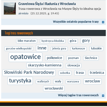
w stronę Darłówka Zachodniego....
Gravelowa Ślęża i Radunia z Wrocławia
Trasa rowerowa z Wrocławia na Masyw Ślęży to idealna opcja
na rower przełajowy (lub gravelowy). Zimą, kiedy nie ma śniegu,
airmisio
(25.12.2025, g. 19:45)
a temperatura jest...
Wszystkie ostatnio popularne trasy
Tagi tras rowerowych
gory
bike maraton
góra
bystrzyca kłodzka
inne
lubuskie
gorzów wielkopolski
jelenia gora
karkonosze
opatowice
polkowice
poznan
Siechnice
skarzysko-kamienna
slowacja
Słowiński Park Narodowy
trasa
trzebnica
sobotka
turystyka
wroclaw
wały
walbrzych
warszawa
wrocławski
Więcej tagów tras rowerowych