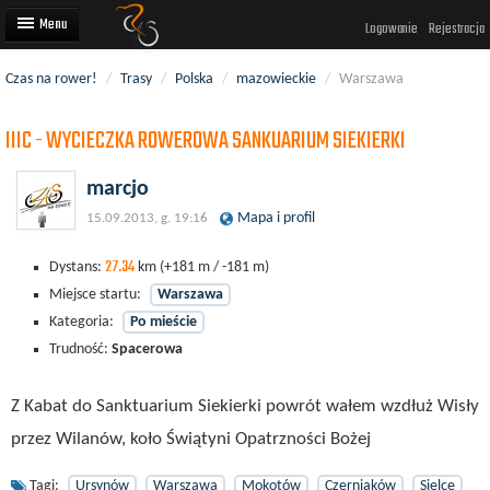
Logowanie
Rejestracja
Czas na rower!
/
Trasy
/
Polska
/
mazowieckie
/
Warszawa
Artykuły
IIIC - WYCIECZKA ROWEROWA SANKUARIUM SIEKIERKI
Trasy rowerowe
Wyścigi rowerowe
marcjo
Mapa i profil
15.09.2013, g. 19:16
Użytkownicy
27.34
Dodaj
Dystans:
km
(+181 m / -181 m)
Miejsce startu:
Warszawa
Kategoria:
Po mieście
Trudność:
Spacerowa
Z Kabat do Sanktuarium Siekierki powrót wałem wzdłuż Wisły
przez Wilanów, koło Świątyni Opatrzności Bożej
Tagi:
Ursynów
Warszawa
Mokotów
Czerniaków
Sielce