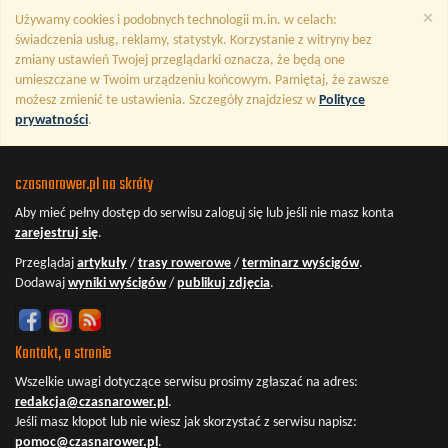
×
Używamy cookies i podobnych technologii m.in. w celach:
świadczenia usług, reklamy, statystyk. Korzystanie z witryny bez
zmiany ustawień Twojej przeglądarki oznacza, że będą one
umieszczane w Twoim urządzeniu końcowym. Pamiętaj, że zawsze
możesz zmienić te ustawienia. Szczegóły znajdziesz w
Polityce
prywatności
.
czasnarower.pl na skróty
Aby mieć pełny dostęp do serwisu
zaloguj się
lub jeśli nie masz konta
zarejestruj się
.
Przeglądaj
artykuły
/
trasy rowerowe
/
terminarz wyścigów
.
Dodawaj
wyniki wyścigów
/
publikuj zdjęcia
.
Kontakt, o stronie
Wszelkie uwagi dotyczące serwisu prosimy zgłaszać na adres:
redakcja@czasnarower.pl
.
Jeśli masz kłopot lub nie wiesz jak skorzystać z serwisu napisz:
pomoc@czasnarower.pl
.