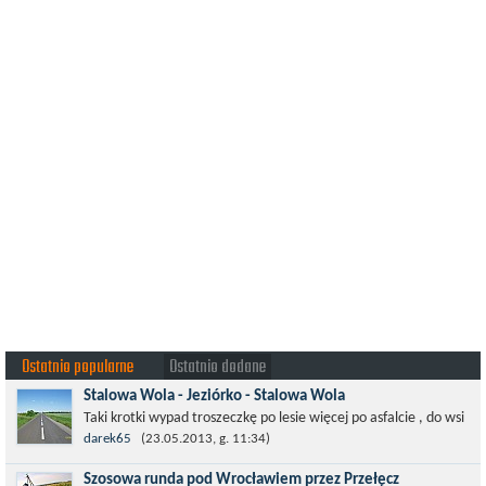
Ostatnio popularne
Ostatnio dodane
Stalowa Wola - Jeziórko - Stalowa Wola
Taki krotki wypad troszeczkę po lesie więcej po asfalcie , do wsi
której już nie ma , kopalni siarki również nie ma , a ci co
darek65
(23.05.2013, g. 11:34)
pamiętają okres...
Szosowa runda pod Wrocławiem przez Przełęcz