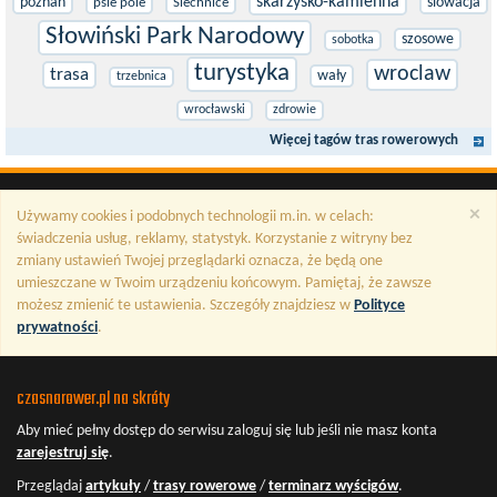
skarzysko-kamienna
poznan
slowacja
psie pole
Siechnice
Słowiński Park Narodowy
szosowe
sobotka
turystyka
wroclaw
trasa
wały
trzebnica
wrocławski
zdrowie
Więcej tagów tras rowerowych
×
Używamy cookies i podobnych technologii m.in. w celach:
świadczenia usług, reklamy, statystyk. Korzystanie z witryny bez
zmiany ustawień Twojej przeglądarki oznacza, że będą one
umieszczane w Twoim urządzeniu końcowym. Pamiętaj, że zawsze
możesz zmienić te ustawienia. Szczegóły znajdziesz w
Polityce
prywatności
.
czasnarower.pl na skróty
Aby mieć pełny dostęp do serwisu
zaloguj się
lub jeśli nie masz konta
zarejestruj się
.
Przeglądaj
artykuły
/
trasy rowerowe
/
terminarz wyścigów
.