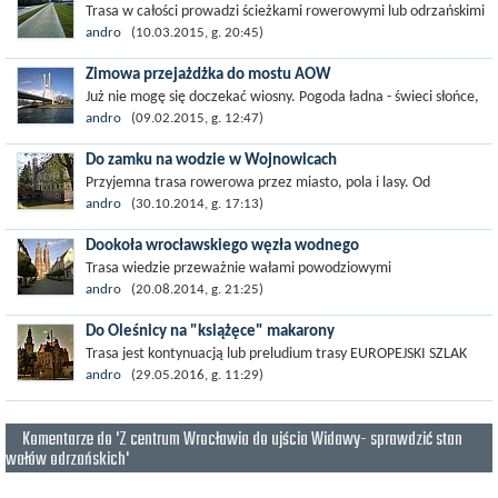
Trasa w całości prowadzi ścieżkami rowerowymi lub odrzańskimi
wałami, tylko powrót częściowo przebiega ulicami. Wyprawa
andro
(10.03.2015, g. 20:45)
miała na celu sprawdzenie...
Zimowa przejażdżka do mostu AOW
Już nie mogę się doczekać wiosny. Pogoda ładna - świeci słońce,
co prawda lekki mróz i trochę śniegu, ale trudno - jadę! Z Kępy
andro
(09.02.2015, g. 12:47)
Mieszczańskiej ul....
Do zamku na wodzie w Wojnowicach
Przyjemna trasa rowerowa przez miasto, pola i lasy. Od
centrum na Maślice trasa wiedzie ścieżkami rowerowymi
andro
(30.10.2014, g. 17:13)
wzdłuż ulic, potem mało uczęszczanymi...
Dookoła wrocławskiego węzła wodnego
Trasa wiedzie przeważnie wałami powodziowymi
wrocławskiego węzła wodnego. Mimo, że prowadzi prawie
andro
(20.08.2014, g. 21:25)
przez centrum miasta, to w większości jedzie się...
Do Oleśnicy na "książęce" makarony
Trasa jest kontynuacją lub preludium trasy EUROPEJSKI SZLAK
ZAMKÓW I PAŁACÓW WOKÓŁ WROCŁAWIA, ale oczywiście jest
andro
(29.05.2016, g. 11:29)
też piękną, poprowadzoną po...
Komentarze do 'Z centrum Wrocławia do ujścia Widawy- sprawdzić stan
wałów odrzańskich'