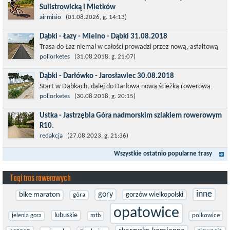
Sulistrowicką i Mietków
Łatwa, szosowa runda pod Wrocławiem, raczej płaska z jednym
airmisio
(01.08.2026, g. 14:13)
małym podjazdem na Przełęcz Sulistrowicką od strony Olesznej.
Dąbki - Łazy - Mielno - Dąbki 31.08.2018
To trasa idealna na...
Trasa do Łaz niemal w całości prowadzi przez nową, asfaltową
ścieżkę rowerową (od Dąbek do Iwięcina wzdłuż drogi 203).
poliorketes
(31.08.2018, g. 21:07)
Niestety jest to trasa nie...
Dąbki - Darłówko - Jarosławiec 30.08.2018
Start w Dąbkach, dalej do Darłowa nową ścieżką rowerową
(niekiedy pieszo-rowerową), gdzie na pierwszym rondzie zjazd
poliorketes
(30.08.2018, g. 20:15)
w stronę Darłówka Zachodniego....
Ustka - Jastrzębia Góra nadmorskim szlakiem rowerowym
R10.
Międzynarodowy Szlak Rowerowy R-10, jest częścią sieci
redakcja
(27.08.2023, g. 21:36)
EuroVelo. Prowadzi wzdłuż brzegu dookoła Morza Bałtyckiego.
Wszystkie ostatnio popularne trasy
Trasa liczy w sumie ponad 8500...
Tagi tras rowerowych
inne
gory
bike maraton
gorzów wielkopolski
góra
opatowice
lubuskie
polkowice
jelenia gora
mtb