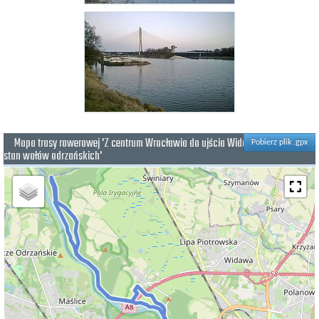
Mapa trasy rowerowej 'Z centrum Wrocławia do ujścia Widawy- sprawdzić
Pobierz plik .gpx
stan wałów odrzańskich'