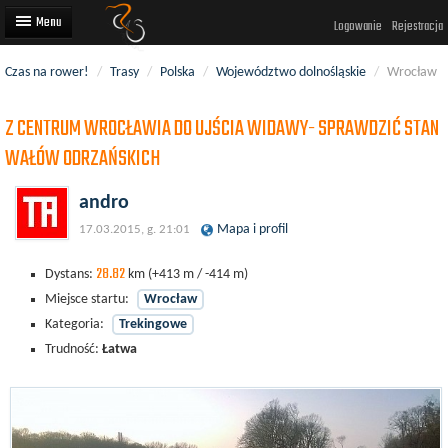
Logowanie
Rejestracja
Czas na rower!
/
Trasy
/
Polska
/
Województwo dolnośląskie
/
Wrocław
Artykuły
Z CENTRUM WROCŁAWIA DO UJŚCIA WIDAWY- SPRAWDZIĆ STAN
Trasy rowerowe
WAŁÓW ODRZAŃSKICH
Wyścigi rowerowe
andro
Użytkownicy
Mapa i profil
17.03.2015, g. 21:01
Dodaj
28.82
Dystans:
km
(+413 m / -414 m)
Miejsce startu:
Wrocław
Kategoria:
Trekingowe
Trudność:
Łatwa