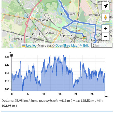
+
−
Leaflet
|
Map data: ©
OpenStreetMap
✎ Edit
2 km
m
125
120
115
110
105
0
5
10
15
20
25
km
Dystans:
28.98 km
/
Suma przewyższeń:
+413 m
(
Max:
125.83 m
,
Min:
103.95 m
)