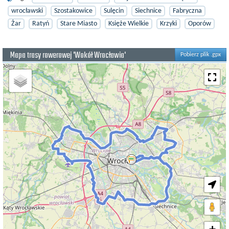
wrocławski
Szostakowice
Sulęcin
Siechnice
Fabryczna
Żar
Ratyń
Stare Miasto
Księże Wielkie
Krzyki
Oporów
Mapa trasy rowerowej 'Wokół Wrocławia'
Pobierz plik .gpx