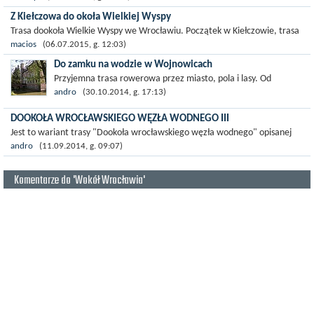
Z Kiełczowa do okoła Wielkiej Wyspy
Trasa dookoła Wielkie Wyspy we Wrocławiu. Początek w Kiełczowie, trasa
prosta, ale obecnie przebudowywane są wały nad Odrą i mogą być
macios
(06.07.2015, g. 12:03)
problemy z...
Do zamku na wodzie w Wojnowicach
Przyjemna trasa rowerowa przez miasto, pola i lasy. Od
centrum na Maślice trasa wiedzie ścieżkami rowerowymi
andro
(30.10.2014, g. 17:13)
wzdłuż ulic, potem mało uczęszczanymi...
DOOKOŁA WROCŁAWSKIEGO WĘZŁA WODNEGO III
Jest to wariant trasy "Dookoła wrocławskiego węzła wodnego" opisanej
pod linkiem (naciśnj tu). Różnica polega na tym, że nie pojechałem...
andro
(11.09.2014, g. 09:07)
Komentarze do 'Wokół Wrocławia'