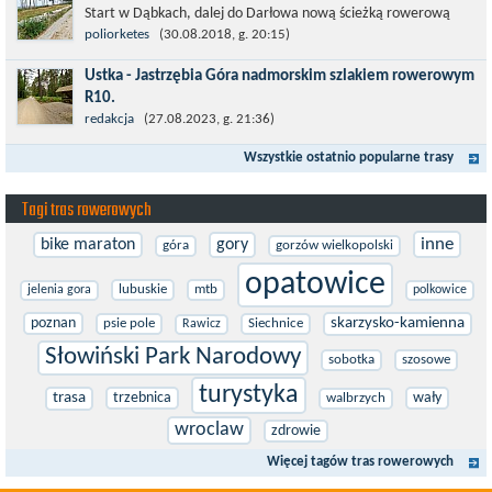
Start w Dąbkach, dalej do Darłowa nową ścieżką rowerową
(niekiedy pieszo-rowerową), gdzie na pierwszym rondzie zjazd
poliorketes
(30.08.2018, g. 20:15)
w stronę Darłówka Zachodniego....
Ustka - Jastrzębia Góra nadmorskim szlakiem rowerowym
R10.
Międzynarodowy Szlak Rowerowy R-10, jest częścią sieci
redakcja
(27.08.2023, g. 21:36)
EuroVelo. Prowadzi wzdłuż brzegu dookoła Morza Bałtyckiego.
Wszystkie ostatnio popularne trasy
Trasa liczy w sumie ponad 8500...
Tagi tras rowerowych
inne
bike maraton
gory
góra
gorzów wielkopolski
opatowice
lubuskie
mtb
jelenia gora
polkowice
poznan
skarzysko-kamienna
psie pole
Siechnice
Rawicz
Słowiński Park Narodowy
sobotka
szosowe
turystyka
trasa
trzebnica
wały
walbrzych
wroclaw
zdrowie
Więcej tagów tras rowerowych