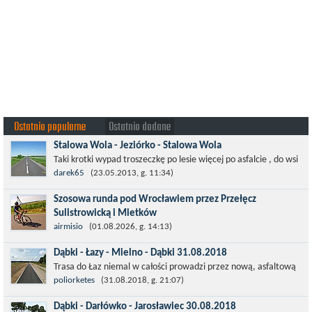
Ostatnio popularne
Ostatnio dodane
Stalowa Wola - Jeziórko - Stalowa Wola
Taki krotki wypad troszeczkę po lesie więcej po asfalcie , do wsi
której już nie ma , kopalni siarki również nie ma , a ci co
darek65
(23.05.2013, g. 11:34)
pamiętają okres...
Szosowa runda pod Wrocławiem przez Przełęcz
Sulistrowicką i Mietków
Łatwa, szosowa runda pod Wrocławiem, raczej płaska z jednym
airmisio
(01.08.2026, g. 14:13)
małym podjazdem na Przełęcz Sulistrowicką od strony Olesznej.
Dąbki - Łazy - Mielno - Dąbki 31.08.2018
To trasa idealna na...
Trasa do Łaz niemal w całości prowadzi przez nową, asfaltową
ścieżkę rowerową (od Dąbek do Iwięcina wzdłuż drogi 203).
poliorketes
(31.08.2018, g. 21:07)
Niestety jest to trasa nie...
Dąbki - Darłówko - Jarosławiec 30.08.2018