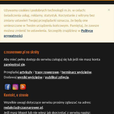
×
Używamy cookies i podobnych technologii m.in. w celach:
świadczenia usług, reklamy, statystyk. Korzystanie z witryny bez
zmiany ustawień Twojej przeglądarki oznacza, że będą one
umieszczane w Twoim urządzeniu końcowym. Pamiętaj, że zawsze
możesz zmienić te ustawienia. Szczegóły znajdziesz w
Polityce
prywatności
.
czasnarower.pl na skróty
Aby mieć pełny dostęp do serwisu
zaloguj się
lub jeśli nie masz konta
zarejestruj się
.
Przeglądaj
artykuły
/
trasy rowerowe
/
terminarz wyścigów
.
Dodawaj
wyniki wyścigów
/
publikuj zdjęcia
.
Kontakt, o stronie
Wszelkie uwagi dotyczące serwisu prosimy zgłaszać na adres:
redakcja@czasnarower.pl
.
Jeśli masz kłopot lub nie wiesz jak skorzystać z serwisu napisz: