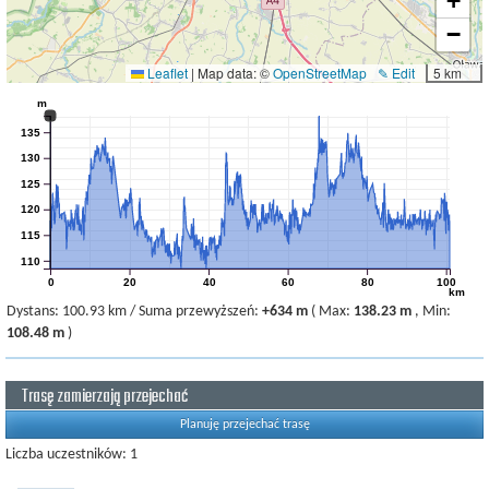
+
−
Leaflet
|
Map data: ©
OpenStreetMap
✎ Edit
5 km
m
135
130
125
120
115
110
0
20
40
60
80
100
km
Dystans:
100.93 km
/
Suma przewyższeń:
+634 m
(
Max:
138.23 m
,
Min:
108.48 m
)
Trasę zamierzają przejechać
Planuję przejechać trasę
Liczba uczestników: 1