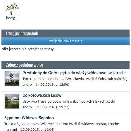
hoolgerr
Trasę już przejechali
Przejechałem/am trasę
Nikt jeszcze nie przejechał trasy.
Zobacz podobne wpisy
Przytulony do Odry - pętla do wieży widokowej w Utracie
Tym razem na południe od Wrocławia- wzdłuż Odry. Jak najbliżej
rzeki - gdzie się da wałami, gdzie nie to tuż obok. Przez most
andro
(14.03.2015, g. 12:56)
kolejowy w Kotowicach...
Do kotowickich lasów
Urokliwa trasa po podwrocławskich polach i łąkach aż do
kotowickich lasów objętych programem natura 2000 - "Grądy w
andro
(31.08.2014, g. 19:17)
Dolinie Odry". Grąd...
Sępolno -Widawa -Sępolno
Trasa z Sępolna przez Wilczyce i potem wzdłuż widawy, prosta, troche
szosą, trochę wałami.
hannapi
(13.09.2015, g. 11:04)