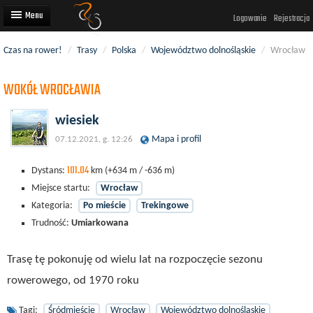
Logowanie
Rejestracja
Czas na rower!
/
Trasy
/
Polska
/
Województwo dolnośląskie
/
Wrocław
Artykuły
WOKÓŁ WROCŁAWIA
Trasy rowerowe
Wyścigi rowerowe
wiesiek
Mapa i profil
07.12.2021, g. 12:26
Użytkownicy
101.04
Dodaj
Dystans:
km
(+634 m / -636 m)
Miejsce startu:
Wrocław
Kategoria:
Po mieście
Trekingowe
Trudność:
Umiarkowana
Trasę tę pokonuję od wielu lat na rozpoczęcie sezonu
rowerowego, od 1970 roku
Tagi:
Śródmieście
Wrocław
Województwo dolnośląskie