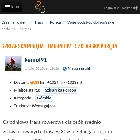
Logowanie
Rejestracja
Czas na rower!
/
Trasy
/
Polska
/
Województwo dolnośląskie
/
Artykuły
Szklarska Poręba
Trasy rowerowe
SZKLARSKA PORĘBA - HARRAHOV - SZKLARSKA PORĘBA
Wyścigi rowerowe
keniol91
Użytkownicy
Mapa i profil
14.06.2015, g. 19:16
Dodaj
49.93
Dystans:
km
(+1324 m / -1323 m)
Miejsce startu:
Szklarska Poręba
Kategoria:
Górskie
Trudność:
Wymagająca
Całodniowa trasa rowerowa dla osób średnio
zaawansowanych. Trasa w 80% przebiega drogami