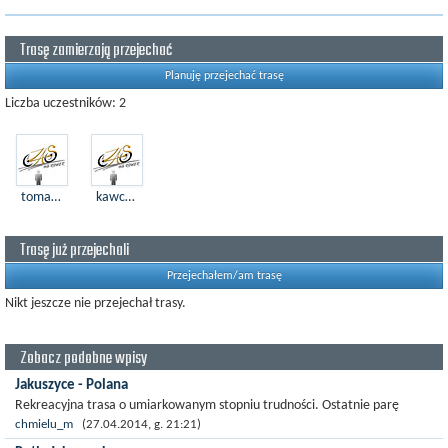
Trasę zamierzają przejechać
Planuję przejechać trasę
Liczba uczestników: 2
tomaszwronka1
kawczynt
Trasę już przejechali
Przejechałem/am trasę
Nikt jeszcze nie przejechał trasy.
Zobacz podobne wpisy
Jakuszyce - Polana
Rekreacyjna trasa o umiarkowanym stopniu trudności. Ostatnie parę
kilometrów ostry podjazd, później dwa trzy kilometry z górki do mety.
chmielu_m
(27.04.2014, g. 21:21)