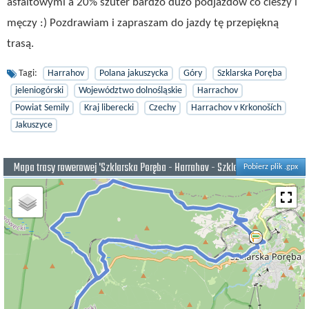
asfaltowymi a 20% szuter bardzo dużo podjazdów co cieszy i
męczy :) Pozdrawiam i zapraszam do jazdy tę przepiękną
trasą.
Tagi:
Harrahov
Polana jakuszycka
Góry
Szklarska Poręba
jeleniogórski
Województwo dolnośląskie
Harrachov
Powiat Semily
Kraj liberecki
Czechy
Harrachov v Krkonoších
Jakuszyce
Mapa trasy rowerowej 'Szklarska Poręba - Harrahov - Szklarska Poręba'
Pobierz plik .gpx