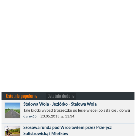
Ostatnio popularne
Ostatnio dodane
Stalowa Wola - Jeziórko - Stalowa Wola
Taki krotki wypad troszeczkę po lesie więcej po asfalcie , do wsi
której już nie ma , kopalni siarki również nie ma , a ci co
darek65
(23.05.2013, g. 11:34)
pamiętają okres...
Szosowa runda pod Wrocławiem przez Przełęcz
Sulistrowicką i Mietków