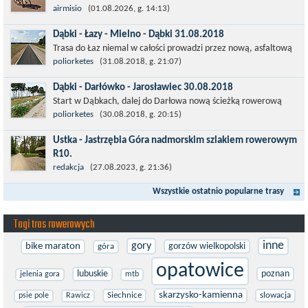
Łatwa, szosowa runda pod Wrocławiem, raczej płaska z jednym
airmisio
(01.08.2026, g. 14:13)
małym podjazdem na Przełęcz Sulistrowicką od strony Olesznej.
Dąbki - Łazy - Mielno - Dąbki 31.08.2018
To trasa idealna na...
Trasa do Łaz niemal w całości prowadzi przez nową, asfaltową
ścieżkę rowerową (od Dąbek do Iwięcina wzdłuż drogi 203).
poliorketes
(31.08.2018, g. 21:07)
Niestety jest to trasa nie...
Dąbki - Darłówko - Jarosławiec 30.08.2018
Start w Dąbkach, dalej do Darłowa nową ścieżką rowerową
(niekiedy pieszo-rowerową), gdzie na pierwszym rondzie zjazd
poliorketes
(30.08.2018, g. 20:15)
w stronę Darłówka Zachodniego....
Ustka - Jastrzębia Góra nadmorskim szlakiem rowerowym
R10.
Międzynarodowy Szlak Rowerowy R-10, jest częścią sieci
redakcja
(27.08.2023, g. 21:36)
EuroVelo. Prowadzi wzdłuż brzegu dookoła Morza Bałtyckiego.
Wszystkie ostatnio popularne trasy
Trasa liczy w sumie ponad 8500...
Tagi tras rowerowych
inne
gory
bike maraton
gorzów wielkopolski
góra
opatowice
lubuskie
poznan
jelenia gora
mtb
skarzysko-kamienna
Siechnice
slowacja
psie pole
Rawicz