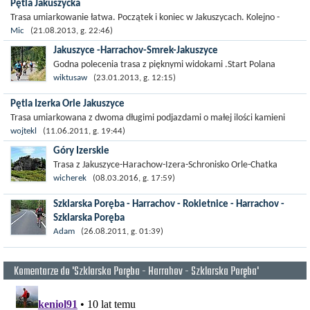
Pętla Jakuszycka
Trasa umiarkowanie łatwa. Początek i koniec w Jakuszycach. Kolejno -
schronisko Orle, Chatka Górzystów, stara kopalnia. Przeważająca część
Mic
(21.08.2013, g. 22:46)
drogi to...
Jakuszyce -Harrachov-Smrek-Jakuszyce
Godna polecenia trasa z pięknymi widokami .Start Polana
Jakuszycka szlakiem na turystyczne przejście graniczne do
wiktusaw
(23.01.2013, g. 12:15)
Harrachov -Izerka (asfaltowa...
Pętla Izerka Orle Jakuszyce
Trasa umiarkowana z dwoma długimi podjazdami o małej ilości kamieni
oraz dwoma trzema o dużej ilości kamieni po Czeskiej stronie,
wojtekl
(11.06.2011, g. 19:44)
wymagające...
Góry Izerskie
Trasa z Jakuszyce-Harachow-Izera-Schronisko Orle-Chatka
Górzystów-Kopalnia Kwarcu Kazimierz- Schronisko Wysoki
wicherek
(08.03.2016, g. 17:59)
Kamień-Jakuszyce.Trasa bardzo...
Szklarska Poręba - Harrachov - Rokietnice - Harrachov -
Szklarska Poręba
Trasa drogami asfaltowymi, po stronie czeskiej z dobrym
Adam
(26.08.2011, g. 01:39)
poboczem. W większości las. Od Harrachova do Rokytnic
jedziemy wzdłuż Izery. Przyjemna...
Komentarze do 'Szklarska Poręba - Harrahov - Szklarska Poręba'