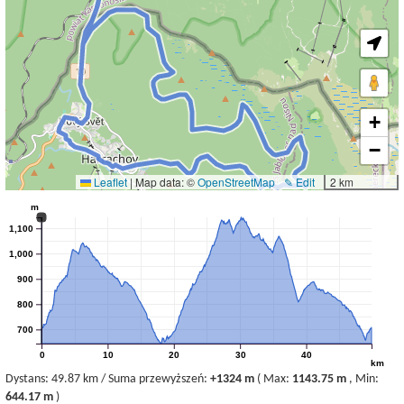
+
−
Leaflet
|
Map data: ©
OpenStreetMap
✎ Edit
2 km
m
1,100
1,000
900
800
700
0
10
20
30
40
km
Dystans:
49.87 km
/
Suma przewyższeń:
+1324 m
(
Max:
1143.75 m
,
Min:
644.17 m
)