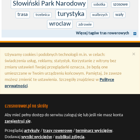
Słowiński Park Narodowy
szosowe
sobotka
turystyka
trasa
wały
trzebnica
walbrzych
wroclaw
zdrowie
Więcej tagów tras rowerowych
×
Używamy cookies i podobnych technologii m.in. w celach:
świadczenia usług, reklamy, statystyk. Korzystanie z witryny bez
zmiany ustawień Twojej przeglądarki oznacza, że będą one
umieszczane w Twoim urządzeniu końcowym. Pamiętaj, że zawsze
możesz zmienić te ustawienia. Szczegóły znajdziesz w
Polityce
prywatności
.
czasnarower.pl na skróty
Aby mieć pełny dostęp do serwisu
zaloguj się
lub jeśli nie masz konta
zarejestruj się
.
Przeglądaj
artykuły
/
trasy rowerowe
/
terminarz wyścigów
.
Dodawaj
wyniki wyścigów
/
publikuj zdjęcia
.