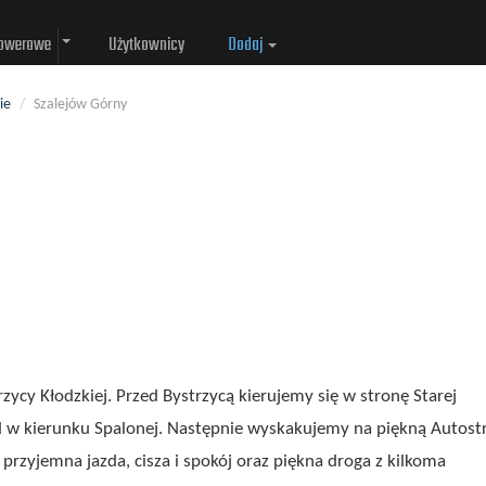
rowerowe
Użytkownicy
Dodaj
ie
/
Szalejów Górny
ycy Kłodzkiej. Przed Bystrzycą kierujemy się w stronę Starej
zd w kierunku Spalonej. Następnie wyskakujemy na piękną Autost
rzyjemna jazda, cisza i spokój oraz piękna droga z kilkoma