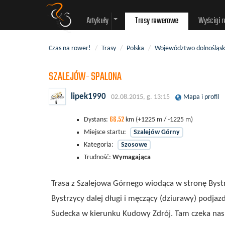
Artykuły
Trasy rowerowe
Wyścigi 
Czas na rower!
/
Trasy
/
Polska
/
Województwo dolnośląsk
SZALEJÓW- SPALONA
lipek1990
02.08.2015, g. 13:15
Mapa i profil
66.52
Dystans:
km
(+1225 m / -1225 m)
Miejsce startu:
Szalejów Górny
Kategoria:
Szosowe
Trudność:
Wymagająca
Trasa z Szalejowa Górnego wiodąca w stronę Bystrz
Bystrzycy dalej długi i męczący (dziurawy) podja
Sudecka w kierunku Kudowy Zdrój. Tam czeka nas p