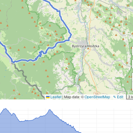
Leaflet
|
Map data: ©
OpenStreetMap
✎ Edit
3 