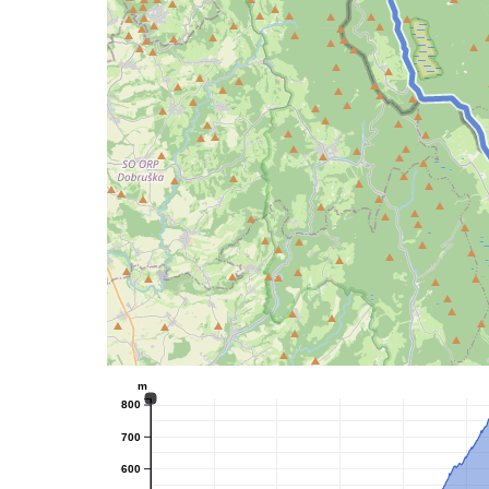
m
800
700
600