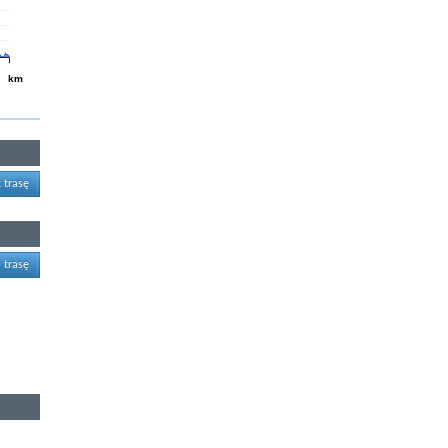
km
 trasę
 trasę