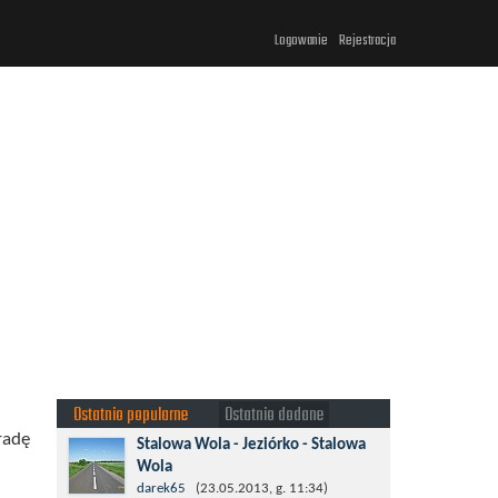
Logowanie
Rejestracja
Ostatnio popularne
Ostatnio dodane
radę
Stalowa Wola - Jeziórko - Stalowa
Wola
Taki krotki wypad troszeczkę po lesie
darek65
(23.05.2013, g. 11:34)