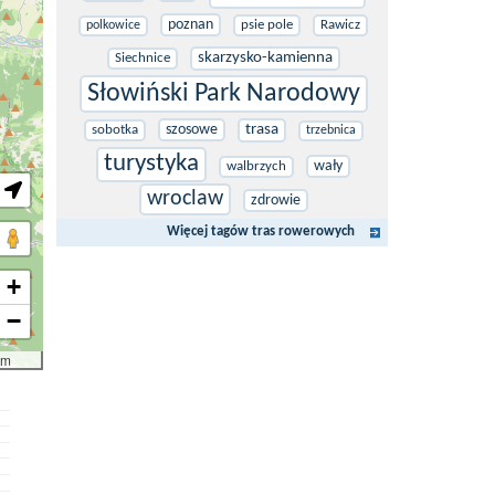
poznan
psie pole
Rawicz
polkowice
skarzysko-kamienna
Siechnice
Słowiński Park Narodowy
szosowe
trasa
sobotka
trzebnica
turystyka
wały
walbrzych
wroclaw
zdrowie
Więcej tagów tras rowerowych
+
−
km