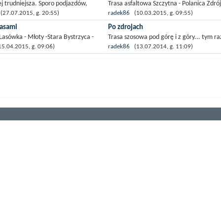
ej trudniejsza. Sporo podjazdów,
Trasa asfaltowa Szczytna - Polanica Zdrój
 niby płaskich ale cały czas pod
Wambierzyce - Ścinawka Średnia - Kamie
27.07.2015, g. 20:55)
radek86
(10.03.2015, g. 09:55)
niej większe podjazdy i wspinaczka
Polanica Zdrój - Szczytna. Trasa o małym
lasami
Po zdrojach
c:)...
natężeniu ruchu z...
 Lasówka - Młoty -Stara Bystrzyca -
Trasa szosowa pod górę i z góry... tym r
drój - Szczytna. Trasa o małym
rekreacyjnie zwiedzamy Duszniki Zdrój i
5.04.2015, g. 09:06)
radek86
(13.07.2014, g. 11:09)
ruchu w terenie górzystym po
Polanicę Zdrój poruszając się drogami o
odzkiej
i średnim...