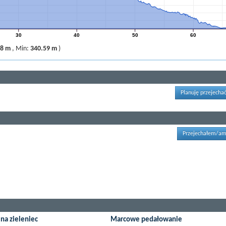
30
40
50
60
08 m
,
Min:
340.59 m
)
Planuję przejechać
Przejechałem/am
na zieleniec
Marcowe pedałowanie