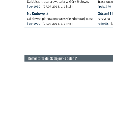
Dzisiejsza trasa prowadziła w Góry Stołowe.
Trasa racz
Start Szalejów Górny przez Polanicę, Szczytną
początkowo
lipek1990
(29.07.2015, g. 18:18)
lipek1990
(
do Dusznik. Z Dusznik przez Łężyce podjazd do
górkę. Póź
Na Kudowę :)
Górami i 
Karłowa (...
na Zielenie
Od dawna planowana wreszcie zdobyta:) Trasa
Szczytna -
jak dla mnie bardzo wymagająca. Dużo długich
Polanica Z
lipek1990
(29.07.2015, g. 14:45)
radek86
(1
wymagających podjazdów ale i oczywiście
natężeniu 
znalazły się też...
kotlinie kł
Komentarze do 'Szalejów- Spalona'