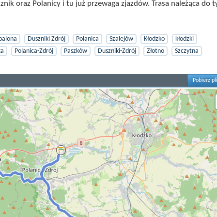
znik oraz Polanicy i tu już przewaga zjazdów. Trasa należąca do t
palona
Duszniki Zdrój
Polanica
Szalejów
Kłodzko
kłodzki
ka
Polanica-Zdrój
Paszków
Duszniki-Zdrój
Złotno
Szczytna
Pobierz pl