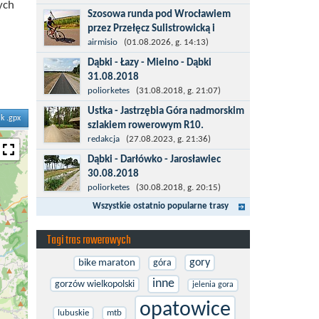
ych
więcej po asfalcie , do wsi której już nie
Szosowa runda pod Wrocławiem
ma , kopalni siarki również nie ma , a ci
przez Przełęcz Sulistrowicką i
co pamiętają okres...
Mietków
airmisio
(01.08.2026, g. 14:13)
Łatwa, szosowa runda pod
Dąbki - Łazy - Mielno - Dąbki
Wrocławiem, raczej płaska z jednym
31.08.2018
małym podjazdem na Przełęcz
Trasa do Łaz niemal w całości prowadzi
poliorketes
(31.08.2018, g. 21:07)
Sulistrowicką od strony Olesznej. To
przez nową, asfaltową ścieżkę
Ustka - Jastrzębia Góra nadmorskim
trasa idealna na...
ik .gpx
rowerową (od Dąbek do Iwięcina
szlakiem rowerowym R10.
wzdłuż drogi 203). Niestety jest to
Międzynarodowy Szlak Rowerowy R-
redakcja
(27.08.2023, g. 21:36)
trasa nie...
10, jest częścią sieci EuroVelo.
Dąbki - Darłówko - Jarosławiec
Prowadzi wzdłuż brzegu dookoła
30.08.2018
Morza Bałtyckiego. Trasa liczy w sumie
Start w Dąbkach, dalej do Darłowa
poliorketes
(30.08.2018, g. 20:15)
ponad 8500...
nową ścieżką rowerową (niekiedy
Wszystkie ostatnio popularne trasy
pieszo-rowerową), gdzie na pierwszym
rondzie zjazd w stronę Darłówka
Tagi tras rowerowych
Zachodniego....
gory
bike maraton
góra
inne
gorzów wielkopolski
jelenia gora
opatowice
lubuskie
mtb