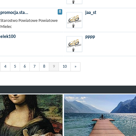
8
promocja.sta...
jaa_st
Starostwo Powiatowe Powiatowe
Mielec
elek100
pppp
4
5
6
7
8
9
10
»