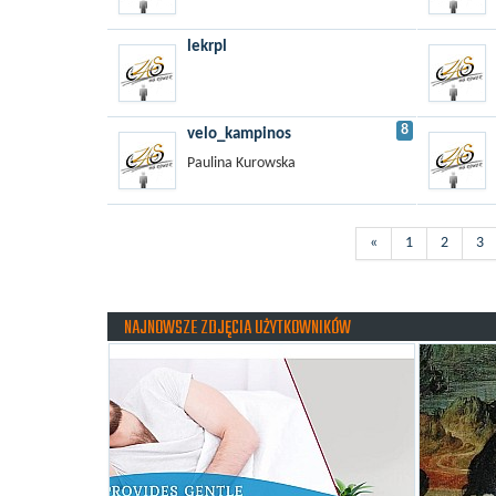
lekrpl
8
velo_kampinos
Paulina Kurowska
«
1
2
3
NAJNOWSZE ZDJĘCIA UŻYTKOWNIKÓW