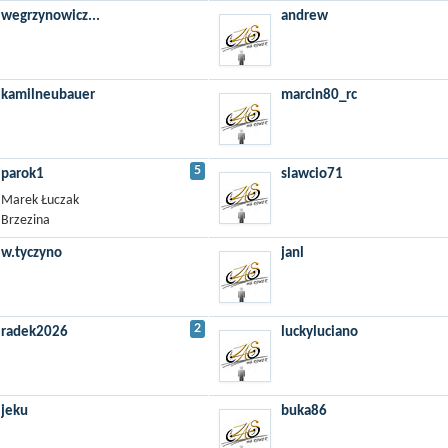
wegrzynowicz...
andrew
kamilneubauer
marcin80_rc
5
parok1
slawcio71
Marek Łuczak
Brzezina
w.tyczyno
janl
2
radek2026
luckyluciano
jeku
buka86