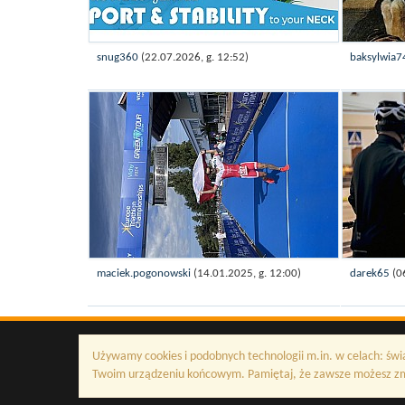
snug360
(22.07.2026, g. 12:52)
baksylwia
maciek.pogonowski
(14.01.2025, g. 12:00)
darek65
(0
Używamy cookies i podobnych technologii m.in. w celach: świ
Twoim urządzeniu końcowym. Pamiętaj, że zawsze możesz zmi