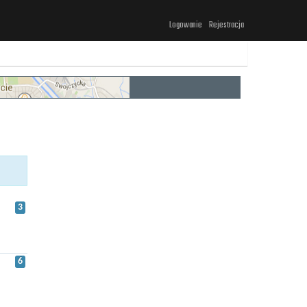
Logowanie
Rejestracja
3
6