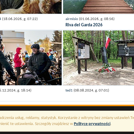
74
(18.06.2026, g. 07:22)
airmisio
(01.06.2026, g. 08:56)
Riva del Garda 2026
6.12.2024, g. 18:14)
ted1
(08.08.2024, g. 07:01)
adczenia usług, reklamy, statystyk. Korzystanie z witryny bez zmiany ustawień 
enić te ustawienia. Szczegóły znajdziesz w
Polityce prywatności
.