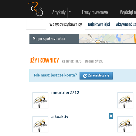
Artykuły
Trasy rowerowe
Wyścigi 
Wszyscy użytkownicy
Najaktywniejsi
Aktywność u
Mapa społeczności
UŻYTKOWNICY
Rezultat: 11675 - strona: 9/390
Nie masz jeszcze konta?
Zarejestruj się
meurtrier2712
6
alkoaktiv