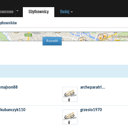
rowerowe
Użytkownicy
Dodaj
żytkowników
Rozwiń
majson88
archeparatri...
kubanczyk110
grzesio1970