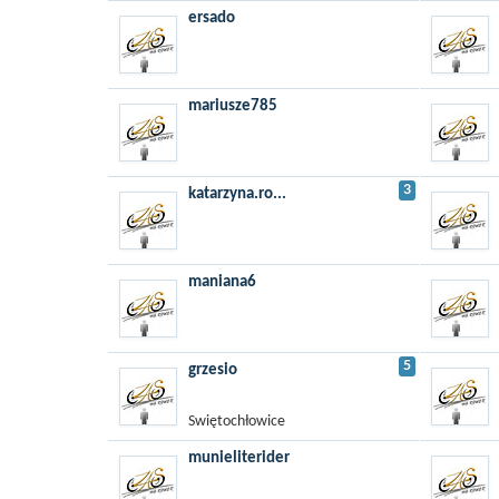
ersado
mariusze785
3
katarzyna.ro...
maniana6
5
grzesio
Swiętochłowice
munieliterider