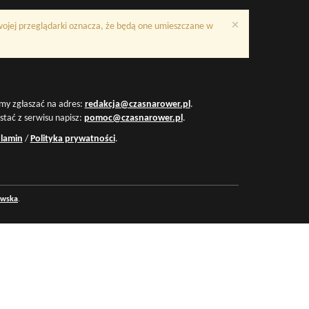
×
Twojej przeglądarki oznacza, że będą one umieszczane w
my zgłaszać na adres:
redakcja@czasnarower.pl
.
ystać z serwisu napisz:
pomoc@czasnarower.pl
.
lamin
/
Polityka prywatności
.
owska
.