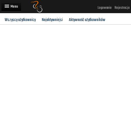
Logowanie
Rejestracja
Wszyscy użytkownicy
Najaktywniejsi
Aktywność użytkowników
Artykuły
Trasy rowerowe
Wyścigi rowerowe
Użytkownicy
Dodaj