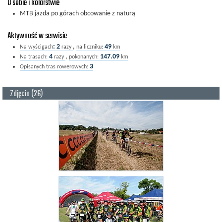
O sobie i kolarstwie
MTB jazda po górach obcowanie z naturą
Aktywność w serwisie
:
2
,
49
Na wyścigach
razy
na liczniku:
km
4
,
147.09
Na trasach:
razy
pokonanych:
km
3
Opisanych tras rowerowych:
Zdjęcia (26)