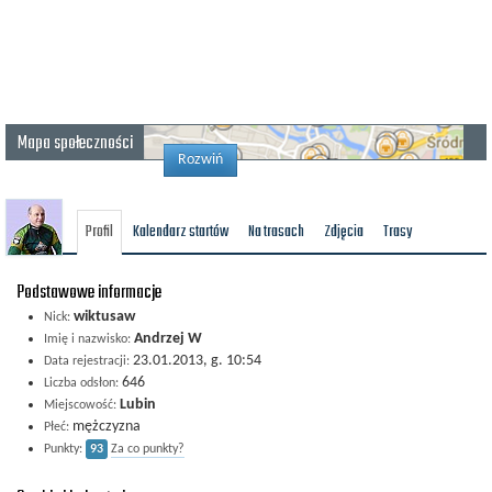
Mapa społeczności
Rozwiń
Profil
Kalendarz startów
Na trasach
Zdjęcia
Trasy
Podstawowe informacje
wiktusaw
Nick:
Andrzej W
Imię i nazwisko:
23.01.2013, g. 10:54
Data rejestracji:
646
Liczba odsłon:
Lubin
Miejscowość:
mężczyzna
Płeć:
Punkty:
93
Za co punkty?