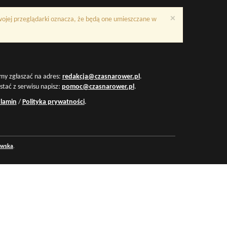
×
Twojej przeglądarki oznacza, że będą one umieszczane w
my zgłaszać na adres:
redakcja@czasnarower.pl
.
ystać z serwisu napisz:
pomoc@czasnarower.pl
.
lamin
/
Polityka prywatności
.
owska
.