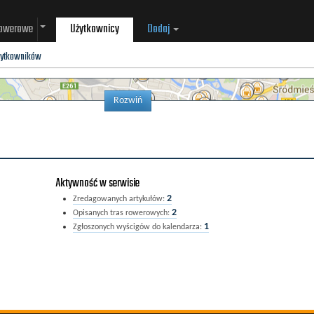
rowerowe
Użytkownicy
Dodaj
żytkowników
Rozwiń
Aktywność w serwisie
2
Zredagowanych artykułów:
2
Opisanych tras rowerowych:
1
Zgłoszonych wyścigów do kalendarza: