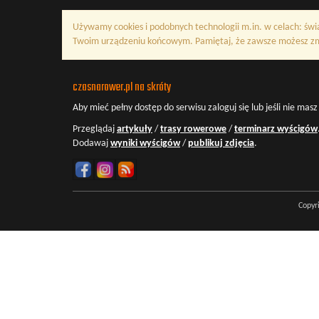
Używamy cookies i podobnych technologii m.in. w celach: świ
Twoim urządzeniu końcowym. Pamiętaj, że zawsze możesz zmi
czasnarower.pl na skróty
Aby mieć pełny dostęp do serwisu
zaloguj się
lub jeśli nie mas
Przeglądaj
artykuły
/
trasy rowerowe
/
terminarz wyścigów
Dodawaj
wyniki wyścigów
/
publikuj zdjęcia
.
Copyr