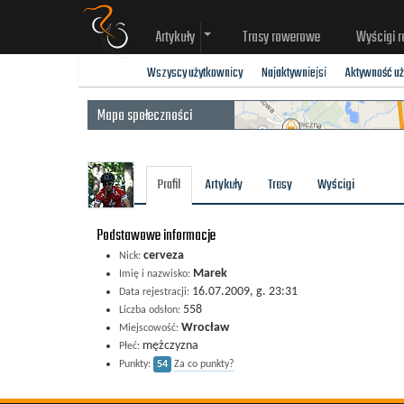
Artykuły
Trasy rowerowe
Wyścigi 
Wszyscy użytkownicy
Najaktywniejsi
Aktywność u
Mapa społeczności
Profil
Artykuły
Trasy
Wyścigi
Podstawowe informacje
cerveza
Nick:
Marek
Imię i nazwisko:
16.07.2009, g. 23:31
Data rejestracji:
558
Liczba odsłon:
Wrocław
Miejscowość:
mężczyzna
Płeć:
Punkty:
54
Za co punkty?