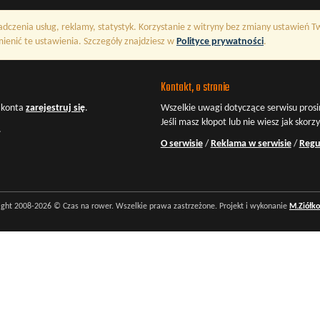
adczenia usług, reklamy, statystyk. Korzystanie z witryny bez zmiany ustawień 
enić te ustawienia. Szczegóły znajdziesz w
Polityce prywatności
.
Kontakt, o stronie
z konta
zarejestruj się
.
Wszelkie uwagi dotyczące serwisu prosi
Jeśli masz kłopot lub nie wiesz jak skorz
.
O serwisie
/
Reklama w serwisie
/
Regu
ight 2008-2026 © Czas na rower. Wszelkie prawa zastrzeżone. Projekt i wykonanie
M.Ziółk