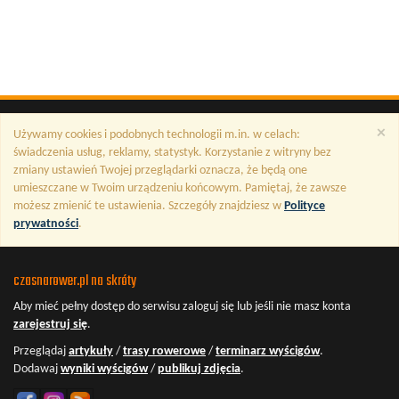
×
Używamy cookies i podobnych technologii m.in. w celach:
świadczenia usług, reklamy, statystyk. Korzystanie z witryny bez
zmiany ustawień Twojej przeglądarki oznacza, że będą one
umieszczane w Twoim urządzeniu końcowym. Pamiętaj, że zawsze
możesz zmienić te ustawienia. Szczegóły znajdziesz w
Polityce
prywatności
.
czasnarower.pl na skróty
Aby mieć pełny dostęp do serwisu
zaloguj się
lub jeśli nie masz konta
zarejestruj się
.
Przeglądaj
artykuły
/
trasy rowerowe
/
terminarz wyścigów
.
Dodawaj
wyniki wyścigów
/
publikuj zdjęcia
.