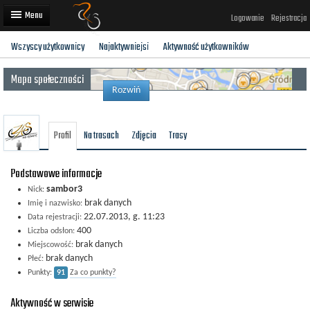
Logowanie
Rejestracja
Wszyscy użytkownicy
Najaktywniejsi
Aktywność użytkowników
Artykuły
Mapa społeczności
Trasy rowerowe
Rozwiń
Wyścigi rowerowe
Profil
Na trasach
Zdjęcia
Trasy
Użytkownicy
Dodaj
Podstawowe informacje
sambor3
Nick:
brak danych
Imię i nazwisko:
22.07.2013, g. 11:23
Data rejestracji:
400
Liczba odsłon:
brak danych
Miejscowość:
brak danych
Płeć:
Punkty:
91
Za co punkty?
Aktywność w serwisie