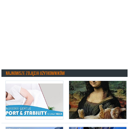
NAJNOWSZE ZDJĘCIA UŻYTKOWNIKÓW
snug360
(22.07.2026, g. 12:52)
airmisio
(01.06.2026, g. 08:56)