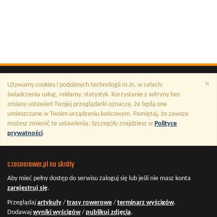
×
Używamy cookies i podobnych technologii m.in. w celach:
świadczenia usług, reklamy, statystyk. Korzystanie z witryny bez
zmiany ustawień Twojej przeglądarki oznacza, że będą one
umieszczane w Twoim urządzeniu końcowym. Pamiętaj, że zawsze
możesz zmienić te ustawienia. Szczegóły znajdziesz w
Polityce
prywatności
.
czasnarower.pl na skróty
Aby mieć pełny dostęp do serwisu
zaloguj się
lub jeśli nie masz konta
zarejestruj się
.
Przeglądaj
artykuły
/
trasy rowerowe
/
terminarz wyścigów
.
Dodawaj
wyniki wyścigów
/
publikuj zdjęcia
.