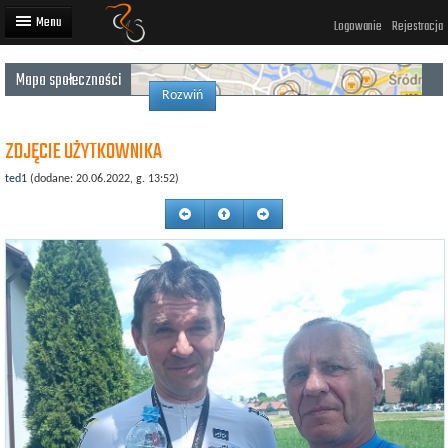
Logowanie
Rejestracja
Mapa społeczności
Artykuły
Rozwiń
Trasy rowerowe
ZDJĘCIE UŻYTKOWNIKA
Wyścigi rowerowe
ted1
(dodane: 20.06.2022, g. 13:52)
Użytkownicy
Dodaj