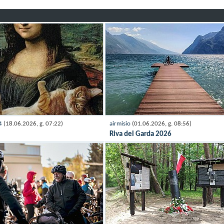
74
(18.06.2026, g. 07:22)
airmisio
(01.06.2026, g. 08:56)
Riva del Garda 2026