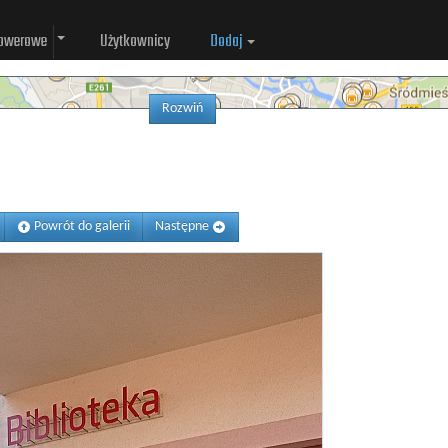
rowerowe
Użytkownicy
Dodaj
Rozwiń
Powrót do galerii
Następne