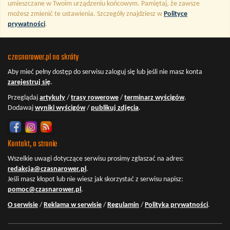
umieszczane w Twoim urządzeniu końcowym. Pamiętaj, że zawsze
możesz zmienić te ustawienia. Szczegóły znajdziesz w
Polityce
prywatności
.
czasnarower.pl na skróty
Aby mieć pełny dostęp do serwisu
zaloguj się
lub jeśli nie masz konta
zarejestruj się
.
Przeglądaj
artykuły
/
trasy rowerowe
/
terminarz wyścigów
.
Dodawaj
wyniki wyścigów
/
publikuj zdjęcia
.
Kontakt, o stronie
Wszelkie uwagi dotyczące serwisu prosimy zgłaszać na adres:
redakcja@czasnarower.pl
.
Jeśli masz kłopot lub nie wiesz jak skorzystać z serwisu napisz:
pomoc@czasnarower.pl
.
O serwisie
/
Reklama w serwisie
/
Regulamin
/
Polityka prywatności
.