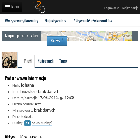
Logowanie
Rejestracja
Wszyscy użytkownicy
Najaktywniejsi
Aktywność użytkowników
Artykuły
Mapa społeczności
Trasy rowerowe
Rozwiń
Wyścigi rowerowe
Profil
Na trasach
Trasy
Użytkownicy
Dodaj
Podstawowe informacje
johana
Nick:
brak danych
Imię i nazwisko:
17.08.2013, g. 19:08
Data rejestracji:
495
Liczba odsłon:
brak danych
Miejscowość:
kobieta
Płeć:
Punkty:
41
Za co punkty?
Aktywność w serwisie