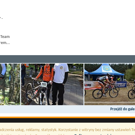
 -
B Team
rem...
Przejdź do galer
adczenia usług, reklamy, statystyk. Korzystanie z witryny bez zmiany ustawień 