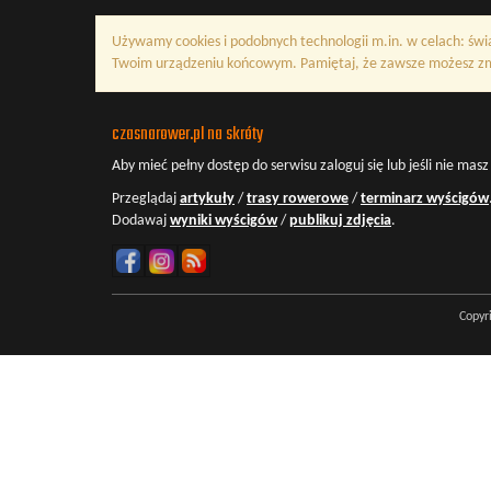
Używamy cookies i podobnych technologii m.in. w celach: świ
Twoim urządzeniu końcowym. Pamiętaj, że zawsze możesz zmi
czasnarower.pl na skróty
Aby mieć pełny dostęp do serwisu
zaloguj się
lub jeśli nie mas
Przeglądaj
artykuły
/
trasy rowerowe
/
terminarz wyścigów
Dodawaj
wyniki wyścigów
/
publikuj zdjęcia
.
Copyr