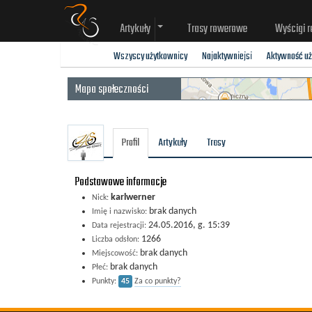
Artykuły
Trasy rowerowe
Wyścigi 
Wszyscy użytkownicy
Najaktywniejsi
Aktywność u
Mapa społeczności
Profil
Artykuły
Trasy
Podstawowe informacje
karlwerner
Nick:
brak danych
Imię i nazwisko:
24.05.2016, g. 15:39
Data rejestracji:
1266
Liczba odsłon:
brak danych
Miejscowość:
brak danych
Płeć:
Punkty:
45
Za co punkty?