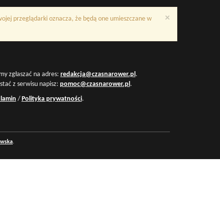
×
Twojej przeglądarki oznacza, że będą one umieszczane w
my zgłaszać na adres:
redakcja@czasnarower.pl
.
ystać z serwisu napisz:
pomoc@czasnarower.pl
.
lamin
/
Polityka prywatności
.
owska
.