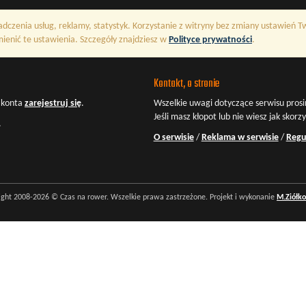
adczenia usług, reklamy, statystyk. Korzystanie z witryny bez zmiany ustawień 
enić te ustawienia. Szczegóły znajdziesz w
Polityce prywatności
.
Kontakt, o stronie
z konta
zarejestruj się
.
Wszelkie uwagi dotyczące serwisu prosi
Jeśli masz kłopot lub nie wiesz jak skorz
.
O serwisie
/
Reklama w serwisie
/
Regu
ight 2008-2026 © Czas na rower. Wszelkie prawa zastrzeżone. Projekt i wykonanie
M.Ziółk