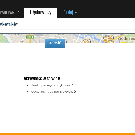
rowerowe
Użytkownicy
Dodaj
żytkowników
Rozwiń
Aktywność w serwisie
1
Zredagowanych artykułów:
5
Opisanych tras rowerowych: