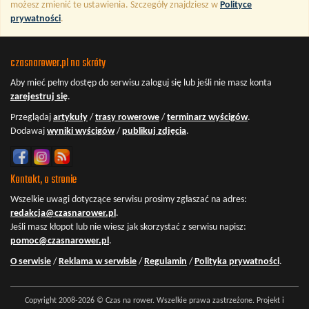
możesz zmienić te ustawienia. Szczegóły znajdziesz w
Polityce
prywatności
.
czasnarower.pl na skróty
Aby mieć pełny dostęp do serwisu
zaloguj się
lub jeśli nie masz konta
zarejestruj się
.
Przeglądaj
artykuły
/
trasy rowerowe
/
terminarz wyścigów
.
Dodawaj
wyniki wyścigów
/
publikuj zdjęcia
.
Kontakt, o stronie
Wszelkie uwagi dotyczące serwisu prosimy zgłaszać na adres:
redakcja@czasnarower.pl
.
Jeśli masz kłopot lub nie wiesz jak skorzystać z serwisu napisz:
pomoc@czasnarower.pl
.
O serwisie
/
Reklama w serwisie
/
Regulamin
/
Polityka prywatności
.
Copyright 2008-2026 © Czas na rower. Wszelkie prawa zastrzeżone. Projekt i