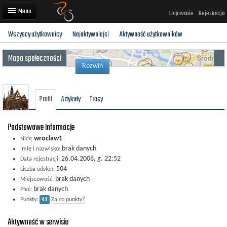
Logowanie
Rejestracja
Wszyscy użytkownicy
Najaktywniejsi
Aktywność użytkowników
Artykuły
Mapa społeczności
Trasy rowerowe
Rozwiń
Wyścigi rowerowe
Profil
Artykuły
Trasy
Użytkownicy
Dodaj
Podstawowe informacje
wroclaw1
Nick:
brak danych
Imię i nazwisko:
26.04.2008, g. 22:52
Data rejestracji:
504
Liczba odsłon:
brak danych
Miejscowość:
brak danych
Płeć:
Punkty:
41
Za co punkty?
Aktywność w serwisie