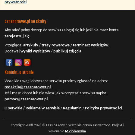
prywatności
.
czasnarower.pl na skróty
Aby mieć pełny dostęp do serwisu
zaloguj się
lub jeśli nie masz konta
zarejestruj się
.
Przeglądaj
artykuły
/
trasy rowerowe
/
terminarz wyścigów
.
Dodawaj
wyniki wyścigów
/
publikuj zdjęcia
.
Kontakt, o stronie
Wszelkie uwagi dotyczące serwisu prosimy zgłaszać na adres:
redakcja@czasnarower.pl
.
Jeśli masz kłopot lub nie wiesz jak skorzystać z serwisu napisz:
pomoc@czasnarower.pl
.
O serwisie
/
Reklama w serwisie
/
Regulamin
/
Polityka prywatności
.
Copyright 2008-2026 © Czas na rower. Wszelkie prawa zastrzeżone. Projekt i
wykonanie
M.Ziółkowska
.