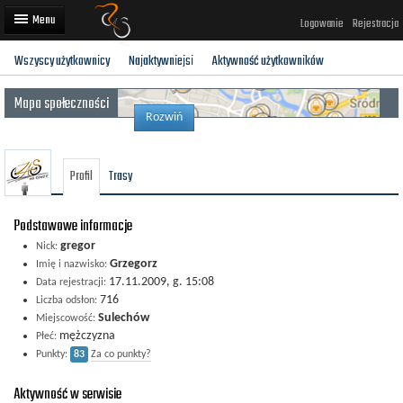
Logowanie
Rejestracja
Wszyscy użytkownicy
Najaktywniejsi
Aktywność użytkowników
Artykuły
Mapa społeczności
Trasy rowerowe
Rozwiń
Wyścigi rowerowe
Profil
Trasy
Użytkownicy
Dodaj
Podstawowe informacje
gregor
Nick:
Grzegorz
Imię i nazwisko:
17.11.2009, g. 15:08
Data rejestracji:
716
Liczba odsłon:
Sulechów
Miejscowość:
mężczyzna
Płeć:
Punkty:
83
Za co punkty?
Aktywność w serwisie