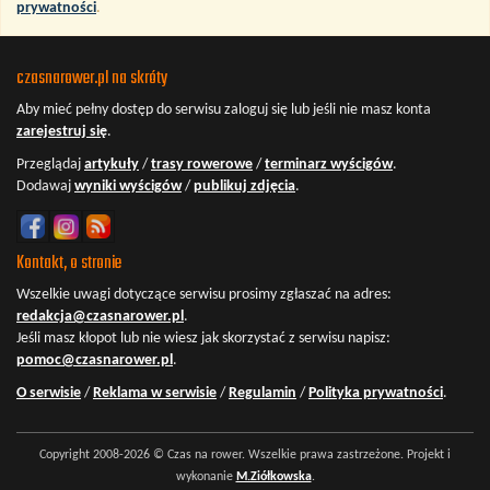
prywatności
.
czasnarower.pl na skróty
Aby mieć pełny dostęp do serwisu
zaloguj się
lub jeśli nie masz konta
zarejestruj się
.
Przeglądaj
artykuły
/
trasy rowerowe
/
terminarz wyścigów
.
Dodawaj
wyniki wyścigów
/
publikuj zdjęcia
.
Kontakt, o stronie
Wszelkie uwagi dotyczące serwisu prosimy zgłaszać na adres:
redakcja@czasnarower.pl
.
Jeśli masz kłopot lub nie wiesz jak skorzystać z serwisu napisz:
pomoc@czasnarower.pl
.
O serwisie
/
Reklama w serwisie
/
Regulamin
/
Polityka prywatności
.
Copyright 2008-2026 © Czas na rower. Wszelkie prawa zastrzeżone. Projekt i
wykonanie
M.Ziółkowska
.