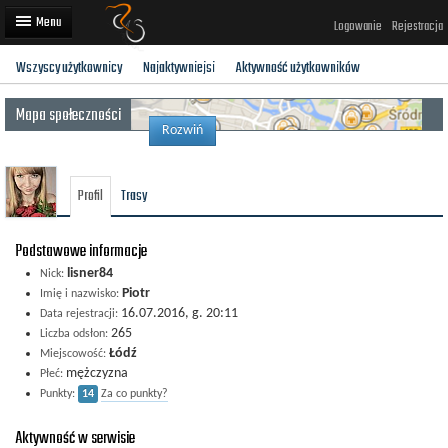
Logowanie
Rejestracja
Wszyscy użytkownicy
Najaktywniejsi
Aktywność użytkowników
Artykuły
Mapa społeczności
Trasy rowerowe
Rozwiń
Wyścigi rowerowe
Profil
Trasy
Użytkownicy
Dodaj
Podstawowe informacje
lisner84
Nick:
Piotr
Imię i nazwisko:
16.07.2016, g. 20:11
Data rejestracji:
265
Liczba odsłon:
Łódź
Miejscowość:
mężczyzna
Płeć:
Punkty:
14
Za co punkty?
Aktywność w serwisie