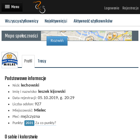
Logowanie
Rejestracja
Wszyscy użytkownicy
Najaktywniejsi
Aktywność użytkowników
Artykuły
Mapa społeczności
Trasy rowerowe
Rozwiń
Wyścigi rowerowe
Profil
Trasy
Użytkownicy
Dodaj
Podstawowe informacje
lechowski
Nick:
leszek kijowski
Imię i nazwisko:
05.10.2019, g. 20:29
Data rejestracji:
927
Liczba odsłon:
Mielec
Miejscowość:
mężczyzna
Płeć:
Punkty:
2031
Za co punkty?
O sobie i kolarstwie