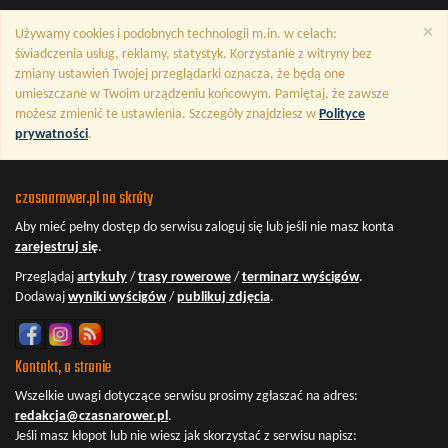
×
Używamy cookies i podobnych technologii m.in. w celach:
świadczenia usług, reklamy, statystyk. Korzystanie z witryny bez
zmiany ustawień Twojej przeglądarki oznacza, że będą one
umieszczane w Twoim urządzeniu końcowym. Pamiętaj, że zawsze
możesz zmienić te ustawienia. Szczegóły znajdziesz w
Polityce
prywatności
.
czasnarower.pl na skróty
Aby mieć pełny dostęp do serwisu
zaloguj się
lub jeśli nie masz konta
zarejestruj się
.
Przeglądaj
artykuły
/
trasy rowerowe
/
terminarz wyścigów
.
Dodawaj
wyniki wyścigów
/
publikuj zdjęcia
.
Kontakt, o stronie
Wszelkie uwagi dotyczące serwisu prosimy zgłaszać na adres:
redakcja@czasnarower.pl
.
Jeśli masz kłopot lub nie wiesz jak skorzystać z serwisu napisz: