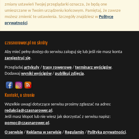
zmiany ustawień Twojej przeglądarki oznacza, że będą one
umieszczane w Twoim urządzeniu końcowym. Pamiętaj, że zawsze
możesz zmienić te ustawienia. Szczegóły znajdziesz w
Polityce
prywatności
.
czasnarower.pl na skróty
Aby mieć pełny dostęp do serwisu
zaloguj się
lub jeśli nie masz konta
zarejestruj się
.
Przeglądaj
artykuły
/
trasy rowerowe
/
terminarz wyścigów
.
Dodawaj
wyniki wyścigów
/
publikuj zdjęcia
.
Kontakt, o stronie
Wszelkie uwagi dotyczące serwisu prosimy zgłaszać na adres:
redakcja@czasnarower.pl
.
Jeśli masz kłopot lub nie wiesz jak skorzystać z serwisu napisz:
pomoc@czasnarower.pl
.
O serwisie
/
Reklama w serwisie
/
Regulamin
/
Polityka prywatności
.