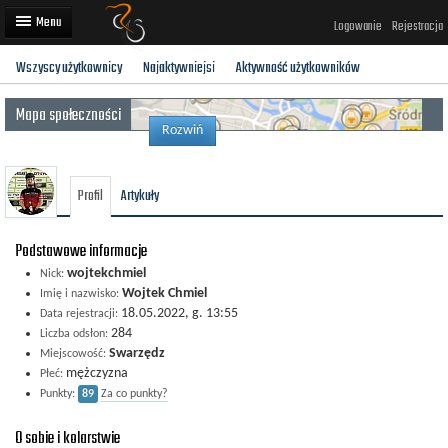
Logowanie
Rejestracja
Wszyscy użytkownicy
Najaktywniejsi
Aktywność użytkowników
Artykuły
Mapa społeczności
Trasy rowerowe
Rozwiń
Wyścigi rowerowe
Profil
Artykuły
Użytkownicy
Dodaj
Podstawowe informacje
wojtekchmiel
Nick:
Wojtek Chmiel
Imię i nazwisko:
18.05.2022, g. 13:55
Data rejestracji:
284
Liczba odsłon:
Swarzędz
Miejscowość:
mężczyzna
Płeć:
Punkty:
89
Za co punkty?
O sobie i kolarstwie