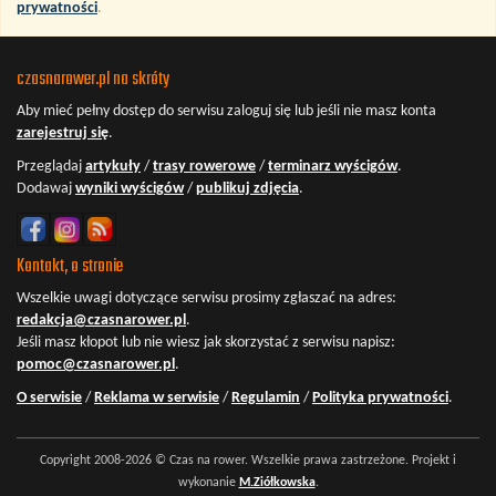
prywatności
.
czasnarower.pl na skróty
Aby mieć pełny dostęp do serwisu
zaloguj się
lub jeśli nie masz konta
zarejestruj się
.
Przeglądaj
artykuły
/
trasy rowerowe
/
terminarz wyścigów
.
Dodawaj
wyniki wyścigów
/
publikuj zdjęcia
.
Kontakt, o stronie
Wszelkie uwagi dotyczące serwisu prosimy zgłaszać na adres:
redakcja@czasnarower.pl
.
Jeśli masz kłopot lub nie wiesz jak skorzystać z serwisu napisz:
pomoc@czasnarower.pl
.
O serwisie
/
Reklama w serwisie
/
Regulamin
/
Polityka prywatności
.
Copyright 2008-2026 © Czas na rower. Wszelkie prawa zastrzeżone. Projekt i
wykonanie
M.Ziółkowska
.