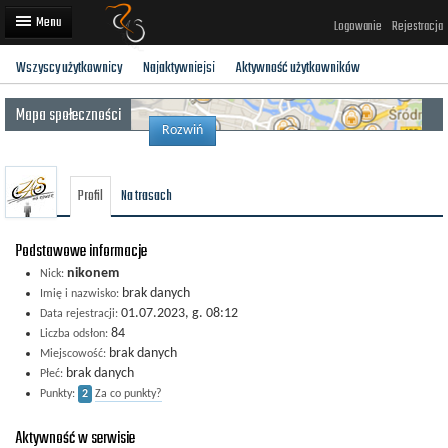
Logowanie
Rejestracja
Wszyscy użytkownicy
Najaktywniejsi
Aktywność użytkowników
Artykuły
Mapa społeczności
Trasy rowerowe
Rozwiń
Wyścigi rowerowe
Profil
Na trasach
Użytkownicy
Dodaj
Podstawowe informacje
nikonem
Nick:
brak danych
Imię i nazwisko:
01.07.2023, g. 08:12
Data rejestracji:
84
Liczba odsłon:
brak danych
Miejscowość:
brak danych
Płeć:
Punkty:
2
Za co punkty?
Aktywność w serwisie