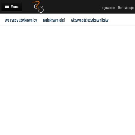
Logowanie
Rejestracja
Wszyscy użytkownicy
Najaktywniejsi
Aktywność użytkowników
Artykuły
Trasy rowerowe
Wyścigi rowerowe
Użytkownicy
Dodaj