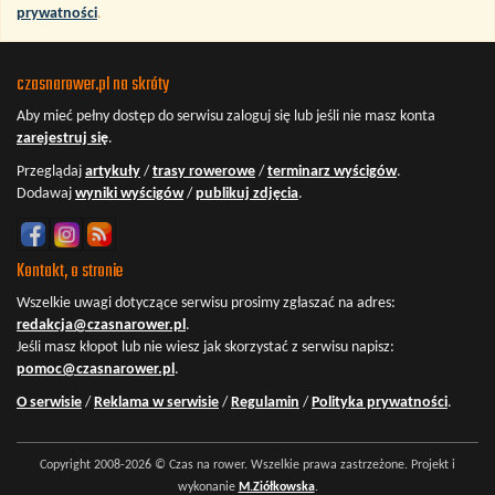
prywatności
.
czasnarower.pl na skróty
Aby mieć pełny dostęp do serwisu
zaloguj się
lub jeśli nie masz konta
zarejestruj się
.
Przeglądaj
artykuły
/
trasy rowerowe
/
terminarz wyścigów
.
Dodawaj
wyniki wyścigów
/
publikuj zdjęcia
.
Kontakt, o stronie
Wszelkie uwagi dotyczące serwisu prosimy zgłaszać na adres:
redakcja@czasnarower.pl
.
Jeśli masz kłopot lub nie wiesz jak skorzystać z serwisu napisz:
pomoc@czasnarower.pl
.
O serwisie
/
Reklama w serwisie
/
Regulamin
/
Polityka prywatności
.
Copyright 2008-2026 © Czas na rower. Wszelkie prawa zastrzeżone. Projekt i
wykonanie
M.Ziółkowska
.