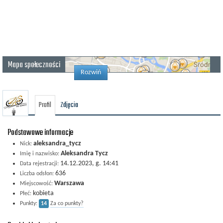
Mapa społeczności
Rozwiń
Profil
Zdjęcia
Podstawowe informacje
aleksandra_tycz
Nick:
Aleksandra Tycz
Imię i nazwisko:
14.12.2023, g. 14:41
Data rejestracji:
636
Liczba odsłon:
Warszawa
Miejscowość:
kobieta
Płeć:
Punkty:
14
Za co punkty?