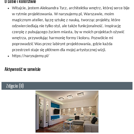
O sobie i kolarstwie
Witajcie, jestem Aleksandra Tycz, architektka wnętrz, której serce bije
w rytmie projektowania. W narysujemy.pl, Warszawie, moim
magicznym atelier, łączę sztukę z nauką, tworząc projekty, które
odzwierciedlają nie tylko styl, ale także funkcjonalność. Inspirację
czerpię z pulsującego życiem miasta, by w moich projektach ożywić
wnętrza, przywołując harmonię formy i koloru. Pozwólcie mi
poprowadzić Was przez labirynt projektowania, gdzie każda
przestrzeń staje się płótnem dla mojej artystycznej wizji.
https://narysujemy.pl/
Aktywność w serwisie
Zdjęcia (8)