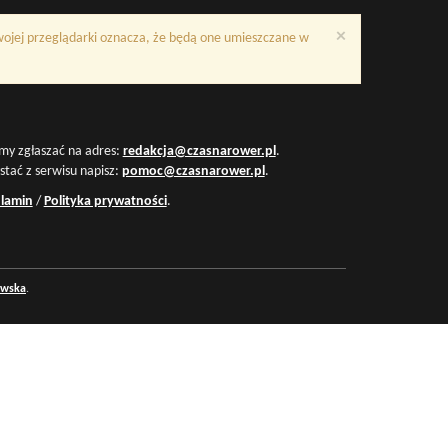
×
Twojej przeglądarki oznacza, że będą one umieszczane w
my zgłaszać na adres:
redakcja@czasnarower.pl
.
ystać z serwisu napisz:
pomoc@czasnarower.pl
.
lamin
/
Polityka prywatności
.
owska
.