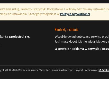
adczenia usług, reklamy, statystyk. Korzystanie z witryny bez zmiany ustawień 
enić te ustawienia. Szczegóły znajdziesz w
Polityce prywatności
.
Kontakt, o stronie
z konta
zarejestruj się
.
Wszelkie uwagi dotyczące serwisu prosi
Jeśli masz kłopot lub nie wiesz jak skorz
.
O serwisie
/
Reklama w serwisie
/
Regu
ight 2008-2026 © Czas na rower. Wszelkie prawa zastrzeżone. Projekt i wykonanie
M.Ziółk