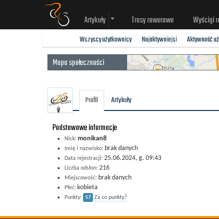
Artykuły
Trasy rowerowe
Wyścigi 
Wszyscy użytkownicy
Najaktywniejsi
Aktywność u
Mapa społeczności
Profil
Artykuły
Podstawowe informacje
monikan8
Nick:
brak danych
Imię i nazwisko:
25.06.2024, g. 09:43
Data rejestracji:
216
Liczba odsłon:
brak danych
Miejscowość:
kobieta
Płeć:
Punkty:
57
Za co punkty?