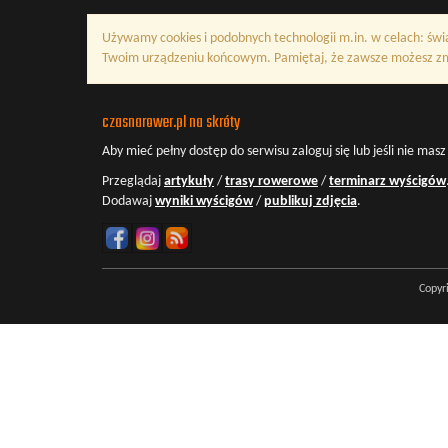
Używamy cookies i podobnych technologii m.in. w celach: świ
Twoim urządzeniu końcowym. Pamiętaj, że zawsze możesz zmi
czasnarower.pl na skróty
Aby mieć pełny dostęp do serwisu
zaloguj się
lub jeśli nie mas
Przeglądaj
artykuły
/
trasy rowerowe
/
terminarz wyścigów
Dodawaj
wyniki wyścigów
/
publikuj zdjęcia
.
Copyr